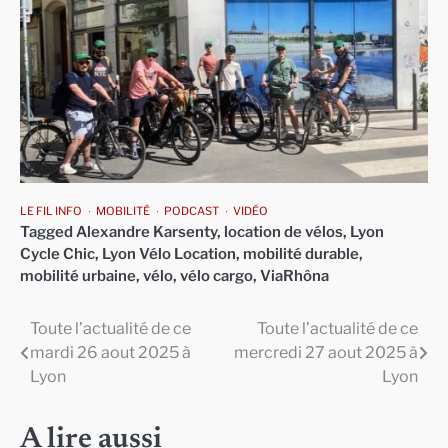
LE FIL INFO
MOBILITÉ
PODCAST
VIDÉO
Tagged
Alexandre Karsenty
,
location de vélos
,
Lyon
Cycle Chic
,
Lyon Vélo Location
,
mobilité durable
,
mobilité urbaine
,
vélo
,
vélo cargo
,
ViaRhôna
Toute l’actualité de ce
Toute l’actualité de ce
Navigation
mardi 26 aout 2025 à
mercredi 27 aout 2025 à
de
Lyon
Lyon
l’article
A lire aussi