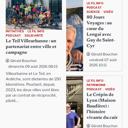
LE FIL INFO
PODCAST
SCIENCE
VIDÉO
80 Jours
Voyages : au
cœur du
INITIATIVES
LE FIL INFO
Lengai avec
PODCAST
SOLIDARITÉ
Guy de Saint-
Le Teil Villeurbanne : un
Cyr
partenariat entre ville et
campagne
Gérald Bouchon
vendredi 07 août
Gérald Bouchon
2026 10:11
dimanche 09 août 2026 08:15
Villeurbanne et Le Teil, en
Ardèche, sont distantes de 150
LE FIL INFO
kilomètres. Pourtant, depuis
PATRIMOINE
PODCAST
VIDÉO
2023, les deux villes sont liées
Le Crépin de
par un contrat de réciprocité,
Lyon (Maison
piloté…
Baudière) :
l’histoire
vivante du cuir
Gérald Bouchon