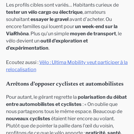
Les profils cibles sont variés… Habitants curieux de
tester un vélo cargo ou électrique
, amateurs
souhaitant
essayer le gravel
avant d’acheter. Ou
encore familles qui louent pour
un week-end sur la
ViaRhôna
. Plus qu’un simple
moyen de transport
, le
vélo devient un
outil d’exploration et
d’expérimentation
.
Ecoutez aussi :
Vélo : Ultima Mobility veut participer à la
relocalisation
Arrêtons d’opposer cyclistes et automobilistes
Pour autant, le gérant regrette la
polarisation du débat
entre automobilistes et cyclistes
: « On oublie que
nous partageons tous le même espace. Beaucoup de
nouveaux cyclistes
étaient hier encore au volant.
Plutôt que de pointer la paille dans l’œil du voisin,
profitons de ce que le vélo apporte :
praticité, santé,