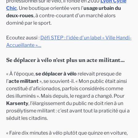
professionnel sur le vélo, il fonde en 2010
Lyon Cycle
Chic
. Une boutique orientée vers l’
usage urbain du
deux-roues
, à contre-courant d’un marché alors
dominé par le sport.
Ecoutez aussi :
Défi STEP : l’idée d’un label « Ville Handi-
Accueillante »…
Se déplacer à vélo n’est plus un acte militant…
« À l’époque,
se déplacer à vélo
relevait presque de
l’
acte militant
», se souvient-il. « Mon public était ainsi
constitué d’aficionados, parfois considérés comme
des illuminés ». Mais depuis, le regard a changé. Pour
Karsenty
, l’élargissement du public ne doit rien à un
prosélytisme militant : c’est avant tout la praticité qui a
séduit les citadins.
« Faire dix minutes à vélo plutôt que quinze en voiture,