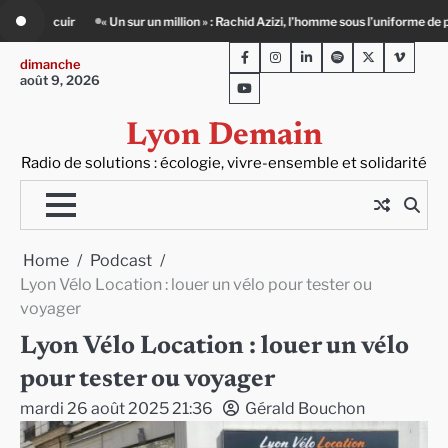
Skip
omme sous l’uniforme de police
Infox, IA et ingérences : le journalisme peut-il e
to
Facebook
Instagram
LinkedIn
Spotify
Twitter
Viméo
content
dimanche
août 9, 2026
Youtube
Lyon Demain
Radio de solutions : écologie, vivre-ensemble et solidarité
Home
Podcast
Lyon Vélo Location : louer un vélo pour tester ou
voyager
Lyon Vélo Location : louer un vélo
pour tester ou voyager
mardi 26 août 2025 21:36
Gérald Bouchon