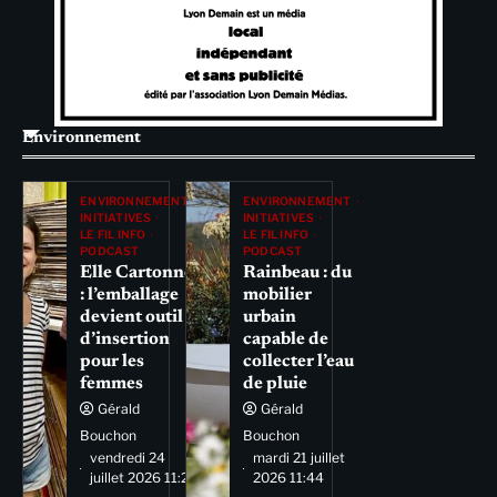
Environnement
ENVIRONNEMENT
ENVIRONNEMENT
INITIATIVES
INITIATIVES
LE FIL INFO
LE FIL INFO
PODCAST
PODCAST
Elle Cartonne
Rainbeau : du
: l’emballage
mobilier
devient outil
urbain
d’insertion
capable de
pour les
collecter l’eau
femmes
de pluie
Gérald
Gérald
Bouchon
Bouchon
vendredi 24
mardi 21 juillet
juillet 2026 11:29
2026 11:44