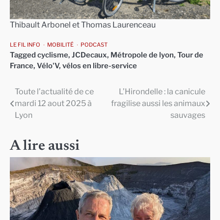
Thibault Arbonel et Thomas Laurenceau
LE FIL INFO
MOBILITÉ
PODCAST
Tagged
cyclisme
,
JCDecaux
,
Métropole de lyon
,
Tour de
France
,
Vélo'V
,
vélos en libre-service
Toute l’actualité de ce
L’Hirondelle : la canicule
Navigation
mardi 12 aout 2025 à
fragilise aussi les animaux
de
Lyon
sauvages
l’article
A lire aussi