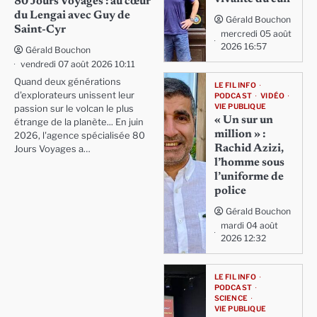
80 Jours Voyages : au cœur
du Lengai avec Guy de
Gérald Bouchon
Saint-Cyr
mercredi 05 août
2026 16:57
Gérald Bouchon
vendredi 07 août 2026 10:11
Quand deux générations
LE FIL INFO
d'explorateurs unissent leur
PODCAST
VIDÉO
VIE PUBLIQUE
passion sur le volcan le plus
« Un sur un
étrange de la planète... En juin
million » :
2026, l'agence spécialisée 80
Rachid Azizi,
Jours Voyages a…
l’homme sous
l’uniforme de
police
Gérald Bouchon
mardi 04 août
2026 12:32
LE FIL INFO
PODCAST
SCIENCE
VIE PUBLIQUE