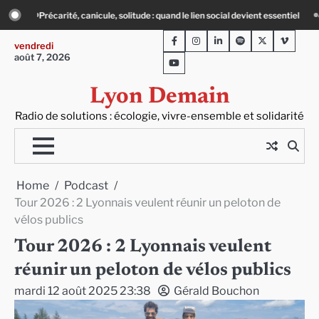
Skip
vient essentiel
« Ça chauffe » : des acteurs du batiment face au défi climatiqu
to
Facebook
Instagram
LinkedIn
Spotify
Twitter
Viméo
content
vendredi
août 7, 2026
Youtube
Lyon Demain
Radio de solutions : écologie, vivre-ensemble et solidarité
Home
Podcast
Tour 2026 : 2 Lyonnais veulent réunir un peloton de
vélos publics
Tour 2026 : 2 Lyonnais veulent
réunir un peloton de vélos publics
mardi 12 août 2025 23:38
Gérald Bouchon