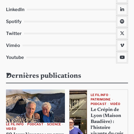
LinkedIn
Spotify
Twitter
Viméo
Youtube
Dernières publications
LE FIL INFO
PATRIMOINE
PODCAST
VIDÉO
Le Crépin de
Lyon (Maison
Baudière) :
LE FIL INFO
PODCAST
SCIENCE
l’histoire
VIDÉO
vivante du cuir