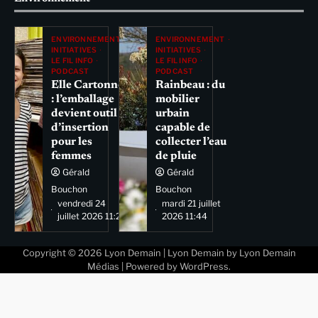
ENVIRONNEMENT
ENVIRONNEMENT
INITIATIVES
INITIATIVES
LE FIL INFO
LE FIL INFO
PODCAST
PODCAST
Elle Cartonne
Rainbeau : du
: l’emballage
mobilier
devient outil
urbain
d’insertion
capable de
pour les
collecter l’eau
femmes
de pluie
Gérald
Gérald
Bouchon
Bouchon
vendredi 24
mardi 21 juillet
juillet 2026 11:29
2026 11:44
Copyright © 2026
Lyon Demain
| Lyon Demain by
Lyon Demain
Médias
| Powered by
WordPress
.