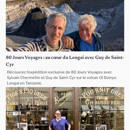
80 Jours Voyages : au cœur du Lengai avec Guy de Saint-
Cyr
Découvrez l’expédition exclusive de 80 Jours Voyages avec
Sylvain Chermette et Guy de Saint-Cyr sur le volcan Ol Doinyo
Lengai en Tanzanie.