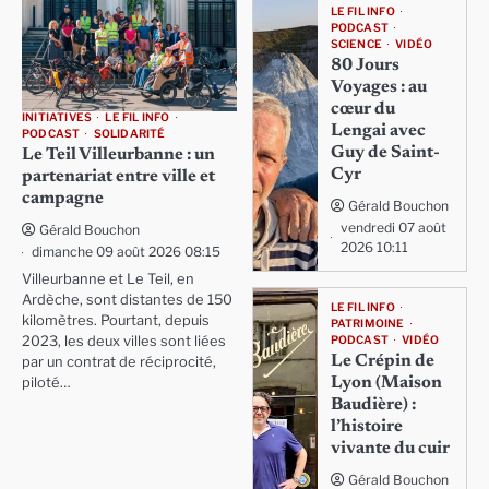
LE FIL INFO
PODCAST
SCIENCE
VIDÉO
80 Jours
Voyages : au
cœur du
INITIATIVES
LE FIL INFO
Lengai avec
PODCAST
SOLIDARITÉ
Guy de Saint-
Le Teil Villeurbanne : un
Cyr
partenariat entre ville et
campagne
Gérald Bouchon
vendredi 07 août
Gérald Bouchon
2026 10:11
dimanche 09 août 2026 08:15
Villeurbanne et Le Teil, en
Ardèche, sont distantes de 150
LE FIL INFO
kilomètres. Pourtant, depuis
PATRIMOINE
PODCAST
VIDÉO
2023, les deux villes sont liées
Le Crépin de
par un contrat de réciprocité,
Lyon (Maison
piloté…
Baudière) :
l’histoire
vivante du cuir
Gérald Bouchon