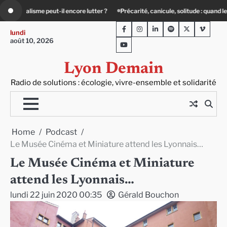
Skip
ité, canicule, solitude : quand le lien social devient essentiel
Le Teil Villeurb
to
Facebook
Instagram
LinkedIn
Spotify
Twitter
Viméo
content
lundi
août 10, 2026
Youtube
Lyon Demain
Radio de solutions : écologie, vivre-ensemble et solidarité
Home
Podcast
Le Musée Cinéma et Miniature attend les Lyonnais…
Le Musée Cinéma et Miniature
attend les Lyonnais…
lundi 22 juin 2020 00:35
Gérald Bouchon