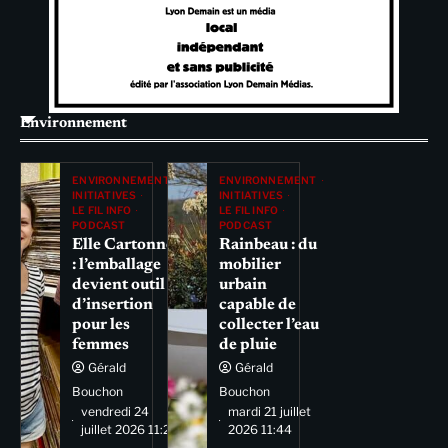
Environnement
ENVIRONNEMENT
ENVIRONNEMENT
INITIATIVES
INITIATIVES
LE FIL INFO
LE FIL INFO
PODCAST
PODCAST
Elle Cartonne
Rainbeau : du
: l’emballage
mobilier
devient outil
urbain
d’insertion
capable de
pour les
collecter l’eau
femmes
de pluie
Gérald
Gérald
Bouchon
Bouchon
vendredi 24
mardi 21 juillet
juillet 2026 11:29
2026 11:44