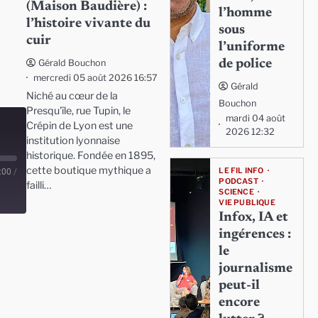
(Maison Baudière) :
l’homme
l’histoire vivante du
sous
cuir
l’uniforme
de police
Gérald Bouchon
mercredi 05 août 2026 16:57
Gérald
Niché au cœur de la
Bouchon
Presqu'île, rue Tupin, le
mardi 04 août
Crépin de Lyon est une
2026 12:32
institution lyonnaise
historique. Fondée en 1895,
cette boutique mythique a
LE FIL INFO
:00
/
PODCAST
failli…
SCIENCE
VIE PUBLIQUE
Infox, IA et
ingérences :
le
journalisme
peut-il
encore