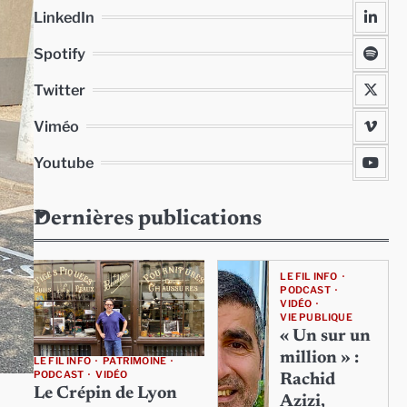
LinkedIn
Spotify
Twitter
Viméo
Youtube
Dernières publications
LE FIL INFO
PODCAST
VIDÉO
VIE PUBLIQUE
« Un sur un
million » :
LE FIL INFO
PATRIMOINE
PODCAST
VIDÉO
Rachid
Le Crépin de Lyon
Azizi,