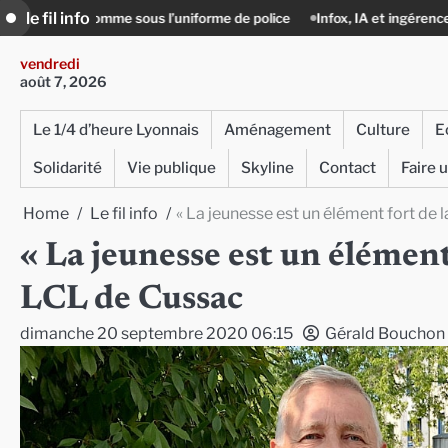
Skip
le fil info
s l’uniforme de police
Infox, IA et ingérences : le journalisme peut-il e
to
content
vendredi
août 7, 2026
Le 1/4 d’heure Lyonnais
Aménagement
Culture
E
Solidarité
Vie publique
Skyline
Contact
Faire 
Home
Le fil info
« La jeunesse est un élément fort de 
« La jeunesse est un élément
LCL de Cussac
dimanche 20 septembre 2020 06:15
Gérald Bouchon