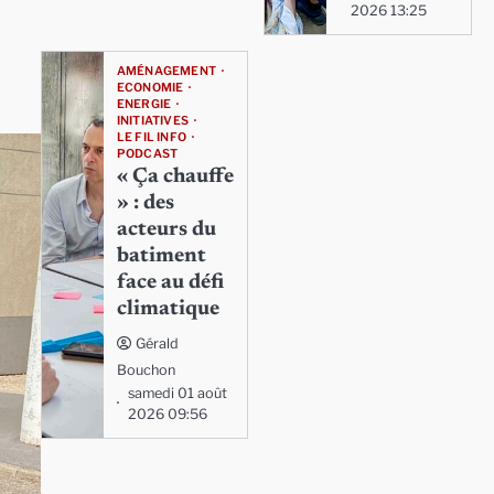
2026 13:25
AMÉNAGEMENT
ECONOMIE
ENERGIE
INITIATIVES
LE FIL INFO
PODCAST
« Ça chauffe
» : des
acteurs du
batiment
face au défi
climatique
Gérald
Bouchon
samedi 01 août
2026 09:56