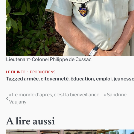
Lieutenant-Colonel Philippe de Cussac
LE FIL INFO
PRODUCTIONS
Tagged
armée
,
citoyenneté
,
éducation
,
emploi
,
jeuness
« Le monde d’après, c’est la bienveillance… » Sandrine
Navigation
Vaujany
de
l’article
A lire aussi