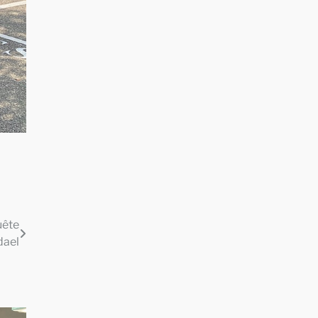
uête
dael