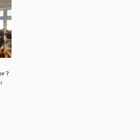
er ?
st