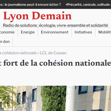
ncore lutter ?
Précarité, canicule, solitude : quand le lien social devie
Lyon Demain
Radio de solutions : écologie, vivre-ensemble et solidarité
conomie
Energie
Environnement
Initiatives
Mobili
un don
la cohésion nationale » LCL de Cussac
 fort de la cohésion nationale