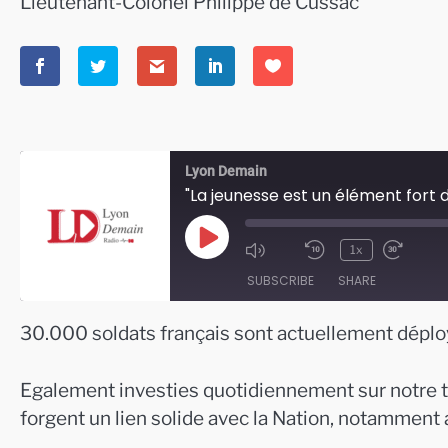
Lieutenant-Colonel Philippe de Cussac
Lyon Demain
"La jeunesse est un élément fort 
Play
1x
Episode
SUBSCRIBE
SHARE
30.000 soldats français sont actuellement déplo
SHARE
RSS FEED
LINK
Egalement investies quotidiennement sur notre t
forgent un lien solide avec la Nation, notamment 
EMBED