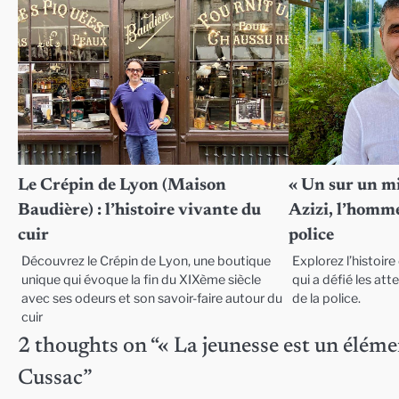
Le Crépin de Lyon (Maison
« Un sur un mi
Baudière) : l’histoire vivante du
Azizi, l’homme
cuir
police
Découvrez le Crépin de Lyon, une boutique
Explorez l’histoir
unique qui évoque la fin du XIXème siècle
qui a défié les att
avec ses odeurs et son savoir-faire autour du
de la police.
cuir
2 thoughts on “
« La jeunesse est un éléme
Cussac
”