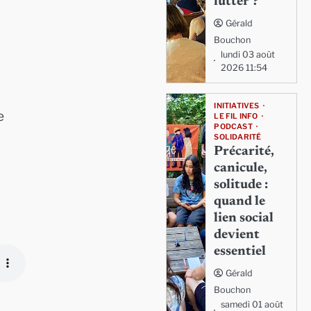
lutter ?
Gérald
Bouchon
lundi 03 août
2026 11:54
INITIATIVES
e
LE FIL INFO
PODCAST
SOLIDARITÉ
Précarité,
canicule,
solitude :
quand le
lien social
devient
essentiel
Gérald
Bouchon
samedi 01 août