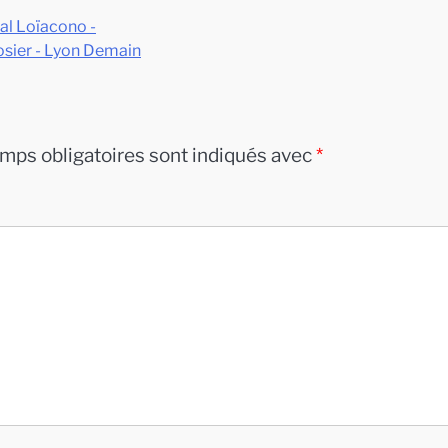
ral Loïacono -
Rosier - Lyon Demain
mps obligatoires sont indiqués avec
*