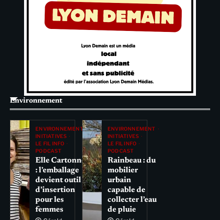
Environnement
ENVIRONNEMENT
ENVIRONNEMENT
INITIATIVES
INITIATIVES
LE FIL INFO
LE FIL INFO
PODCAST
PODCAST
Elle Cartonne
Rainbeau : du
: l’emballage
mobilier
devient outil
urbain
d’insertion
capable de
pour les
collecter l’eau
femmes
de pluie