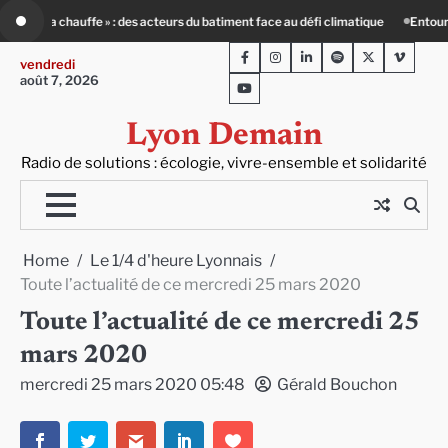
Skip
atiment face au défi climatique
Entourage : un petit-déj contre l’isolement
to
Facebook
Instagram
LinkedIn
Spotify
Twitter
Viméo
content
vendredi
août 7, 2026
Youtube
Lyon Demain
Radio de solutions : écologie, vivre-ensemble et solidarité
Home
Le 1/4 d'heure Lyonnais
Toute l’actualité de ce mercredi 25 mars 2020
Toute l’actualité de ce mercredi 25
mars 2020
mercredi 25 mars 2020 05:48
Gérald Bouchon