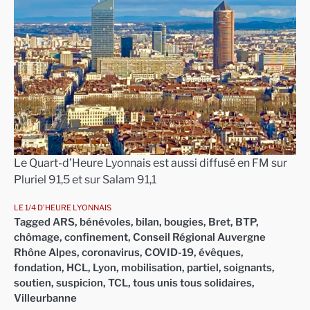
Le Quart-d’Heure Lyonnais est aussi diffusé en FM sur
Pluriel 91,5 et sur Salam 91,1
LE 1/4 D'HEURE LYONNAIS
Tagged
ARS
,
bénévoles
,
bilan
,
bougies
,
Bret
,
BTP
,
chômage
,
confinement
,
Conseil Régional Auvergne
Rhône Alpes
,
coronavirus
,
COVID-19
,
évêques
,
fondation
,
HCL
,
Lyon
,
mobilisation
,
partiel
,
soignants
,
soutien
,
suspicion
,
TCL
,
tous unis tous solidaires
,
Villeurbanne