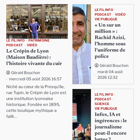
LE FIL INFO
PODCAST
VIDÉO
VIE PUBLIQUE
« Un sur un
million » :
Rachid Azizi,
LE FIL INFO
PATRIMOINE
l’homme sous
PODCAST
VIDÉO
l’uniforme de
Le Crépin de Lyon
police
(Maison Baudière) :
l’histoire vivante du cuir
Gérald Bouchon
mardi 04 août
Gérald Bouchon
2026 12:32
mercredi 05 août 2026 16:57
Niché au cœur de la Presqu'île,
rue Tupin, le Crépin de Lyon est
LE FIL INFO
une institution lyonnaise
PODCAST
SCIENCE
historique. Fondée en 1895,
VIE PUBLIQUE
cette boutique mythique a
Infox, IA et
failli…
ingérences : le
journalisme
peut-il encore
lutter ?