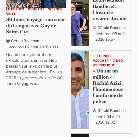
Lyon (Maison
Baudière) :
LE FIL INFO
PODCAST
SCIENCE
l’histoire
VIDÉO
vivante du cuir
80 Jours Voyages : au cœur
du Lengai avec Guy de
Gérald Bouchon
Saint-Cyr
mercredi 05 août
2026 16:57
Gérald Bouchon
vendredi 07 août 2026 10:11
Quand deux générations
LE FIL INFO
d'explorateurs unissent leur
PODCAST
VIDÉO
VIE PUBLIQUE
passion sur le volcan le plus
« Un sur un
étrange de la planète... En juin
million » :
2026, l'agence spécialisée 80
Rachid Azizi,
Jours Voyages a…
l’homme sous
l’uniforme de
police
Gérald Bouchon
mardi 04 août
2026 12:32