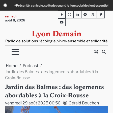
Skip
devient essentiel
« Ça chauffe » : des acteurs du batiment face au défi climati
to
Facebook
Instagram
LinkedIn
Spotify
Twitter
Viméo
content
samedi
août 8, 2026
Youtube
Lyon Demain
Radio de solutions : écologie, vivre-ensemble et solidarité
Home
Podcast
Jardin des Balmes : des logements abordables à la
Croix-Rousse
Jardin des Balmes : des logements
abordables à la Croix-Rousse
vendredi 29 août 2025 00:56
Gérald Bouchon