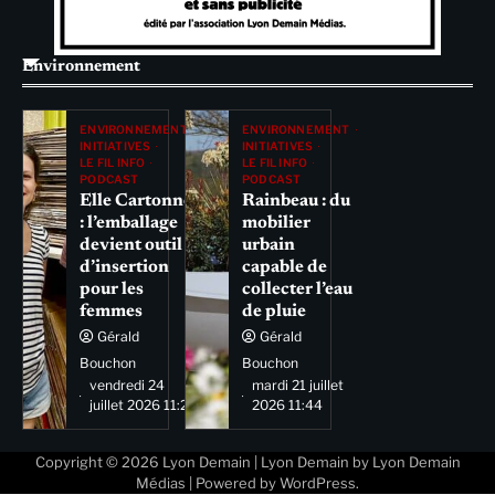
Environnement
ENVIRONNEMENT
ENVIRONNEMENT
INITIATIVES
INITIATIVES
LE FIL INFO
LE FIL INFO
PODCAST
PODCAST
Elle Cartonne
Rainbeau : du
: l’emballage
mobilier
devient outil
urbain
d’insertion
capable de
pour les
collecter l’eau
femmes
de pluie
Gérald
Gérald
Bouchon
Bouchon
vendredi 24
mardi 21 juillet
juillet 2026 11:29
2026 11:44
Copyright © 2026
Lyon Demain
| Lyon Demain by
Lyon Demain
Médias
| Powered by
WordPress
.