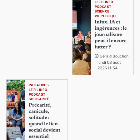
LE FIL INFO
PODCAST
SCIENCE
VIE PUBLIQUE
Infox, IA et
ingérences : le
journalisme
peut-il encore
lutter ?
Gérald Bouchon
lundi 03 août
2026 11:54
INITIATIVES
LE FIL INFO
PODCAST
SOLIDARITÉ
Précarité,
canicule,
solitude :
quand le lien
social devient
essentiel