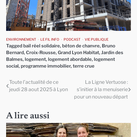
ENVIRONNEMENT
LE FIL INFO
PODCAST
VIE PUBLIQUE
Tagged
bail réel solidaire
,
béton de chanvre
,
Bruno
Bernard
,
Croix-Rousse
,
Grand Lyon Habitat
,
Jardin des
Balmes
,
logement
,
logement abordable
,
logement
social
,
programme immobilier
,
terre crue
Toute l’actualité de ce
La Ligne Vertuose :
Navigation
jeudi 28 aout 2025 à Lyon
s’initier à la menuiserie
de
pour un nouveau départ
l’article
A lire aussi