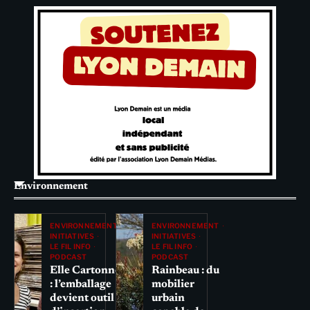
Environnement
ENVIRONNEMENT
ENVIRONNEMENT
INITIATIVES
INITIATIVES
LE FIL INFO
LE FIL INFO
PODCAST
PODCAST
Elle Cartonne
Rainbeau : du
: l’emballage
mobilier
devient outil
urbain