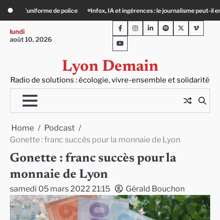
Skip
ingérences : le journalisme peut-il encore lutter ?
Précarité, canicule, solitude
to
Facebook
Instagram
LinkedIn
Spotify
Twitter
Viméo
content
lundi
août 10, 2026
Youtube
Lyon Demain
Radio de solutions : écologie, vivre-ensemble et solidarité
Home
Podcast
Gonette : franc succès pour la monnaie de Lyon
Gonette : franc succès pour la
monnaie de Lyon
samedi 05 mars 2022 21:15
Gérald Bouchon