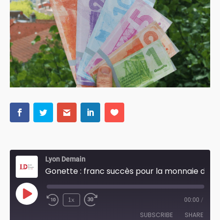
Lyon Demain
Gonette : franc succès pour la monnaie de Lyon
Play
1x
00:00
/
Episode
SUBSCRIBE
SHARE