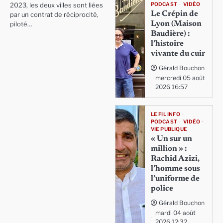
PODCAST
VIDÉO
2023, les deux villes sont liées
Le Crépin de
par un contrat de réciprocité,
Lyon (Maison
piloté…
Baudière) :
l’histoire
vivante du cuir
Gérald Bouchon
mercredi 05 août
2026 16:57
LE FIL INFO
PODCAST
VIDÉO
VIE PUBLIQUE
« Un sur un
million » :
Rachid Azizi,
l’homme sous
l’uniforme de
police
Gérald Bouchon
mardi 04 août
2026 12:32