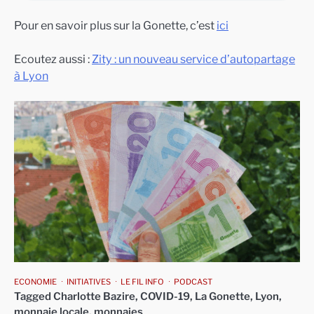
Pour en savoir plus sur la Gonette, c’est
ici
Ecoutez aussi :
Zity : un nouveau service d’autopartage
à Lyon
ECONOMIE
INITIATIVES
LE FIL INFO
PODCAST
Tagged
Charlotte Bazire
,
COVID-19
,
La Gonette
,
Lyon
,
monnaie locale
,
monnaies