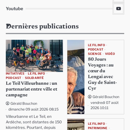
Youtube
Dernières publications
LE FIL INFO
PODCAST
SCIENCE
VIDÉO
80 Jours
Voyages : au
cœur du
INITIATIVES
LE FIL INFO
Lengai avec
PODCAST
SOLIDARITÉ
Guy de Saint-
Le Teil Villeurbanne : un
Cyr
partenariat entre ville et
campagne
Gérald Bouchon
vendredi 07 août
Gérald Bouchon
2026 10:11
dimanche 09 août 2026 08:15
Villeurbanne et Le Teil, en
Ardèche, sont distantes de 150
LE FIL INFO
kilomètres. Pourtant, depuis
PATRIMOINE