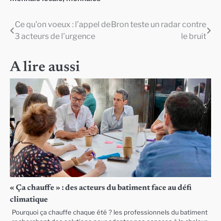
Ce qu’on voeux : l’appel de
Bron teste un radar contre
Navigation
3 acteurs de l’urgence
le bruit
de
l’article
A lire aussi
« Ça chauffe » : des acteurs du batiment face au défi
climatique
Pourquoi ça chauffe chaque été ? les professionnels du batiment