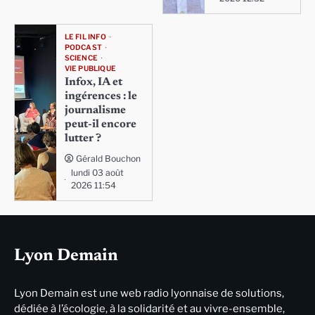
LE FIL INFO
PODCAST
SCIENCE
VIE PUBLIQUE
Infox, IA et
ingérences : le
journalisme
peut-il encore
lutter ?
Gérald Bouchon
lundi 03 août
2026 11:54
Lyon Demain
Lyon Demain est une web radio lyonnaise de solutions,
dédiée à l’écologie, à la solidarité et au vivre-ensemble,