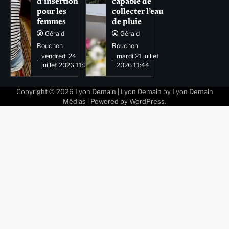
d’insertion
capable de
pour les
collecter l’eau
femmes
de pluie
Gérald
Gérald
Bouchon
Bouchon
vendredi 24
mardi 21 juillet
juillet 2026 11:29
2026 11:44
Copyright © 2026
Lyon Demain
| Lyon Demain by
Lyon Demain
Médias
| Powered by
WordPress
.