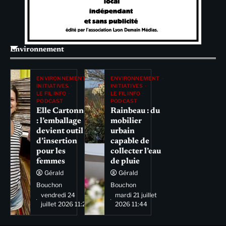
Environnement
ENVIRONNEMENT
ENVIRONNEMENT
INITIATIVES
INITIATIVES
LE FIL INFO
LE FIL INFO
PODCAST
PODCAST
Elle Cartonne
Rainbeau : du
: l’emballage
mobilier
devient outil
urbain
d’insertion
capable de
pour les
collecter l’eau
femmes
de pluie
Gérald
Gérald
Bouchon
Bouchon
vendredi 24
mardi 21 juillet
juillet 2026 11:29
2026 11:44