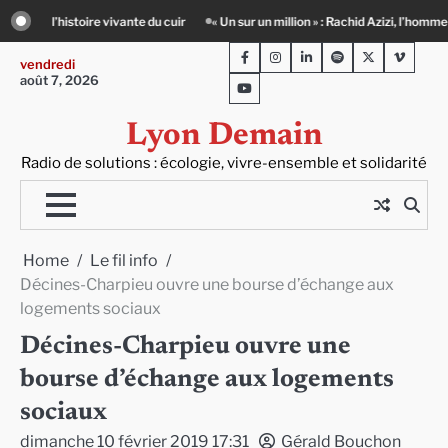
Skip
« Un sur un million » : Rachid Azizi, l’homme sous l’uniforme de police
Infox, 
to
Facebook
Instagram
LinkedIn
Spotify
Twitter
Viméo
content
vendredi
août 7, 2026
Youtube
Lyon Demain
Radio de solutions : écologie, vivre-ensemble et solidarité
Home
Le fil info
Décines-Charpieu ouvre une bourse d’échange aux
logements sociaux
Décines-Charpieu ouvre une
bourse d’échange aux logements
sociaux
dimanche 10 février 2019 17:31
Gérald Bouchon