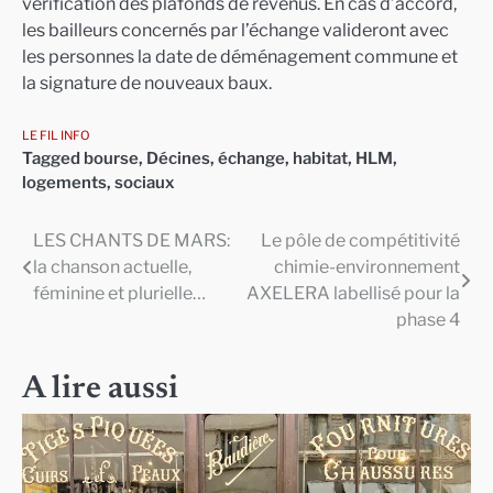
vérification des plafonds de revenus. En cas d’accord,
les bailleurs concernés par l’échange valideront avec
les personnes la date de déménagement commune et
la signature de nouveaux baux.
LE FIL INFO
Tagged
bourse
,
Décines
,
échange
,
habitat
,
HLM
,
logements
,
sociaux
LES CHANTS DE MARS:
Le pôle de compétitivité
Navigation
la chanson actuelle,
chimie-environnement
de
féminine et plurielle…
AXELERA labellisé pour la
phase 4
l’article
A lire aussi