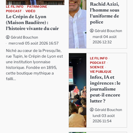
Rachid Azizi,
LE FIL INFO
PATRIMOINE
l’homme sous
PODCAST
VIDÉO
l’uniforme de
Le Crépin de Lyon
police
(Maison Baudière) :
l’histoire vivante du cuir
Gérald Bouchon
mardi 04 août
Gérald Bouchon
2026 12:32
mercredi 05 août 2026 16:57
Niché au cœur de la Presqu'île,
rue Tupin, le Crépin de Lyon est
LE FIL INFO
une institution lyonnaise
PODCAST
SCIENCE
historique. Fondée en 1895,
VIE PUBLIQUE
cette boutique mythique a
Infox, IA et
failli…
ingérences : le
journalisme
peut-il encore
lutter ?
Gérald Bouchon
lundi 03 août
2026 11:54