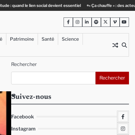
vient essentiel
« Ça chauffe » : des acteurs du batiment face au défi 
Facebook
Instagram
LinkedIn
Spotify
Twitter
Viméo
Yout
té
Patrimoine
Santé
Science
Rechercher
Rechercher
Suivez-nous
Facebook
Instagram