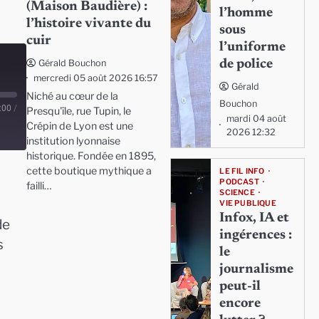
(Maison Baudière) :
l’homme
l’histoire vivante du
sous
cuir
l’uniforme
de police
Gérald Bouchon
mercredi 05 août 2026 16:57
Gérald
Niché au cœur de la
Bouchon
:00
/
Presqu'île, rue Tupin, le
mardi 04 août
Crépin de Lyon est une
2026 12:32
institution lyonnaise
historique. Fondée en 1895,
cette boutique mythique a
LE FIL INFO
PODCAST
failli…
SCIENCE
VIE PUBLIQUE
Infox, IA et
de
ingérences :
s
le
journalisme
peut-il
encore