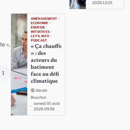
2026 13:25
AMÉNAGEMENT
ECONOMIE
ENERGIE
INITIATIVES
LE FIL INFO
PODCAST
e »,
« Ça chauffe
» : des
acteurs du
batiment
face au défi
climatique
Gérald
Bouchon
samedi 01 août
2026 09:56