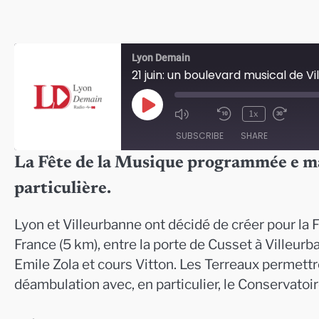
Lyon Demain
21 juin: un boulevard musical de V
Play
1x
Episode
SUBSCRIBE
SHARE
La Fête de la Musique programmée e ma
SHARE
particulière.
RSS FEED
LINK
Lyon et Villeurbanne ont décidé de créer pour la 
EMBED
France (5 km), entre la porte de Cusset à Villeurb
Emile Zola et cours Vitton. Les Terreaux permettr
déambulation avec, en particulier, le Conservatoir