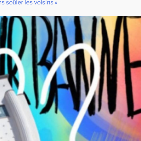
ns soûler les voisins »