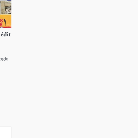
nédit
logie