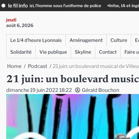
Skip
le fil info
sous l’uniforme de police
Infox, IA et ingérences : le journalisme peut-
to
content
jeudi
août 6, 2026
Le 1/4 d’heure Lyonnais
Aménagement
Culture
E
Solidarité
Vie publique
Skyline
Contact
Faire 
Home
Podcast
21 juin: un boulevard musical de Ville
21 juin: un boulevard music
dimanche 19 juin 2022 18:22
Gérald Bouchon