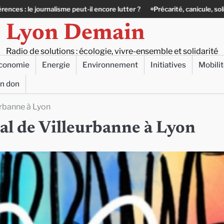
il encore lutter ?
Précarité, canicule, solitude : quand le lien social de
Lyon Demain
Radio de solutions : écologie, vivre-ensemble et solidarité
conomie
Energie
Environnement
Initiatives
Mobili
un don
urbanne à Lyon
al de Villeurbanne à Lyon