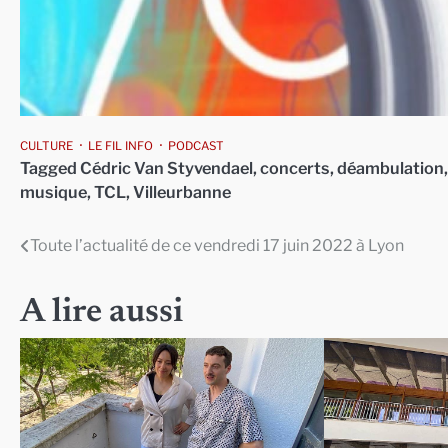
CULTURE
LE FIL INFO
PODCAST
Tagged
Cédric Van Styvendael
,
concerts
,
déambulation
musique
,
TCL
,
Villeurbanne
Toute l’actualité de ce vendredi 17 juin 2022 à Lyon
Navigation
de
A lire aussi
l’article