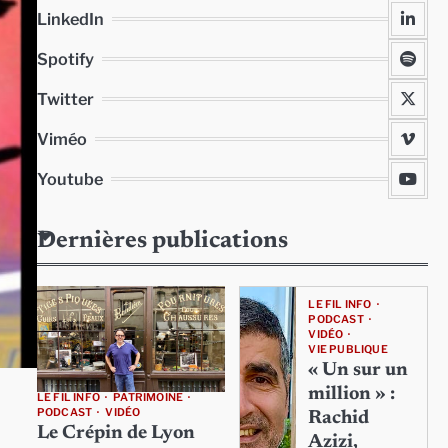
LinkedIn
Spotify
Twitter
Viméo
Youtube
Dernières publications
LE FIL INFO
PODCAST
VIDÉO
VIE PUBLIQUE
« Un sur un
million » :
LE FIL INFO
PATRIMOINE
PODCAST
VIDÉO
Rachid
Le Crépin de Lyon
Azizi,