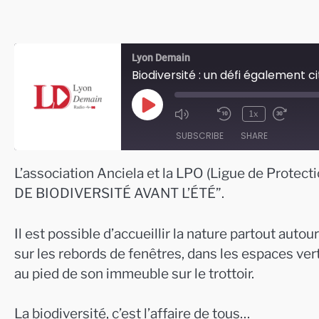
Lyon Demain
Biodiversité : un défi également ci
Play
1x
Episode
SUBSCRIBE
SHARE
L’association Anciela et la LPO (Ligue de Protec
SHARE
DE BIODIVERSITÉ AVANT L’ÉTÉ”.
RSS FEED
LINK
Il est possible d’accueillir la nature partout auto
EMBED
sur les rebords de fenêtres, dans les espaces ver
au pied de son immeuble sur le trottoir.
La biodiversité, c’est l’affaire de tous…