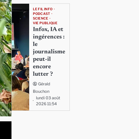
LE FIL INFO
PODCAST
SCIENCE
VIE PUBLIQUE
Infox, IA et
ingérences :
le
journalisme
peut-il
encore
lutter ?
Gérald
Bouchon
lundi 03 août
2026 11:54