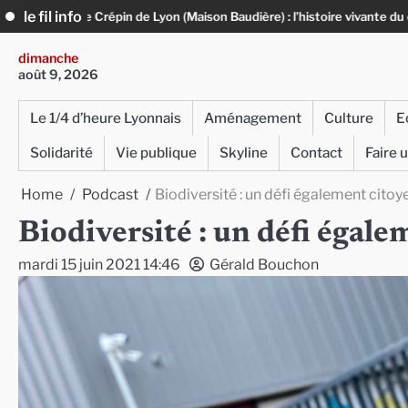
Skip
le fil info
yon (Maison Baudière) : l’histoire vivante du cuir
« Un sur un million »
to
content
dimanche
août 9, 2026
Le 1/4 d’heure Lyonnais
Aménagement
Culture
E
Solidarité
Vie publique
Skyline
Contact
Faire 
Home
Podcast
Biodiversité : un défi également cito
Biodiversité : un défi égal
mardi 15 juin 2021 14:46
Gérald Bouchon