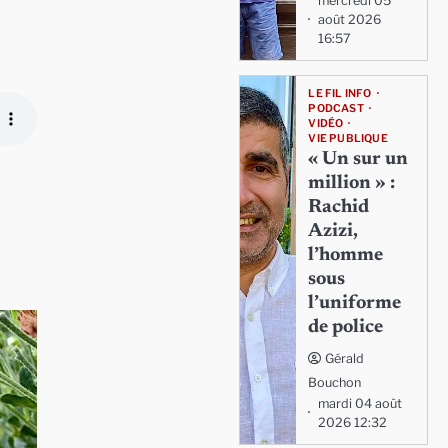
mercredi 05
août 2026
16:57
LE FIL INFO
PODCAST
VIDÉO
VIE PUBLIQUE
« Un sur un
million » :
Rachid
Azizi,
l’homme
sous
l’uniforme
de police
Gérald
Bouchon
mardi 04 août
2026 12:32