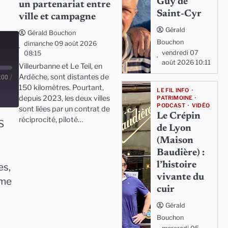
Guy de
un partenariat entre
Saint-Cyr
ville et campagne
Gérald
Gérald Bouchon
Bouchon
dimanche 09 août 2026
vendredi 07
08:15
août 2026 10:11
Villeurbanne et Le Teil, en
Ardèche, sont distantes de
:00
/
150 kilomètres. Pourtant,
LE FIL INFO
depuis 2023, les deux villes
PATRIMOINE
PODCAST
VIDÉO
sont liées par un contrat de
Le Crépin
réciprocité, piloté…
S
de Lyon
(Maison
Baudière) :
l’histoire
es,
vivante du
ême
cuir
Gérald
Bouchon