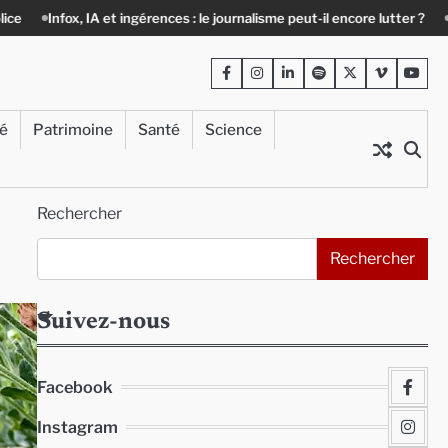
es : le journalisme peut-il encore lutter ?
Précarité, canicule, solitude
Facebook
Instagram
LinkedIn
Spotify
Twitter
Viméo
Yout
té
Patrimoine
Santé
Science
Rechercher
Rechercher
Suivez-nous
Facebook
Instagram