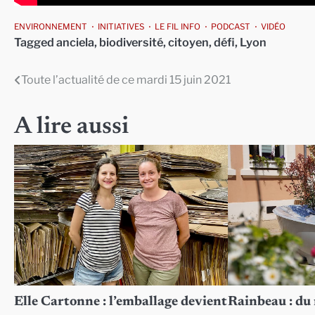
ENVIRONNEMENT
INITIATIVES
LE FIL INFO
PODCAST
VIDÉO
Tagged
anciela
,
biodiversité
,
citoyen
,
défi
,
Lyon
Toute l’actualité de ce mardi 15 juin 2021
Navigation
de
A lire aussi
l’article
Elle Cartonne : l’emballage devient
Rainbeau : du