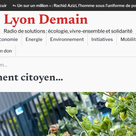
 : Rachid Azizi, l’homme sous l’uniforme de police
Infox, IA et ingérenc
Lyon Demain
Radio de solutions : écologie, vivre-ensemble et solidarité
conomie
Energie
Environnement
Initiatives
Mobili
un don
yen…
ement citoyen…