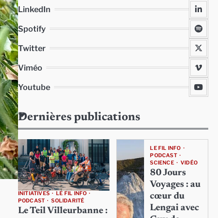
LinkedIn
Spotify
Twitter
Viméo
Youtube
Dernières publications
LE FIL INFO
PODCAST
SCIENCE
VIDÉO
80 Jours
Voyages : au
INITIATIVES
LE FIL INFO
cœur du
PODCAST
SOLIDARITÉ
Lengai avec
Le Teil Villeurbanne :