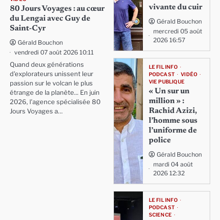
vivante du cuir
80 Jours Voyages : au cœur
du Lengai avec Guy de
Gérald Bouchon
Saint-Cyr
mercredi 05 août
2026 16:57
Gérald Bouchon
vendredi 07 août 2026 10:11
Quand deux générations
LE FIL INFO
d'explorateurs unissent leur
PODCAST
VIDÉO
VIE PUBLIQUE
passion sur le volcan le plus
« Un sur un
étrange de la planète... En juin
million » :
2026, l'agence spécialisée 80
Rachid Azizi,
Jours Voyages a…
l’homme sous
l’uniforme de
police
Gérald Bouchon
mardi 04 août
2026 12:32
LE FIL INFO
PODCAST
SCIENCE