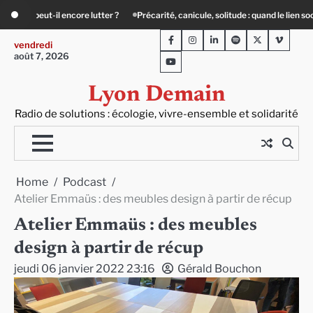
Skip
, solitude : quand le lien social devient essentiel
« Ça chauffe » : des acteurs 
to
Facebook
Instagram
LinkedIn
Spotify
Twitter
Viméo
content
vendredi
août 7, 2026
Youtube
Lyon Demain
Radio de solutions : écologie, vivre-ensemble et solidarité
Home
Podcast
Atelier Emmaüs : des meubles design à partir de récup
Atelier Emmaüs : des meubles
design à partir de récup
jeudi 06 janvier 2022 23:16
Gérald Bouchon