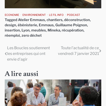
ECONOMIE
ENVIRONNEMENT
LE FIL INFO
PODCAST
Tagged
Atelier Emmaus
,
chantiers
,
déconstruction
,
design
,
ébénisterie
,
Emmaus
,
Guillaume Poignon
,
insertion
,
Lyon
,
meubles
,
Mineka
,
récupération
,
réemploi
,
zero déchet
Les Boucles soutiennent
Toute l’actualité de ce
Navigation
les entreprises qui ont
vendredi 7 janvier 2021
de
envie d’agir
l’article
A lire aussi