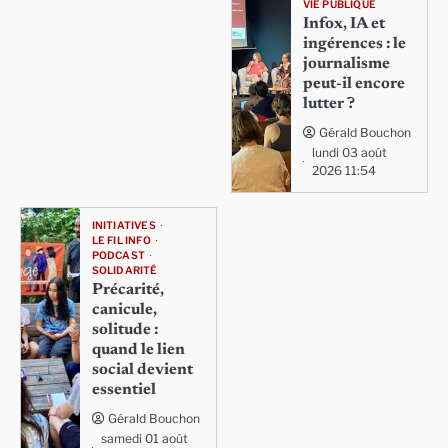
VIE PUBLIQUE
Infox, IA et
ingérences : le
journalisme
peut-il encore
lutter ?
Gérald Bouchon
lundi 03 août
2026 11:54
INITIATIVES
LE FIL INFO
PODCAST
SOLIDARITÉ
Précarité,
canicule,
solitude :
quand le lien
social devient
essentiel
Gérald Bouchon
samedi 01 août