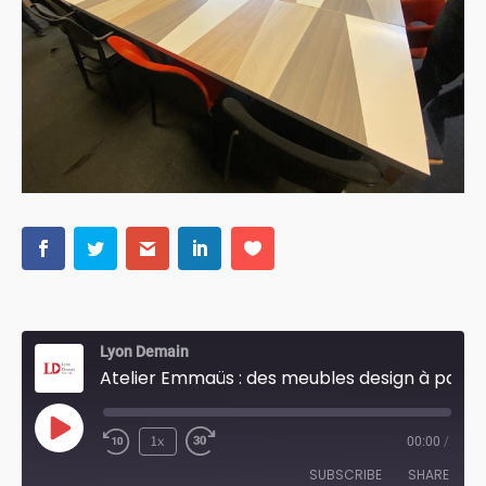
Lyon Demain
Atelier Emmaüs : des meubles design à partir de récup
Play
1x
00:00
/
Episode
SUBSCRIBE
SHARE