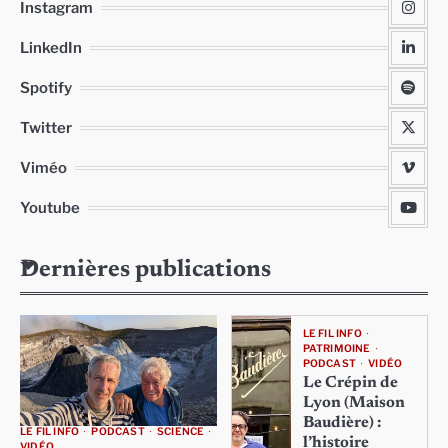
Instagram
LinkedIn
Spotify
Twitter
Viméo
Youtube
Dernières publications
LE FIL INFO
PATRIMOINE
PODCAST
VIDÉO
Le Crépin de
Lyon (Maison
Baudière) :
LE FIL INFO
PODCAST
SCIENCE
l’histoire
VIDÉO