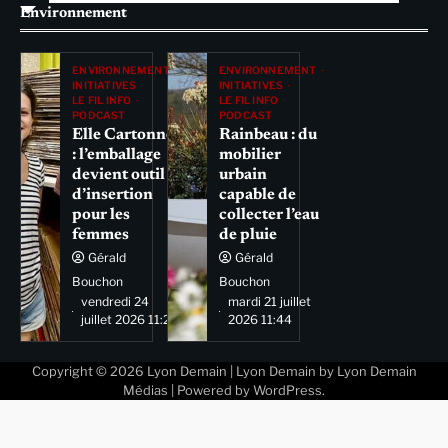
Environnement
ENVIRONNEMENT
ENVIRONNEMENT
INITIATIVES
INITIATIVES
LE FIL INFO
LE FIL INFO
PODCAST
PODCAST
Elle Cartonne
Rainbeau : du
: l’emballage
mobilier
devient outil
urbain
d’insertion
capable de
pour les
collecter l’eau
femmes
de pluie
Gérald
Gérald
Bouchon
Bouchon
vendredi 24
mardi 21 juillet
juillet 2026 11:29
2026 11:44
Copyright © 2026
Lyon Demain
| Lyon Demain by
Lyon Demain
Médias
| Powered by
WordPress
.