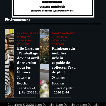
Environnement
ENVIRONNEMENT
ENVIRONNEMENT
INITIATIVES
INITIATIVES
LE FIL INFO
LE FIL INFO
PODCAST
PODCAST
Elle Cartonne
Rainbeau : du
: l’emballage
mobilier
devient outil
urbain
d’insertion
capable de
pour les
collecter l’eau
femmes
de pluie
Gérald
Gérald
Bouchon
Bouchon
vendredi 24
mardi 21 juillet
juillet 2026 11:29
2026 11:44
Copyright © 2026
Lyon Demain
| Lyon Demain by
Lyon Demain