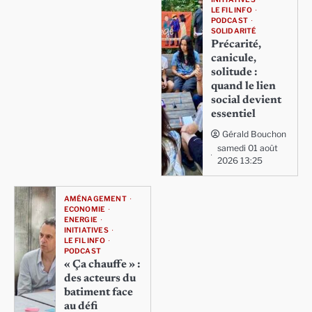
LE FIL INFO
PODCAST
SOLIDARITÉ
Précarité,
canicule,
solitude :
quand le lien
social devient
essentiel
Gérald Bouchon
samedi 01 août
2026 13:25
AMÉNAGEMENT
ECONOMIE
ENERGIE
INITIATIVES
LE FIL INFO
PODCAST
« Ça chauffe » :
des acteurs du
batiment face
au défi