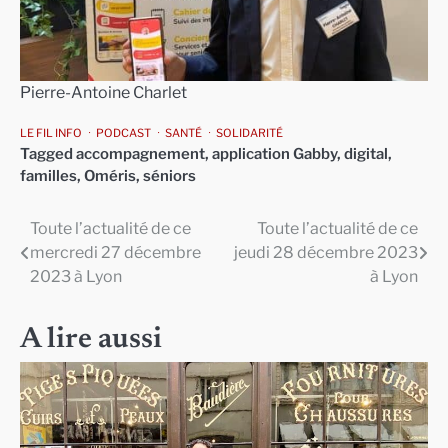
Pierre-Antoine Charlet
LE FIL INFO
PODCAST
SANTÉ
SOLIDARITÉ
Tagged
accompagnement
,
application Gabby
,
digital
,
familles
,
Oméris
,
séniors
Toute l’actualité de ce
Toute l’actualité de ce
Navigation
mercredi 27 décembre
jeudi 28 décembre 2023
de
2023 à Lyon
à Lyon
l’article
A lire aussi