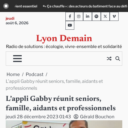
Skip
s acteurs du batiment face au défi climatique
Entourage : un petit-déj contre 
to
Facebook
Instagram
LinkedIn
Spotify
Twitter
Viméo
content
jeudi
août 6, 2026
Youtube
Lyon Demain
Radio de solutions : écologie, vivre-ensemble et solidarité
Home
Podcast
L’appli Gabby réunit seniors, famille, aidants et
professionnels
L’appli Gabby réunit seniors,
famille, aidants et professionnels
jeudi 28 décembre 2023 01:43
Gérald Bouchon