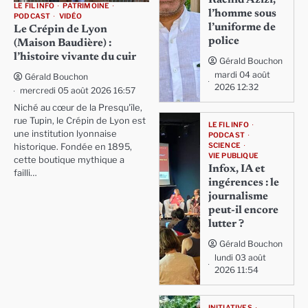
Rachid Azizi,
LE FIL INFO
PATRIMOINE
l’homme sous
PODCAST
VIDÉO
l’uniforme de
Le Crépin de Lyon
police
(Maison Baudière) :
l’histoire vivante du cuir
Gérald Bouchon
mardi 04 août
Gérald Bouchon
2026 12:32
mercredi 05 août 2026 16:57
Niché au cœur de la Presqu'île,
rue Tupin, le Crépin de Lyon est
LE FIL INFO
une institution lyonnaise
PODCAST
SCIENCE
historique. Fondée en 1895,
VIE PUBLIQUE
cette boutique mythique a
Infox, IA et
failli…
ingérences : le
journalisme
peut-il encore
lutter ?
Gérald Bouchon
lundi 03 août
2026 11:54
INITIATIVES