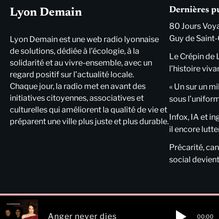
Dernières p
Lyon Demain
80 Jours Voya
Guy de Saint-
Lyon Demain est une web radio lyonnaise
de solutions, dédiée à l’écologie, à la
Le Crépin de 
solidarité et au vivre-ensemble, avec un
l’histoire viva
regard positif sur l’actualité locale.
Chaque jour, la radio met en avant des
« Un sur un mi
initiatives citoyennes, associatives et
sous l’unifor
culturelles qui améliorent la qualité de vie et
Infox, IA et i
préparent une ville plus juste et plus durable.
il encore lutte
Précarité, cani
social devient
Anger never dies
00:00