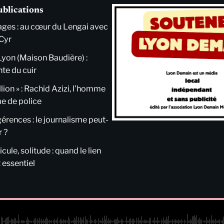
ublications
ges : au cœur du Lengai avec
Cyr
Lyon (Maison Baudière) :
nte du cuir
llion » : Rachid Azizi, l’homme
me de police
ngérences : le journalisme peut-
r ?
cule, solitude : quand le lien
 essentiel