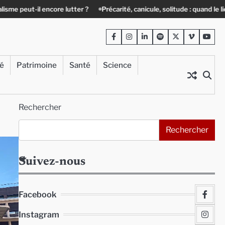
 encore lutter ?
Précarité, canicule, solitude : quand le lien social dev
Facebook
Instagram
LinkedIn
Spotify
Twitter
Viméo
Yout
té
Patrimoine
Santé
Science
Rechercher
Rechercher
Suivez-nous
Facebook
Instagram