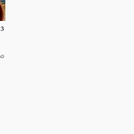
23
PAD