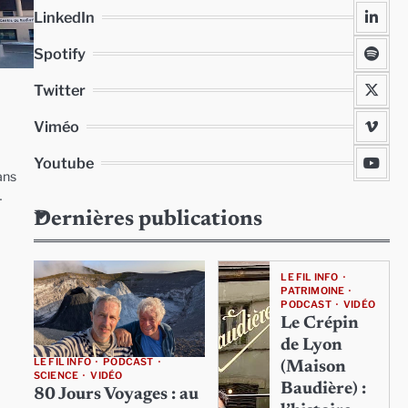
LinkedIn
Spotify
Twitter
Viméo
Youtube
ans
…
Dernières publications
LE FIL INFO
PATRIMOINE
PODCAST
VIDÉO
Le Crépin
de Lyon
LE FIL INFO
PODCAST
(Maison
SCIENCE
VIDÉO
Baudière) :
80 Jours Voyages : au