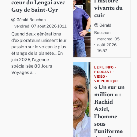
l’histoire
cœur du Lengai avec
vivante du
Guy de Saint-Cyr
cuir
Gérald Bouchon
Gérald
vendredi 07 août 2026 10:11
Bouchon
Quand deux générations
mercredi 05
d'explorateurs unissent leur
août 2026
passion sur le volcan le plus
16:57
étrange de la planète... En
juin 2026, l'agence
spécialisée 80 Jours
LE FIL INFO
Voyages a…
PODCAST
VIDÉO
VIE PUBLIQUE
« Un sur un
million » :
Rachid
Azizi,
l’homme
sous
l’uniforme