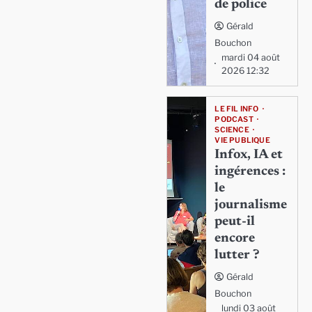
de police
Gérald
Bouchon
mardi 04 août
2026 12:32
LE FIL INFO
PODCAST
SCIENCE
VIE PUBLIQUE
Infox, IA et
ingérences :
le
journalisme
peut-il
encore
lutter ?
Gérald
Bouchon
lundi 03 août