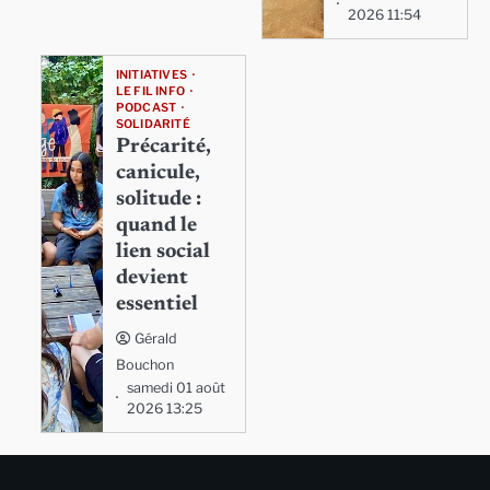
2026 11:54
INITIATIVES
LE FIL INFO
PODCAST
SOLIDARITÉ
Précarité,
canicule,
solitude :
quand le
lien social
devient
essentiel
Gérald
Bouchon
samedi 01 août
2026 13:25