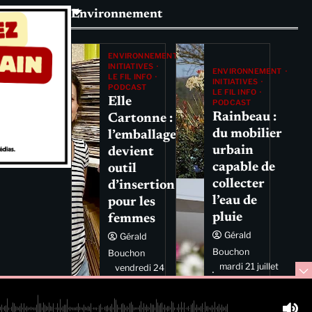
Environnement
ENVIRONNEMENT
INITIATIVES
ENVIRONNEMENT
LE FIL INFO
INITIATIVES
PODCAST
LE FIL INFO
Elle
PODCAST
Rainbeau :
Cartonne :
du mobilier
l’emballage
urbain
devient
capable de
outil
collecter
d’insertion
l’eau de
pour les
pluie
femmes
Gérald
Gérald
Bouchon
Bouchon
mardi 21 juillet
vendredi 24
2026 11:44
juillet 2026
11:29