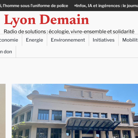
us l’uniforme de police
Infox, IA et ingérences : le journalisme peut-il
Lyon Demain
Radio de solutions : écologie, vivre-ensemble et solidarité
conomie
Energie
Environnement
Initiatives
Mobili
un don