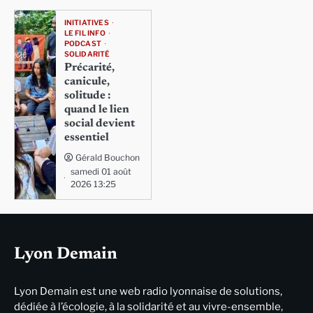
INITIATIVES
LE FIL INFO
PODCAST
SOLIDARITÉ
Précarité,
canicule,
solitude :
quand le lien
social devient
essentiel
Gérald Bouchon
samedi 01 août
2026 13:25
Lyon Demain
Lyon Demain est une web radio lyonnaise de solutions,
dédiée à l’écologie, à la solidarité et au vivre-ensemble,