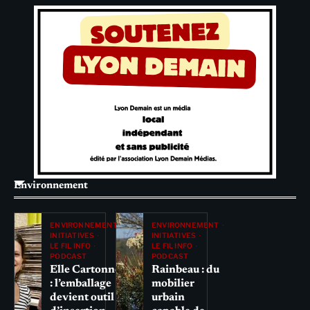
Environnement
ENVIRONNEMENT
ENVIRONNEMENT
INITIATIVES
INITIATIVES
LE FIL INFO
LE FIL INFO
PODCAST
PODCAST
Elle Cartonne
Rainbeau : du
: l’emballage
mobilier
devient outil
urbain