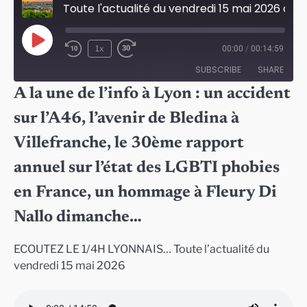
Toute l'actualité du vendredi 15 mai 2026 à Lyon
Play
1x
00:00
/
00:14:59
Episode
SUBSCRIBE
SHARE
A la une de l’info à Lyon : un accident
SHARE
sur l’A46, l’avenir de Bledina à
RSS FEED
LINK
Villefranche, le 30ème rapport
EMBED
annuel sur l’état des LGBTI phobies
en France, un hommage à Fleury Di
Nallo dimanche…
ECOUTEZ LE 1/4H LYONNAIS… Toute l’actualité du
vendredi 15 mai 2026