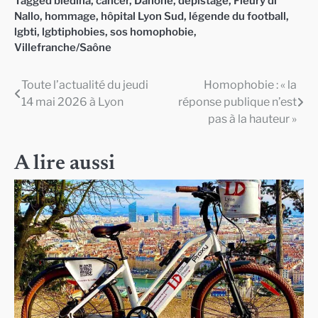
Tagged
blédina
,
cancer
,
Danone
,
dépistage
,
Fleury di
Nallo
,
hommage
,
hôpital Lyon Sud
,
légende du football
,
lgbti
,
lgbtiphobies
,
sos homophobie
,
Villefranche/Saône
Toute l’actualité du jeudi
Homophobie : « la
Navigation
14 mai 2026 à Lyon
réponse publique n’est
de
pas à la hauteur »
l’article
A lire aussi