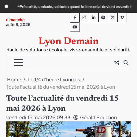
Skip
n social devient essentiel
« Ça chauffe » : des acteurs du batiment face au déf
to
Facebook
Instagram
LinkedIn
Spotify
Twitter
Viméo
content
dimanche
août 9, 2026
Youtube
Lyon Demain
Radio de solutions : écologie, vivre-ensemble et solidarité
Home
Le 1/4 d'heure Lyonnais
Toute l’actualité du vendredi 15 mai 2026 à Lyon
Toute l’actualité du vendredi 15
mai 2026 à Lyon
vendredi 15 mai 2026 09:33
Gérald Bouchon