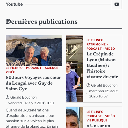
Youtube
Dernières publications
LE FIL INFO
PATRIMOINE
PODCAST
VIDÉO
Le Crépin de
Lyon (Maison
Baudière) :
LE FIL INFO
PODCAST
SCIENCE
l’histoire
VIDÉO
vivante du cuir
80 Jours Voyages : au cœur
du Lengai avec Guy de
Gérald Bouchon
Saint-Cyr
mercredi 05 août
2026 16:57
Gérald Bouchon
vendredi 07 août 2026 10:11
Quand deux générations
LE FIL INFO
d'explorateurs unissent leur
PODCAST
VIDÉO
VIE PUBLIQUE
passion sur le volcan le plus
« Un sur un
étrange de la planète... En juin