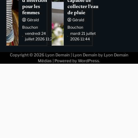
d’insertion
capable de
pour les
collecter l’eau
femmes
de pluie
Gérald
Gérald
Bouchon
Bouchon
vendredi 24
mardi 21 juillet
juillet 2026 11:29
2026 11:44
Copyright © 2026
Lyon Demain
| Lyon Demain by
Lyon Demain
Médias
| Powered by
WordPress
.