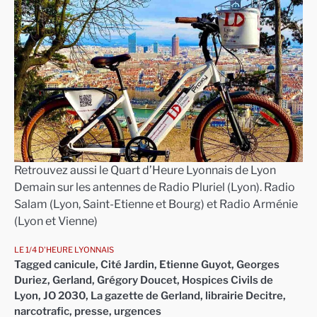
Retrouvez aussi le Quart d’Heure Lyonnais de Lyon
Demain sur les antennes de Radio Pluriel (Lyon). Radio
Salam (Lyon, Saint-Etienne et Bourg) et Radio Arménie
(Lyon et Vienne)
LE 1/4 D'HEURE LYONNAIS
Tagged
canicule
,
Cité Jardin
,
Etienne Guyot
,
Georges
Duriez
,
Gerland
,
Grégory Doucet
,
Hospices Civils de
Lyon
,
JO 2030
,
La gazette de Gerland
,
librairie Decitre
,
narcotrafic
,
presse
,
urgences