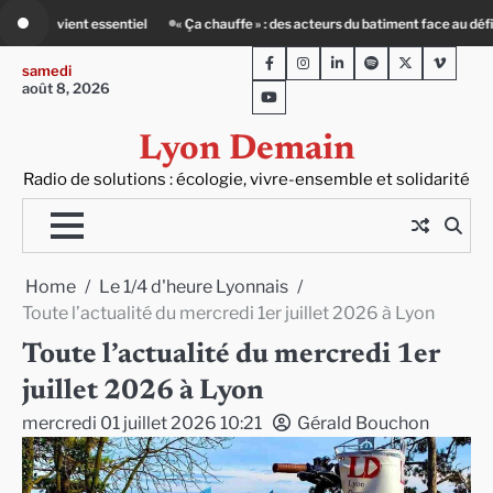
Skip
urs du batiment face au défi climatique
80 Jours Voyages : au cœur du Lengai
to
Facebook
Instagram
LinkedIn
Spotify
Twitter
Viméo
content
samedi
août 8, 2026
Youtube
Lyon Demain
Radio de solutions : écologie, vivre-ensemble et solidarité
Home
Le 1/4 d'heure Lyonnais
Toute l’actualité du mercredi 1er juillet 2026 à Lyon
Toute l’actualité du mercredi 1er
juillet 2026 à Lyon
mercredi 01 juillet 2026 10:21
Gérald Bouchon