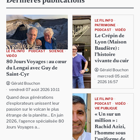
Dernières publications
LE FIL INFO
PATRIMOINE
PODCAST
VIDÉO
Le Crépin de
Lyon (Maison
Baudière) :
LE FIL INFO
PODCAST
SCIENCE
l’histoire
VIDÉO
vivante du cuir
80 Jours Voyages : au cœur
du Lengai avec Guy de
Gérald Bouchon
Saint-Cyr
mercredi 05 août
2026 16:57
Gérald Bouchon
vendredi 07 août 2026 10:11
Quand deux générations
LE FIL INFO
d'explorateurs unissent leur
PODCAST
VIDÉO
VIE PUBLIQUE
passion sur le volcan le plus
« Un sur un
étrange de la planète... En juin
million » :
2026, l'agence spécialisée 80
Rachid Azizi,
Jours Voyages a…
l’homme sous
l’uniforme de