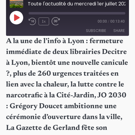
Toute l'actualité du mercredi 1er juillet 2026 à Lyon
Play
1x
00:00
/
00:13:40
Episode
SUBSCRIBE
SHARE
A la une de l’info à Lyon : fermeture
SHARE
immédiate de deux librairies Decitre
RSS FEED
LINK
à Lyon, bientôt une nouvelle canicule
EMBED
?, plus de 260 urgences traitées en
lien avec la chaleur, la lutte contre le
narcotrafic à la Cité-Jardin, JO 2030
: Grégory Doucet ambitionne une
cérémonie d’ouverture dans la ville,
La Gazette de Gerland fête son