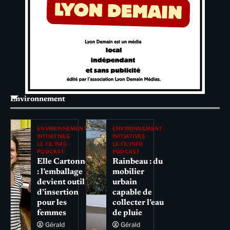
Environnement
ENVIRONNEMENT
ENVIRONNEMENT
INITIATIVES
INITIATIVES
LE FIL INFO
LE FIL INFO
PODCAST
PODCAST
Elle Cartonne
Rainbeau : du
: l’emballage
mobilier
devient outil
urbain
d’insertion
capable de
pour les
collecter l’eau
femmes
de pluie
Gérald
Gérald