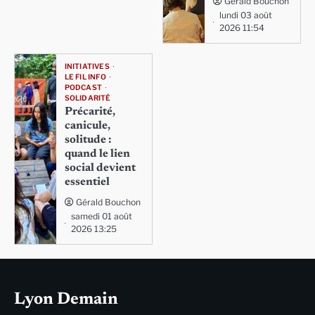
Gérald Bouchon
lundi 03 août
2026 11:54
INITIATIVES
LE FIL INFO
PODCAST
SOLIDARITÉ
Précarité,
canicule,
solitude :
quand le lien
social devient
essentiel
Gérald Bouchon
samedi 01 août
2026 13:25
Lyon Demain