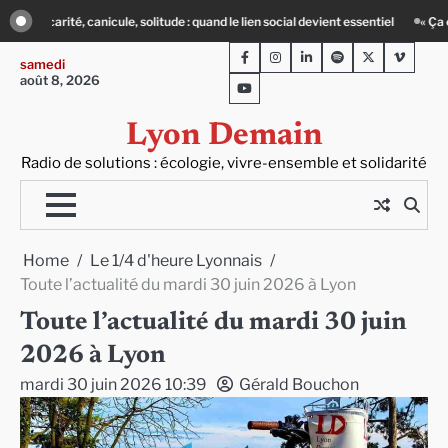
Skip
vient essentiel
« Ça chauffe » : des acteurs du batiment face au défi climatiqu
to
Facebook
Instagram
LinkedIn
Spotify
Twitter
Viméo
content
samedi
août 8, 2026
Youtube
Lyon Demain
Radio de solutions : écologie, vivre-ensemble et solidarité
Home
Le 1/4 d'heure Lyonnais
Toute l’actualité du mardi 30 juin 2026 à Lyon
Toute l’actualité du mardi 30 juin
2026 à Lyon
mardi 30 juin 2026 10:39
Gérald Bouchon