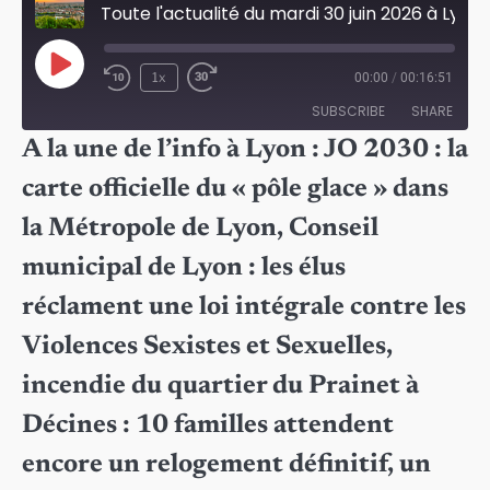
Toute l'actualité du mardi 30 juin 2026 à Lyon
Play
1x
00:00
/
00:16:51
Episode
SUBSCRIBE
SHARE
A la une de l’info à Lyon : JO 2030 : la
SHARE
carte officielle du « pôle glace » dans
RSS FEED
LINK
la Métropole de Lyon, Conseil
EMBED
municipal de Lyon : les élus
réclament une loi intégrale contre les
Violences Sexistes et Sexuelles,
incendie du quartier du Prainet à
Décines : 10 familles attendent
encore un relogement définitif, un