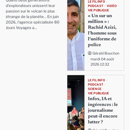
Quand deux générations
LE FIL INFO
d'explorateurs unissent leur
PODCAST
VIDÉO
VIE PUBLIQUE
passion sur le volcan le plus
« Un sur un
étrange de la planète... En juin
million » :
2026, l'agence spécialisée 80
Rachid Azizi,
Jours Voyages a…
l’homme sous
l’uniforme de
police
Gérald Bouchon
mardi 04 août
2026 12:32
LE FIL INFO
PODCAST
SCIENCE
VIE PUBLIQUE
Infox, IA et
ingérences : le
journalisme
peut-il encore
lutter ?