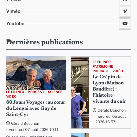
Viméo
Youtube
Dernières publications
LE FIL INFO
PATRIMOINE
PODCAST
VIDÉO
Le Crépin de
Lyon (Maison
Baudière) :
LE FIL INFO
PODCAST
SCIENCE
l’histoire
VIDÉO
vivante du cuir
80 Jours Voyages : au cœur
du Lengai avec Guy de
Gérald Bouchon
Saint-Cyr
mercredi 05 août
2026 16:57
Gérald Bouchon
vendredi 07 août 2026 10:11