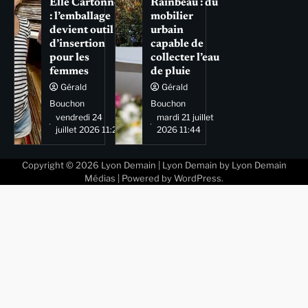
Elle Cartonne
Rainbeau : du
: l’emballage
mobilier
devient outil
urbain
d’insertion
capable de
pour les
collecter l’eau
femmes
de pluie
Gérald
Gérald
Bouchon
Bouchon
vendredi 24
mardi 21 juillet
juillet 2026 11:29
2026 11:44
Copyright © 2026
Lyon Demain
| Lyon Demain by
Lyon Demain
Médias
| Powered by
WordPress
.