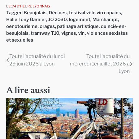
LE 1/4 D'HEURE LYONNAIS
Tagged
Beaujolais
,
Décines
,
festival vélo vin copains
,
Halle Tony Garnier
,
JO 2030
,
logement
,
Marchampt
,
oenotourisme
,
orages
,
patinage artistique
,
quincié-en-
beaujolais
,
tramway T10
,
vignes
,
vin
,
violences sexistes
et sexuelles
Toute l’actualité du lundi
Toute l’actualité du
Navigation
29 juin 2026 à Lyon
mercredi 1er juillet 2026 à
de
Lyon
l’article
A lire aussi