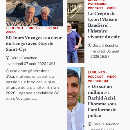
PATRIMOINE
PODCAST
VIDÉO
Le Crépin de
Lyon (Maison
Baudière) :
LE FIL INFO
PODCAST
SCIENCE
l’histoire
VIDÉO
vivante du cuir
80 Jours Voyages : au cœur
du Lengai avec Guy de
Gérald Bouchon
Saint-Cyr
mercredi 05 août
2026 16:57
Gérald Bouchon
vendredi 07 août 2026 10:11
Quand deux générations
LE FIL INFO
d'explorateurs unissent leur
PODCAST
VIDÉO
VIE PUBLIQUE
passion sur le volcan le plus
« Un sur un
étrange de la planète... En juin
million » :
2026, l'agence spécialisée 80
Rachid Azizi,
Jours Voyages a…
l’homme sous
l’uniforme de
police
Gérald Bouchon
mardi 04 août