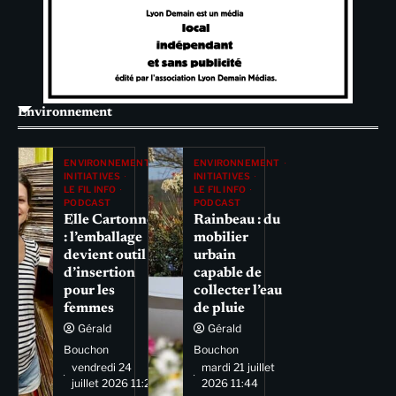
Environnement
ENVIRONNEMENT
ENVIRONNEMENT
INITIATIVES
INITIATIVES
LE FIL INFO
LE FIL INFO
PODCAST
PODCAST
Elle Cartonne
Rainbeau : du
: l’emballage
mobilier
devient outil
urbain
d’insertion
capable de
pour les
collecter l’eau
femmes
de pluie
Gérald
Gérald
Bouchon
Bouchon
vendredi 24
mardi 21 juillet
juillet 2026 11:29
2026 11:44