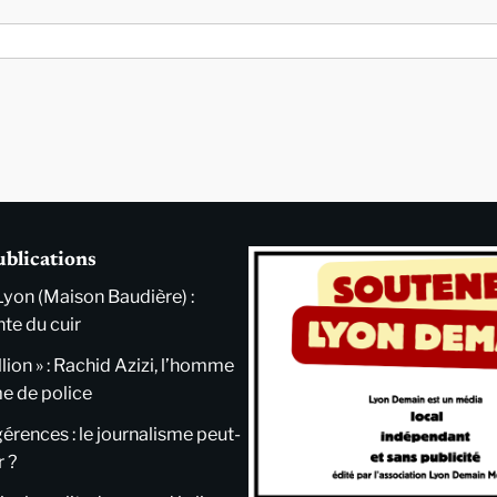
ublications
Lyon (Maison Baudière) :
nte du cuir
llion » : Rachid Azizi, l’homme
me de police
ngérences : le journalisme peut-
r ?