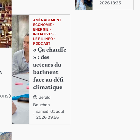
2026 13:25
AMÉNAGEMENT
ECONOMIE
ENERGIE
INITIATIVES
LE FIL INFO
PODCAST
« Ça chauffe
» : des
acteurs du
e
,
batiment
face au défi
climatique
ions
Gérald
Bouchon
samedi 01 août
2026 09:56