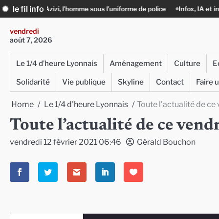
Skip
le fil info
l’homme sous l’uniforme de police
Infox, IA et ingérences : le journalis
to
content
vendredi
août 7, 2026
Le 1/4 d’heure Lyonnais
Aménagement
Culture
E
Solidarité
Vie publique
Skyline
Contact
Faire 
Home
Le 1/4 d'heure Lyonnais
Toute l’actualité de ce
Toute l’actualité de ce vend
vendredi 12 février 2021 06:46
Gérald Bouchon