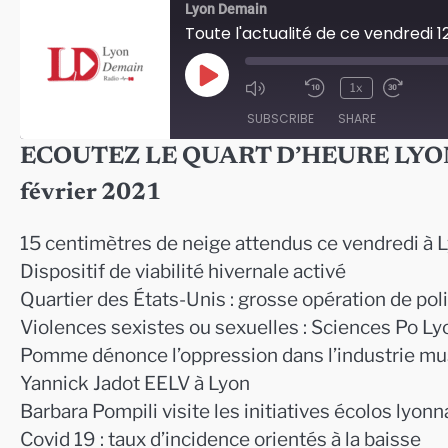
Lyon Demain
Toute l'actualité de ce vendredi 12
Play
1x
Episode
SUBSCRIBE
SHARE
ECOUTEZ LE QUART D’HEURE LYONNAIS
SHARE
février 2021
RSS FEED
LINK
15 centimètres de neige attendus ce vendredi à 
EMBED
Dispositif de viabilité hivernale activé
Quartier des États-Unis : grosse opération de pol
Violences sexistes ou sexuelles : Sciences Po L
Pomme dénonce l’oppression dans l’industrie mu
Yannick Jadot EELV à Lyon
Barbara Pompili visite les initiatives écolos lyon
Covid 19 : taux d’incidence orientés à la baisse