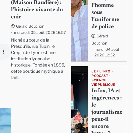
(Maison Baudière) :
l’homme
l’histoire vivante du
sous
cuir
l’uniforme
de police
Gérald Bouchon
mercredi 05 août 2026 16:57
Gérald
Niché au cœur de la
Bouchon
Presqu'île, rue Tupin, le
mardi 04 août
Crépin de Lyon est une
2026 12:32
institution lyonnaise
historique. Fondée en 1895,
cette boutique mythique a
LE FIL INFO
PODCAST
failli…
SCIENCE
VIE PUBLIQUE
Infox, IA et
ingérences :
le
journalisme
peut-il
encore