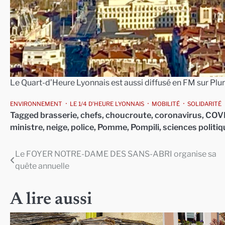
Le Quart-d’Heure Lyonnais est aussi diffusé en FM sur Plur
ENVIRONNEMENT
LE 1/4 D'HEURE LYONNAIS
MOBILITÉ
SOLIDARITÉ
Tagged
brasserie
,
chefs
,
choucroute
,
coronavirus
,
COVI
ministre
,
neige
,
police
,
Pomme
,
Pompili
,
sciences politi
Le FOYER NOTRE-DAME DES SANS-ABRI organise sa
Navigation
quête annuelle
de
l’article
A lire aussi