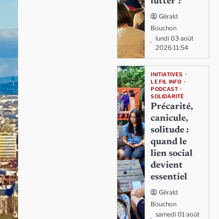
lutter ?
Gérald
Bouchon
lundi 03 août
2026 11:54
INITIATIVES
LE FIL INFO
PODCAST
SOLIDARITÉ
Précarité,
canicule,
solitude :
quand le
lien social
devient
essentiel
Gérald
Bouchon
samedi 01 août