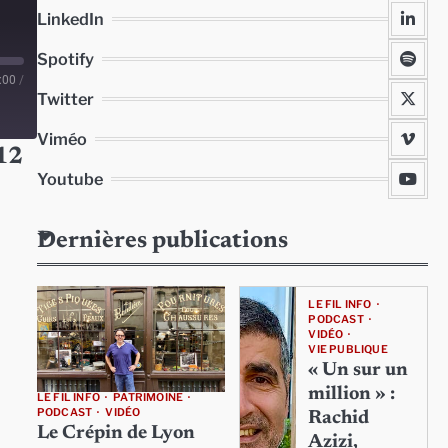
LinkedIn
Spotify
:00
/
Twitter
Viméo
12
Youtube
Dernières publications
LE FIL INFO
PODCAST
VIDÉO
VIE PUBLIQUE
« Un sur un
million » :
LE FIL INFO
PATRIMOINE
PODCAST
VIDÉO
Rachid
Le Crépin de Lyon
Azizi,