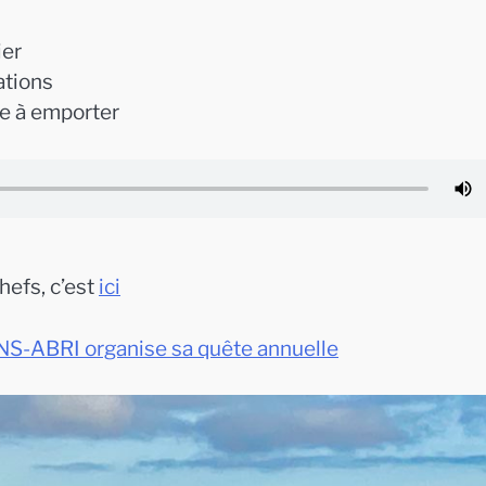
ier
ations
te à emporter
hefs, c’est
ici
ABRI organise sa quête annuelle