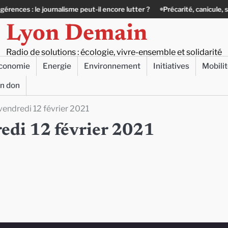
me peut-il encore lutter ?
Précarité, canicule, solitude : quand le lien 
Lyon Demain
Radio de solutions : écologie, vivre-ensemble et solidarité
conomie
Energie
Environnement
Initiatives
Mobili
un don
 vendredi 12 février 2021
redi 12 février 2021