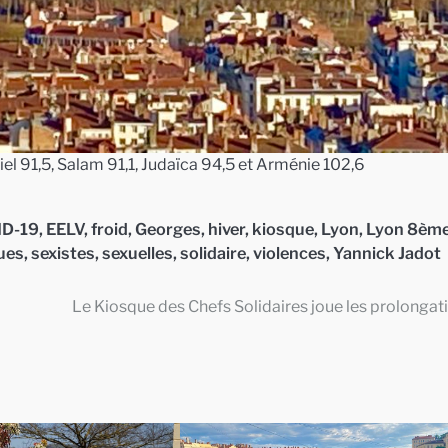
iel 91,5, Salam 91,1, Judaïca 94,5 et Arménie 102,6
D-19
,
EELV
,
froid
,
Georges
,
hiver
,
kiosque
,
Lyon
,
Lyon 8èm
ques
,
sexistes
,
sexuelles
,
solidaire
,
violences
,
Yannick Jadot
Le Kiosque des Chefs Solidaires joue les prolongat