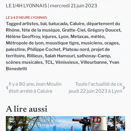
LE 1/4H LYONNAIS | mercredi 21 juin 2023
LE 1/4 D'HEURE LYONNAIS
Tagged
artistes
,
bal
,
batucada
,
Caluire
,
département du
Rhône
,
fête de la musique
,
Gratte-Ciel
,
Grégory Doucet
,
Hélène Geoffroy
,
injures
,
Lyon
,
Metaxas
,
météo
,
Métropole de lyon
,
moustique tigre
,
musiciens
,
orages
,
palestine
,
Philippe Cochet
,
Plateau nord
,
projet de
territoire
,
Rillieux
,
Salah Hamouri
,
sathonay-Camp
,
scènes musicales
,
TCL
,
Vénissieux
,
Villeurbanne
,
Yvan
Benedetti
Il y a 80 ans, Jean Moulin
Toute l’actualité de ce
Navigation
était arrêté à Caluire
jeudi 22 juin 2023 à Lyon
de
l’article
A lire aussi