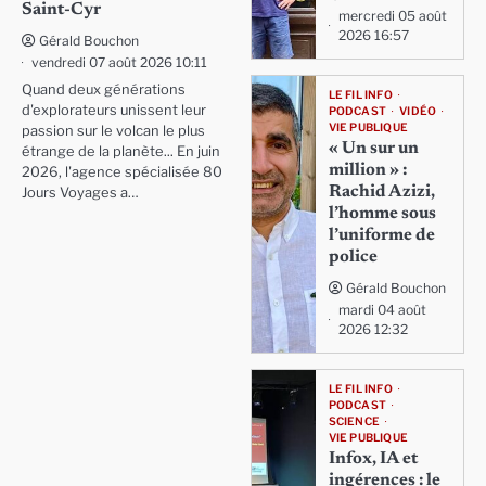
Saint-Cyr
mercredi 05 août
2026 16:57
Gérald Bouchon
vendredi 07 août 2026 10:11
Quand deux générations
LE FIL INFO
d'explorateurs unissent leur
PODCAST
VIDÉO
VIE PUBLIQUE
passion sur le volcan le plus
« Un sur un
étrange de la planète... En juin
million » :
2026, l'agence spécialisée 80
Rachid Azizi,
Jours Voyages a…
l’homme sous
l’uniforme de
police
Gérald Bouchon
mardi 04 août
2026 12:32
LE FIL INFO
PODCAST
SCIENCE
VIE PUBLIQUE
Infox, IA et
ingérences : le