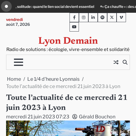
Skip
ntiel
« Ça chauffe » : des acteurs du batiment face au défi climatique
80 
to
Facebook
Instagram
LinkedIn
Spotify
Twitter
Viméo
content
vendredi
août 7, 2026
Youtube
Lyon Demain
Radio de solutions : écologie, vivre-ensemble et solidarité
Home
Le 1/4 d'heure Lyonnais
Toute l’actualité de ce mercredi 21 juin 2023 à Lyon
Toute l’actualité de ce mercredi 21
juin 2023 à Lyon
mercredi 21 juin 2023 07:23
Gérald Bouchon