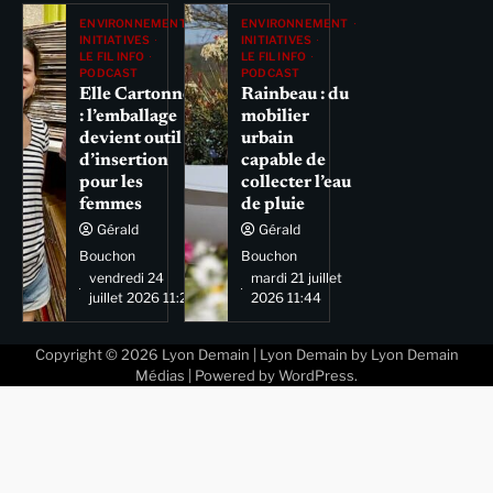
ENVIRONNEMENT
ENVIRONNEMENT
INITIATIVES
INITIATIVES
LE FIL INFO
LE FIL INFO
PODCAST
PODCAST
Elle Cartonne
Rainbeau : du
: l’emballage
mobilier
devient outil
urbain
d’insertion
capable de
pour les
collecter l’eau
femmes
de pluie
Gérald
Gérald
Bouchon
Bouchon
vendredi 24
mardi 21 juillet
juillet 2026 11:29
2026 11:44
Copyright © 2026
Lyon Demain
| Lyon Demain by
Lyon Demain
Médias
| Powered by
WordPress
.