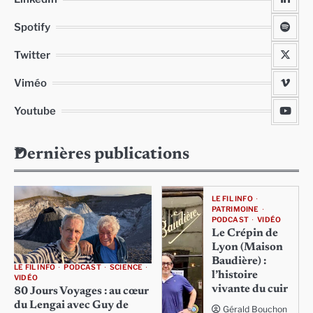
Spotify
Twitter
Viméo
Youtube
Dernières publications
LE FIL INFO
PATRIMOINE
PODCAST
VIDÉO
Le Crépin de
Lyon (Maison
Baudière) :
LE FIL INFO
PODCAST
SCIENCE
l’histoire
VIDÉO
vivante du cuir
80 Jours Voyages : au cœur
du Lengai avec Guy de
Gérald Bouchon