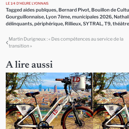
LE 1/4 D'HEURE LYONNAIS
Tagged
aides publques
,
Bernard Pivot
,
Bouillon de Cult
Gourguillonnaise
,
Lyon 7ème
,
municipales 2026
,
Nathali
délinquants
,
périphérique
,
Rillieux
,
SYTRAL
,
T9
,
théâtr
Martin Durigneux : « Des compétences au service de la
Navigation
transition »
de
l’article
A lire aussi