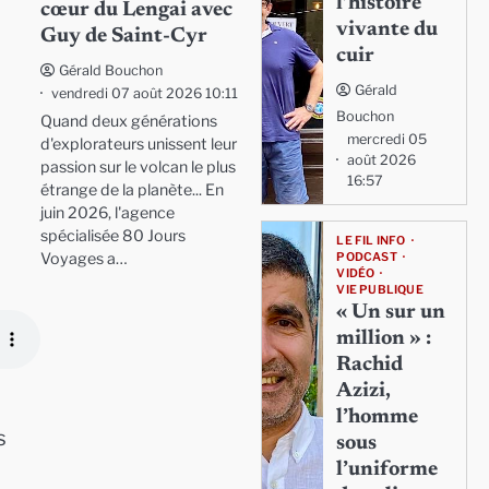
l’histoire
cœur du Lengai avec
vivante du
Guy de Saint-Cyr
cuir
Gérald Bouchon
Gérald
vendredi 07 août 2026 10:11
Bouchon
Quand deux générations
mercredi 05
d'explorateurs unissent leur
août 2026
passion sur le volcan le plus
16:57
étrange de la planète... En
juin 2026, l'agence
spécialisée 80 Jours
LE FIL INFO
Voyages a…
PODCAST
VIDÉO
VIE PUBLIQUE
« Un sur un
million » :
Rachid
Azizi,
l’homme
s
sous
l’uniforme