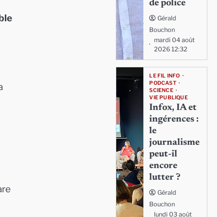
de police
ble
Gérald
Bouchon
mardi 04 août
2026 12:32
LE FIL INFO
PODCAST
a
SCIENCE
VIE PUBLIQUE
Infox, IA et
ingérences :
le
journalisme
peut-il
encore
lutter ?
are
Gérald
Bouchon
lundi 03 août