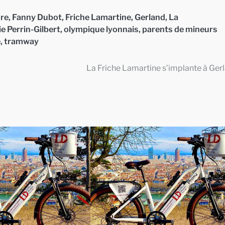
ure
,
Fanny Dubot
,
Friche Lamartine
,
Gerland
,
La
e Perrin-Gilbert
,
olympique lyonnais
,
parents de mineurs
e
,
tramway
La Friche Lamartine s’implante à Ger