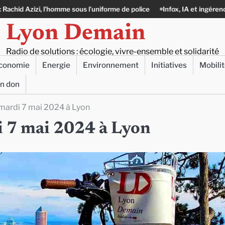
sous l’uniforme de police
Infox, IA et ingérences : le journalisme peut-
Lyon Demain
Radio de solutions : écologie, vivre-ensemble et solidarité
conomie
Energie
Environnement
Initiatives
Mobili
un don
e mardi 7 mai 2024 à Lyon
di 7 mai 2024 à Lyon