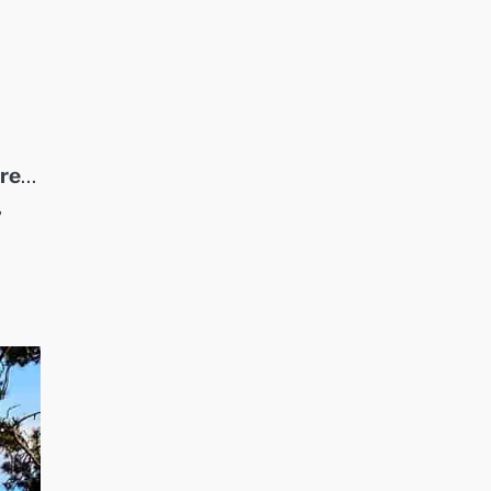
re
…
,