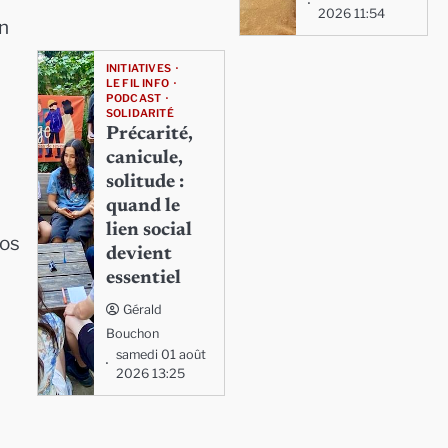
2026 11:54
n
INITIATIVES
LE FIL INFO
PODCAST
SOLIDARITÉ
Précarité,
canicule,
solitude :
quand le
lien social
nos
devient
essentiel
Gérald
Bouchon
samedi 01 août
2026 13:25