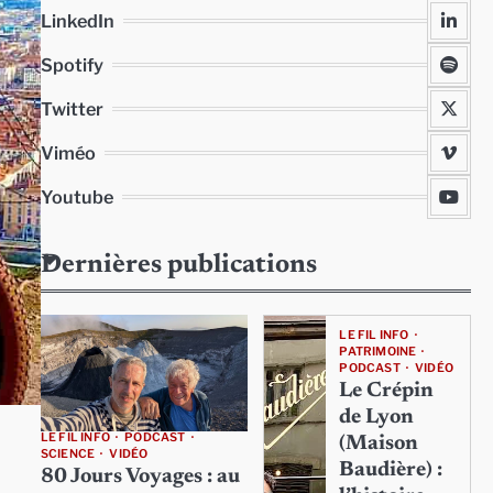
LinkedIn
Spotify
Twitter
Viméo
Youtube
Dernières publications
LE FIL INFO
PATRIMOINE
PODCAST
VIDÉO
Le Crépin
de Lyon
LE FIL INFO
PODCAST
(Maison
SCIENCE
VIDÉO
Baudière) :
80 Jours Voyages : au