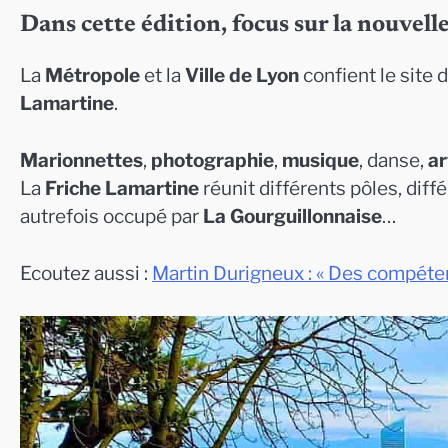
Dans cette édition, focus sur la nouvel
La
Métropole
et la
Ville de Lyon
confient le site 
Lamartine
.
Marionnettes
,
photographie
,
musique
, danse,
ar
La
Friche Lamartine
réunit différents pôles, dif
autrefois occupé par
La Gourguillonnaise
…
Ecoutez aussi :
Martin Durigneux : « Des compétenc