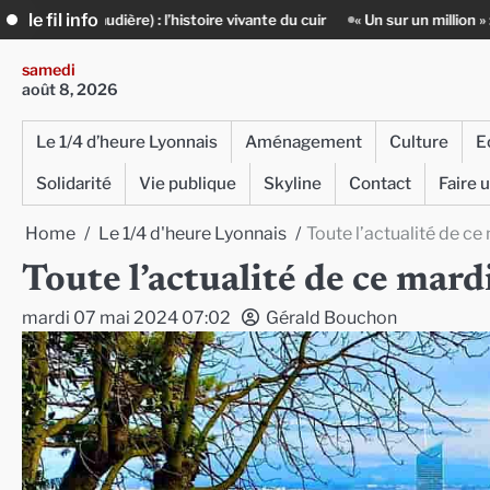
Skip
le fil info
’histoire vivante du cuir
« Un sur un million » : Rachid Azizi, l’homme 
to
content
samedi
août 8, 2026
Le 1/4 d’heure Lyonnais
Aménagement
Culture
E
Solidarité
Vie publique
Skyline
Contact
Faire 
Home
Le 1/4 d'heure Lyonnais
Toute l’actualité de c
Toute l’actualité de ce mar
mardi 07 mai 2024 07:02
Gérald Bouchon