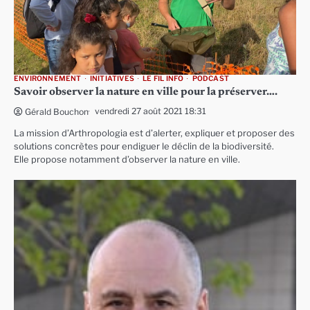
ENVIRONNEMENT
INITIATIVES
LE FIL INFO
PODCAST
Savoir observer la nature en ville pour la préserver….
vendredi 27 août 2021 18:31
Gérald Bouchon
La mission d’Arthropologia est d’alerter, expliquer et proposer des
solutions concrètes pour endiguer le déclin de la biodiversité.
Elle propose notamment d’observer la nature en ville.