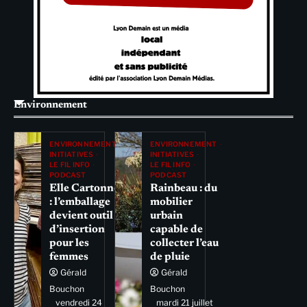
Environnement
ENVIRONNEMENT
ENVIRONNEMENT
INITIATIVES
INITIATIVES
LE FIL INFO
LE FIL INFO
PODCAST
PODCAST
Elle Cartonne
Rainbeau : du
: l’emballage
mobilier
devient outil
urbain
d’insertion
capable de
pour les
collecter l’eau
femmes
de pluie
Gérald
Gérald
Bouchon
Bouchon
vendredi 24
mardi 21 juillet