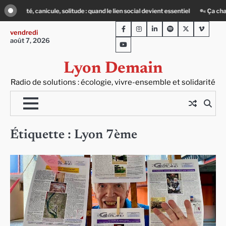
Skip
a chauffe » : des acteurs du batiment face au défi climatique
80 Jours Voyage
to
Facebook
Instagram
LinkedIn
Spotify
Twitter
Viméo
content
vendredi
août 7, 2026
Youtube
Lyon Demain
Radio de solutions : écologie, vivre-ensemble et solidarité
Étiquette :
Lyon 7ème