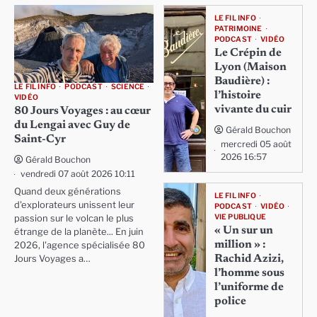
LE FIL INFO
PATRIMOINE
PODCAST
VIDÉO
Le Crépin de
Lyon (Maison
Baudière) :
LE FIL INFO
PODCAST
SCIENCE
l’histoire
VIDÉO
vivante du cuir
80 Jours Voyages : au cœur
du Lengai avec Guy de
Gérald Bouchon
Saint-Cyr
mercredi 05 août
2026 16:57
Gérald Bouchon
vendredi 07 août 2026 10:11
Quand deux générations
LE FIL INFO
d'explorateurs unissent leur
PODCAST
VIDÉO
VIE PUBLIQUE
passion sur le volcan le plus
« Un sur un
étrange de la planète... En juin
million » :
2026, l'agence spécialisée 80
Rachid Azizi,
Jours Voyages a…
l’homme sous
l’uniforme de
police