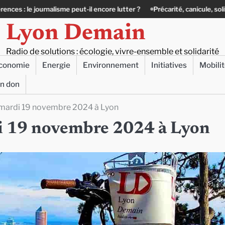
 peut-il encore lutter ?
Précarité, canicule, solitude : quand le lien so
Lyon Demain
Radio de solutions : écologie, vivre-ensemble et solidarité
conomie
Energie
Environnement
Initiatives
Mobili
un don
e mardi 19 novembre 2024 à Lyon
rdi 19 novembre 2024 à Lyon