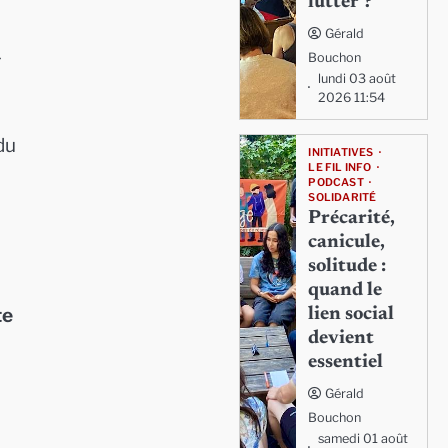
lutter ?
Gérald
r
Bouchon
lundi 03 août
2026 11:54
du
INITIATIVES
LE FIL INFO
PODCAST
SOLIDARITÉ
Précarité,
canicule,
solitude :
quand le
te
lien social
devient
essentiel
Gérald
Bouchon
samedi 01 août