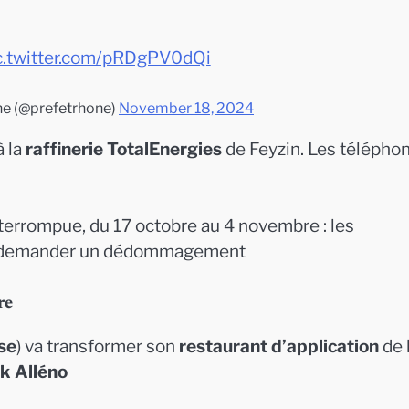
c.twitter.com/pRDgPV0dQi
ne (@prefetrhone)
November 18, 2024
à la
raffinerie TotalEnergies
de Feyzin. Les télépho
terrompue, du 17 octobre au 4 novembre : les
our demander un dédommagement
re
se
) va transformer son
restaurant d’application
de 
k Alléno