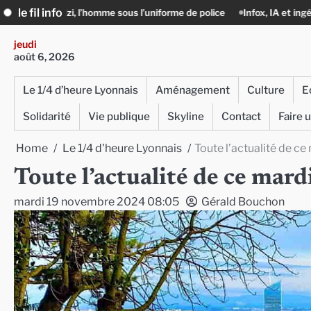
Skip
le fil info
’homme sous l’uniforme de police
Infox, IA et ingérences : le journalisme
to
content
jeudi
août 6, 2026
Le 1/4 d’heure Lyonnais
Aménagement
Culture
E
Solidarité
Vie publique
Skyline
Contact
Faire 
Home
Le 1/4 d'heure Lyonnais
Toute l’actualité de c
Toute l’actualité de ce ma
mardi 19 novembre 2024 08:05
Gérald Bouchon