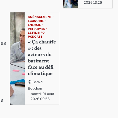
2026 13:25
AMÉNAGEMENT
ECONOMIE
ENERGIE
INITIATIVES
LE FIL INFO
PODCAST
« Ça chauffe
nes
» : des
acteurs du
batiment
face au défi
climatique
Gérald
Bouchon
samedi 01 août
la
2026 09:56