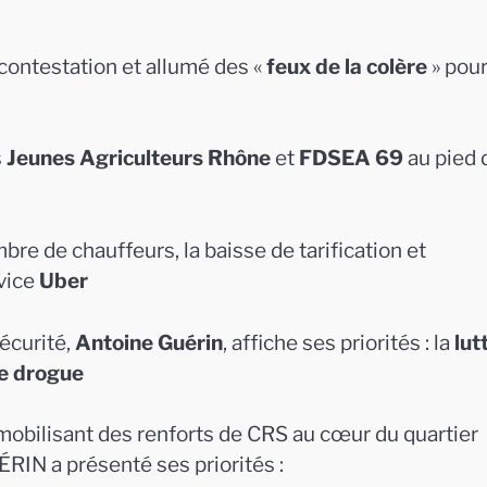
ontestation et allumé des «
feux de la colère
» pou
s
Jeunes Agriculteurs Rhône
et
FDSEA 69
au pied 
re de chauffeurs, la baisse de tarification et
rvice
Uber
écurité,
Antoine Guérin
, affiche ses priorités : la
lut
de drogue
obilisant des renforts de CRS au cœur du quartier
ÉRIN a présenté ses priorités :