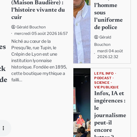
(Maison Baudière) :
l’homme
l’histoire vivante du
sous
cuir
l’uniforme
de police
Gérald Bouchon
mercredi 05 août 2026 16:57
Gérald
Niché au cœur de la
Bouchon
es
Presqu'île, rue Tupin, le
mardi 04 août
Crépin de Lyon est une
2026 12:32
e
institution lyonnaise
historique. Fondée en 1895,
ck
cette boutique mythique a
LE FIL INFO
PODCAST
 de
failli…
SCIENCE
VIE PUBLIQUE
Infox, IA et
ingérences :
le
journalisme
peut-il
encore