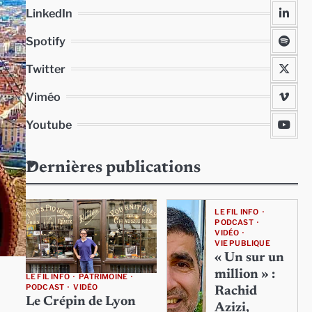
LinkedIn
Spotify
Twitter
Viméo
Youtube
Dernières publications
LE FIL INFO
PODCAST
VIDÉO
VIE PUBLIQUE
« Un sur un
million » :
LE FIL INFO
PATRIMOINE
PODCAST
VIDÉO
Rachid
Le Crépin de Lyon
Azizi,