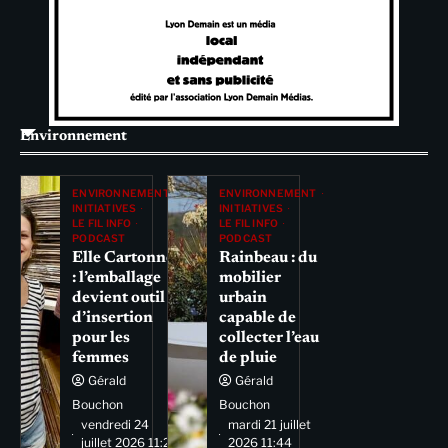
Environnement
ENVIRONNEMENT
ENVIRONNEMENT
INITIATIVES
INITIATIVES
LE FIL INFO
LE FIL INFO
PODCAST
PODCAST
Elle Cartonne
Rainbeau : du
: l’emballage
mobilier
devient outil
urbain
d’insertion
capable de
pour les
collecter l’eau
femmes
de pluie
Gérald
Gérald
Bouchon
Bouchon
vendredi 24
mardi 21 juillet
juillet 2026 11:29
2026 11:44