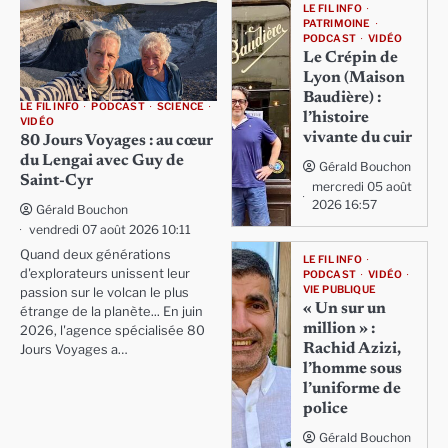
LE FIL INFO
PATRIMOINE
PODCAST
VIDÉO
Le Crépin de
Lyon (Maison
Baudière) :
LE FIL INFO
PODCAST
SCIENCE
l’histoire
VIDÉO
vivante du cuir
80 Jours Voyages : au cœur
du Lengai avec Guy de
Gérald Bouchon
Saint-Cyr
mercredi 05 août
2026 16:57
Gérald Bouchon
vendredi 07 août 2026 10:11
Quand deux générations
LE FIL INFO
d'explorateurs unissent leur
PODCAST
VIDÉO
VIE PUBLIQUE
passion sur le volcan le plus
« Un sur un
étrange de la planète... En juin
million » :
2026, l'agence spécialisée 80
Rachid Azizi,
Jours Voyages a…
l’homme sous
l’uniforme de
police
Gérald Bouchon