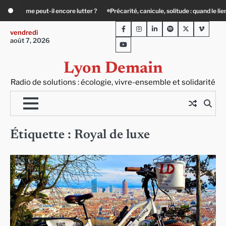
Skip
Précarité, canicule, solitude : quand le lien social devient essentiel
« Ça c
to
Facebook
Instagram
LinkedIn
Spotify
Twitter
Viméo
content
vendredi
août 7, 2026
Youtube
Lyon Demain
Radio de solutions : écologie, vivre-ensemble et solidarité
Étiquette :
Royal de luxe