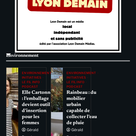
Environnement
ENVIRONNEMENT
ENVIRONNEMENT
INITIATIVES
INITIATIVES
LE FIL INFO
LE FIL INFO
PODCAST
PODCAST
Elle Cartonne
Rainbeau : du
: l’emballage
mobilier
devient outil
urbain
d’insertion
capable de
pour les
collecter l’eau
femmes
de pluie
Gérald
Gérald