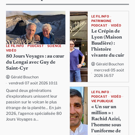
LE FIL INFO
PATRIMOINE
PODCAST
VIDÉO
Le Crépin de
Lyon (Maison
Baudière) :
LE FIL INFO
PODCAST
SCIENCE
l’histoire
VIDÉO
vivante du cuir
80 Jours Voyages : au cœur
du Lengai avec Guy de
Gérald Bouchon
Saint-Cyr
mercredi 05 août
2026 16:57
Gérald Bouchon
vendredi 07 août 2026 10:11
Quand deux générations
LE FIL INFO
d'explorateurs unissent leur
PODCAST
VIDÉO
VIE PUBLIQUE
passion sur le volcan le plus
« Un sur un
étrange de la planète... En juin
million » :
2026, l'agence spécialisée 80
Rachid Azizi,
Jours Voyages a…
l’homme sous
l’uniforme de