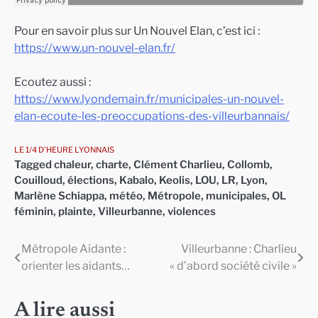
Pour en savoir plus sur Un Nouvel Elan, c’est ici :
https://www.un-nouvel-elan.fr/
Ecoutez aussi :
https://www.lyondemain.fr/municipales-un-nouvel-
elan-ecoute-les-preoccupations-des-villeurbannais/
LE 1/4 D'HEURE LYONNAIS
Tagged
chaleur
,
charte
,
Clément Charlieu
,
Collomb
,
Couilloud
,
élections
,
Kabalo
,
Keolis
,
LOU
,
LR
,
Lyon
,
Marlène Schiappa
,
météo
,
Métropole
,
municipales
,
OL
féminin
,
plainte
,
Villeurbanne
,
violences
Métropole Aidante :
Villeurbanne : Charlieu
Navigation
orienter les aidants…
« d’abord société civile »
de
l’article
A lire aussi