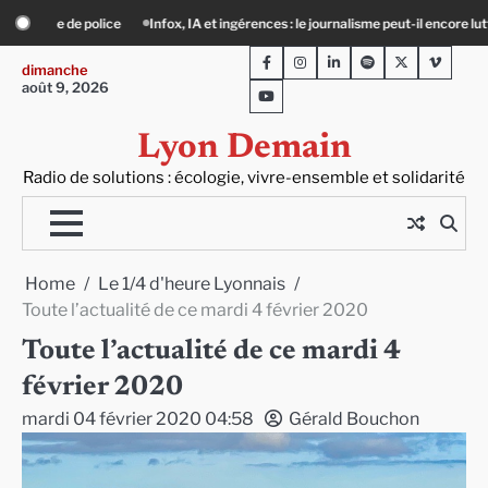
Skip
gérences : le journalisme peut-il encore lutter ?
Précarité, canicule, solitude : 
to
Facebook
Instagram
LinkedIn
Spotify
Twitter
Viméo
content
dimanche
août 9, 2026
Youtube
Lyon Demain
Radio de solutions : écologie, vivre-ensemble et solidarité
Home
Le 1/4 d'heure Lyonnais
Toute l’actualité de ce mardi 4 février 2020
Toute l’actualité de ce mardi 4
février 2020
mardi 04 février 2020 04:58
Gérald Bouchon