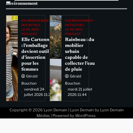
Environnement
ENVIRONNEMENT
ENVIRONNEMENT
INITIATIVES
INITIATIVES
LE FIL INFO
LE FIL INFO
PODCAST
PODCAST
Elle Cartonne
Rainbeau : du
: l’emballage
mobilier
devient outil
urbain
d’insertion
capable de
pour les
collecter l’eau
femmes
de pluie
Gérald
Gérald
Bouchon
Bouchon
vendredi 24
mardi 21 juillet
juillet 2026 11:29
2026 11:44
Copyright © 2026
Lyon Demain
| Lyon Demain by
Lyon Demain
Médias
| Powered by
WordPress
.