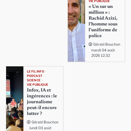
VIE PUBLIQUE
« Un sur un
million » :
Rachid Azizi,
l’homme sous
l’uniforme de
police
Gérald Bouchon
mardi 04 août
2026 12:32
LE FIL INFO
PODCAST
SCIENCE
VIE PUBLIQUE
Infox, IA et
ingérences : le
journalisme
peut-il encore
lutter ?
Gérald Bouchon
lundi 03 août