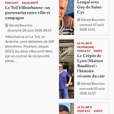
Lengai avec
PODCAST
SOLIDARITÉ
Guy de Saint-
Le Teil Villeurbanne : un
Cyr
partenariat entre ville et
campagne
Gérald Bouchon
vendredi 07 août
Gérald Bouchon
2026 10:11
dimanche 09 août 2026 08:15
Villeurbanne et Le Teil, en
Ardèche, sont distantes de 150
LE FIL INFO
kilomètres. Pourtant, depuis
PATRIMOINE
PODCAST
VIDÉO
2023, les deux villes sont liées
Le Crépin de
par un contrat de réciprocité,
Lyon (Maison
piloté…
Baudière) :
l’histoire
vivante du cuir
Gérald Bouchon
mercredi 05 août
2026 16:57
LE FIL INFO
PODCAST
VIDÉO