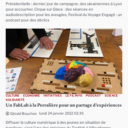
Présidentielle : dernier jour de campagne, des ukrainiennes à Lyon
pour accoucher, Cirque sur Glace : des séances en
audiodescription pour les aveugles, Festival du Voyage Engagé : un
podcast pour des déclics
CULTURE
ECONOMIE
INITIATIVES
LE FIL INFO
PODCAST
SCIENCE
SOLIDARITÉ
Un FabLab à la Perralière pour un partage d’expériences
lundi 24 janvier 2022 02:35
Gérald Bouchon
Diffuser la culture numérique à des jeunes en situation de
handicap : c’est l’une des missions du Tactilab à Villeurbanne.