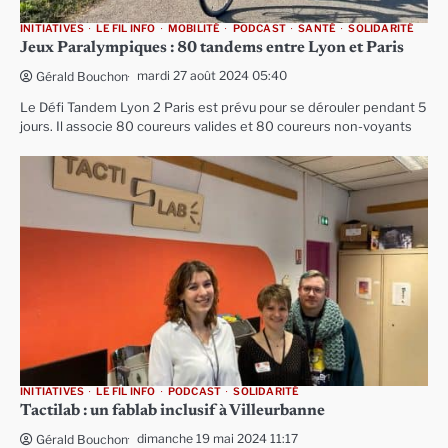
INITIATIVES
LE FIL INFO
MOBILITÉ
PODCAST
SANTÉ
SOLIDARITÉ
Jeux Paralympiques : 80 tandems entre Lyon et Paris
mardi 27 août 2024 05:40
Gérald Bouchon
Le Défi Tandem Lyon 2 Paris est prévu pour se dérouler pendant 5
jours. Il associe 80 coureurs valides et 80 coureurs non-voyants
INITIATIVES
LE FIL INFO
PODCAST
SOLIDARITÉ
Tactilab : un fablab inclusif à Villeurbanne
dimanche 19 mai 2024 11:17
Gérald Bouchon