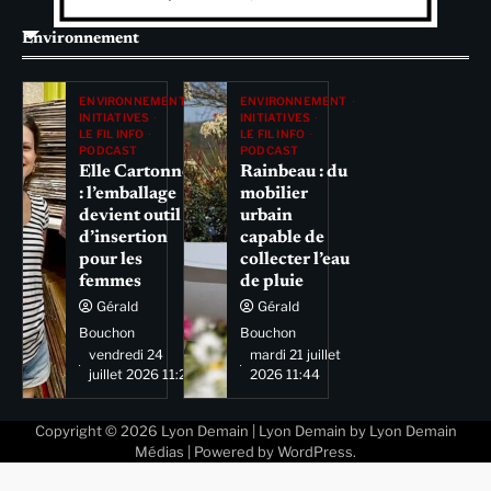
Environnement
ENVIRONNEMENT
ENVIRONNEMENT
INITIATIVES
INITIATIVES
LE FIL INFO
LE FIL INFO
PODCAST
PODCAST
Elle Cartonne
Rainbeau : du
: l’emballage
mobilier
devient outil
urbain
d’insertion
capable de
pour les
collecter l’eau
femmes
de pluie
Gérald
Gérald
Bouchon
Bouchon
vendredi 24
mardi 21 juillet
juillet 2026 11:29
2026 11:44
Copyright © 2026
Lyon Demain
| Lyon Demain by
Lyon Demain
Médias
| Powered by
WordPress
.