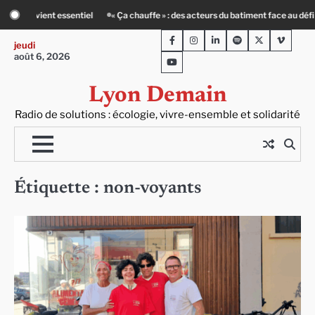
Skip
 face au défi climatique
Entourage : un petit-déj contre l’isolement
Le Cr
to
Facebook
Instagram
LinkedIn
Spotify
Twitter
Viméo
content
jeudi
août 6, 2026
Youtube
Lyon Demain
Radio de solutions : écologie, vivre-ensemble et solidarité
Étiquette :
non-voyants