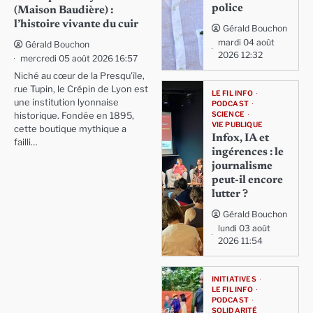
police
(Maison Baudière) :
l’histoire vivante du cuir
Gérald Bouchon
mardi 04 août
Gérald Bouchon
2026 12:32
mercredi 05 août 2026 16:57
Niché au cœur de la Presqu'île,
rue Tupin, le Crépin de Lyon est
LE FIL INFO
une institution lyonnaise
PODCAST
SCIENCE
historique. Fondée en 1895,
VIE PUBLIQUE
cette boutique mythique a
Infox, IA et
failli…
ingérences : le
journalisme
peut-il encore
lutter ?
Gérald Bouchon
lundi 03 août
2026 11:54
INITIATIVES
LE FIL INFO
PODCAST
SOLIDARITÉ