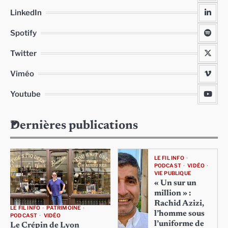
LinkedIn
Spotify
Twitter
Viméo
Youtube
Dernières publications
LE FIL INFO
PODCAST
VIDÉO
VIE PUBLIQUE
« Un sur un
million » :
Rachid Azizi,
LE FIL INFO
PATRIMOINE
l’homme sous
PODCAST
VIDÉO
l’uniforme de
Le Crépin de Lyon