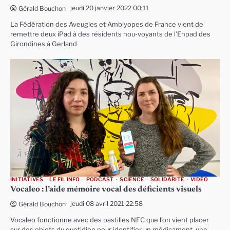
jeudi 20 janvier 2022 00:11
Gérald Bouchon
La Fédération des Aveugles et Amblyopes de France vient de
remettre deux iPad à des résidents nou-voyants de l’Ehpad des
Girondines à Gerland
INITIATIVES
LE FIL INFO
PODCAST
SCIENCE
SOLIDARITÉ
VIDÉO
Vocaleo : l’aide mémoire vocal des déficients visuels
jeudi 08 avril 2021 22:58
Gérald Bouchon
Vocaleo fonctionne avec des pastilles NFC que l’on vient placer
sur des objets du quotidien pour identifier un médicament, une