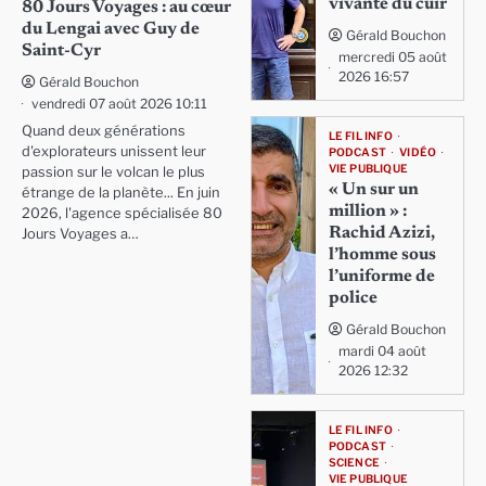
vivante du cuir
80 Jours Voyages : au cœur
du Lengai avec Guy de
Gérald Bouchon
Saint-Cyr
mercredi 05 août
2026 16:57
Gérald Bouchon
vendredi 07 août 2026 10:11
Quand deux générations
LE FIL INFO
d'explorateurs unissent leur
PODCAST
VIDÉO
VIE PUBLIQUE
passion sur le volcan le plus
« Un sur un
étrange de la planète... En juin
million » :
2026, l'agence spécialisée 80
Rachid Azizi,
Jours Voyages a…
l’homme sous
l’uniforme de
police
Gérald Bouchon
mardi 04 août
2026 12:32
LE FIL INFO
PODCAST
SCIENCE
VIE PUBLIQUE