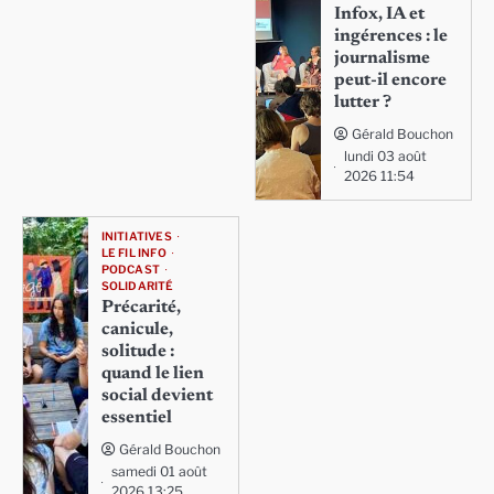
Infox, IA et
ingérences : le
journalisme
peut-il encore
lutter ?
Gérald Bouchon
lundi 03 août
2026 11:54
INITIATIVES
LE FIL INFO
PODCAST
SOLIDARITÉ
Précarité,
canicule,
solitude :
quand le lien
social devient
essentiel
Gérald Bouchon
samedi 01 août
2026 13:25