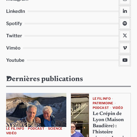
LinkedIn
Spotify
Twitter
Viméo
Youtube
Dernières publications
LE FIL INFO
PATRIMOINE
PODCAST
VIDÉO
Le Crépin de
Lyon (Maison
Baudière) :
LE FIL INFO
PODCAST
SCIENCE
l’histoire
VIDÉO