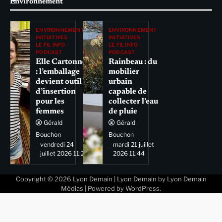
Environnement
ENVIRONNEMENT
ENVIRONNEMENT
INITIATIVES
INITIATIVES
LE FIL INFO
LE FIL INFO
PODCAST
PODCAST
Elle Cartonne
Rainbeau : du
: l’emballage
mobilier
devient outil
urbain
d’insertion
capable de
pour les
collecter l’eau
femmes
de pluie
Gérald
Gérald
Bouchon
Bouchon
vendredi 24
mardi 21 juillet
juillet 2026 11:29
2026 11:44
Copyright © 2026
Lyon Demain
| Lyon Demain by
Lyon Demain
Médias
| Powered by
WordPress
.