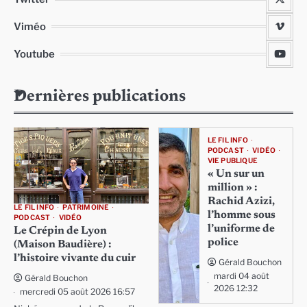
Viméo
Youtube
Dernières publications
LE FIL INFO
PODCAST
VIDÉO
VIE PUBLIQUE
« Un sur un
million » :
Rachid Azizi,
LE FIL INFO
PATRIMOINE
l’homme sous
PODCAST
VIDÉO
l’uniforme de
Le Crépin de Lyon
police
(Maison Baudière) :
l’histoire vivante du cuir
Gérald Bouchon
mardi 04 août
Gérald Bouchon
2026 12:32
mercredi 05 août 2026 16:57