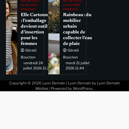
INITIATIVES
INITIATIVES
LE FIL INFO
LE FIL INFO
PODCAST
PODCAST
Elle Cartonne
Rainbeau : du
: l’emballage
mobilier
devient outil
urbain
d’insertion
capable de
pour les
collecter l’eau
femmes
de pluie
Gérald
Gérald
Bouchon
Bouchon
vendredi 24
mardi 21 juillet
juillet 2026 11:29
2026 11:44
Copyright © 2026
Lyon Demain
| Lyon Demain by
Lyon Demain
Médias
| Powered by
WordPress
.