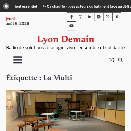
Skip
a chauffe » : des acteurs du batiment face au défi climatique
Entourage : un 
to
Facebook
Instagram
LinkedIn
Spotify
Twitter
Viméo
content
jeudi
août 6, 2026
Youtube
Lyon Demain
Radio de solutions : écologie, vivre-ensemble et solidarité
Étiquette :
La Multi