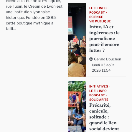
Niché au cœur de la Presqu'île,
rue Tupin, le Crépin de Lyon est
LE FIL INFO
une institution lyonnaise
PODCAST
SCIENCE
historique. Fondée en 1895,
VIE PUBLIQUE
cette boutique mythique a
Infox, IA et
failli…
ingérences : le
journalisme
peut-il encore
lutter ?
Gérald Bouchon
lundi 03 août
2026 11:54
INITIATIVES
LE FIL INFO
PODCAST
SOLIDARITÉ
Précarité,
canicule,
solitude :
quand le lien
social devient