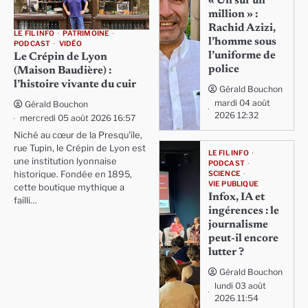
« Un sur un
million » :
Rachid Azizi,
LE FIL INFO
PATRIMOINE
l’homme sous
PODCAST
VIDÉO
l’uniforme de
Le Crépin de Lyon
police
(Maison Baudière) :
l’histoire vivante du cuir
Gérald Bouchon
mardi 04 août
Gérald Bouchon
2026 12:32
mercredi 05 août 2026 16:57
Niché au cœur de la Presqu'île,
rue Tupin, le Crépin de Lyon est
LE FIL INFO
une institution lyonnaise
PODCAST
SCIENCE
historique. Fondée en 1895,
VIE PUBLIQUE
cette boutique mythique a
Infox, IA et
failli…
ingérences : le
journalisme
peut-il encore
lutter ?
Gérald Bouchon
lundi 03 août
2026 11:54