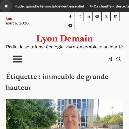
Skip
d le lien social devient essentiel
« Ça chauffe » : des acteurs du batiment fac
to
Facebook
Instagram
LinkedIn
Spotify
Twitter
Viméo
content
jeudi
août 6, 2026
Youtube
Lyon Demain
Radio de solutions : écologie, vivre-ensemble et solidarité
Étiquette :
immeuble de grande
hauteur