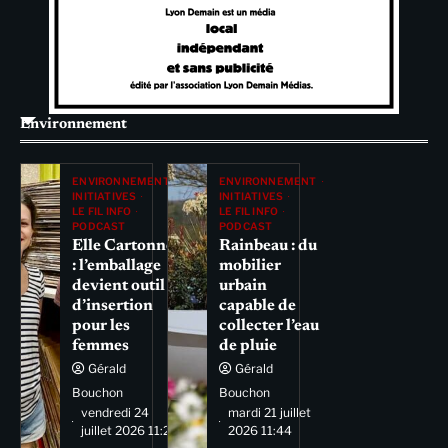
Environnement
ENVIRONNEMENT
ENVIRONNEMENT
INITIATIVES
INITIATIVES
LE FIL INFO
LE FIL INFO
PODCAST
PODCAST
Elle Cartonne
Rainbeau : du
: l’emballage
mobilier
devient outil
urbain
d’insertion
capable de
pour les
collecter l’eau
femmes
de pluie
Gérald
Gérald
Bouchon
Bouchon
vendredi 24
mardi 21 juillet
juillet 2026 11:29
2026 11:44