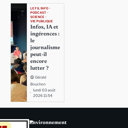
LE FIL INFO
PODCAST
SCIENCE
VIE PUBLIQUE
Infox, IA et
ingérences :
le
journalisme
peut-il
encore
lutter ?
Gérald
Bouchon
lundi 03 août
2026 11:54
Environnement