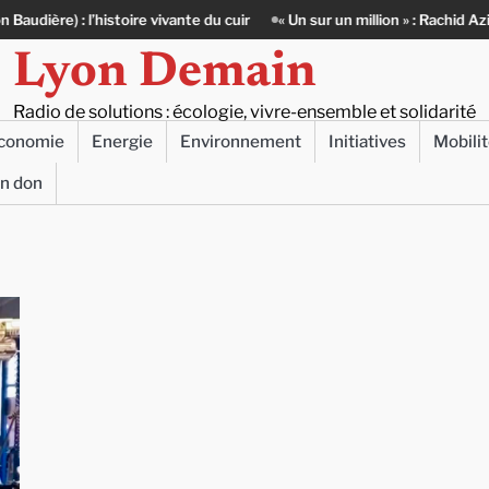
 l’histoire vivante du cuir
« Un sur un million » : Rachid Azizi, l’homm
Lyon Demain
Radio de solutions : écologie, vivre-ensemble et solidarité
conomie
Energie
Environnement
Initiatives
Mobili
un don