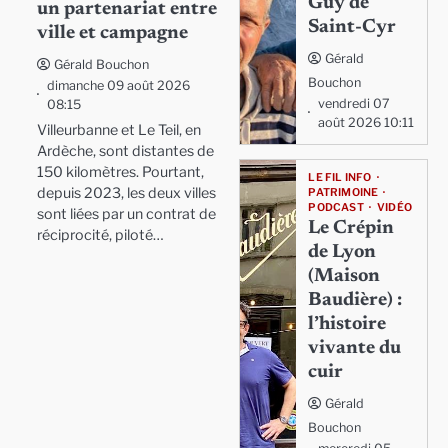
Guy de
un partenariat entre
Saint-Cyr
ville et campagne
Gérald
Gérald Bouchon
Bouchon
dimanche 09 août 2026
vendredi 07
08:15
août 2026 10:11
Villeurbanne et Le Teil, en
Ardèche, sont distantes de
150 kilomètres. Pourtant,
LE FIL INFO
depuis 2023, les deux villes
PATRIMOINE
PODCAST
VIDÉO
sont liées par un contrat de
Le Crépin
réciprocité, piloté…
de Lyon
(Maison
Baudière) :
l’histoire
vivante du
cuir
Gérald
Bouchon