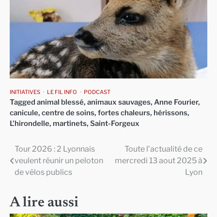
INITIATIVES
LE FIL INFO
PODCAST
Tagged
animal blessé
,
animaux sauvages
,
Anne Fourier
,
canicule
,
centre de soins
,
fortes chaleurs
,
hérissons
,
L'hirondelle
,
martinets
,
Saint-Forgeux
Tour 2026 : 2 Lyonnais
Toute l’actualité de ce
Navigation
veulent réunir un peloton
mercredi 13 aout 2025 à
de
de vélos publics
Lyon
l’article
A lire aussi