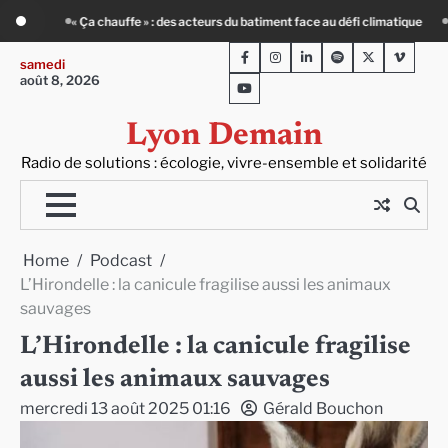
Skip
e au défi climatique
80 Jours Voyages : au cœur du Lengai avec Guy de Saint
to
Facebook
Instagram
LinkedIn
Spotify
Twitter
Viméo
content
samedi
août 8, 2026
Youtube
Lyon Demain
Radio de solutions : écologie, vivre-ensemble et solidarité
Home
Podcast
L’Hirondelle : la canicule fragilise aussi les animaux
sauvages
L’Hirondelle : la canicule fragilise
aussi les animaux sauvages
mercredi 13 août 2025 01:16
Gérald Bouchon