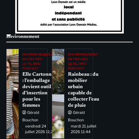
Environnement
ENVIRONNEMENT
ENVIRONNEMENT
INITIATIVES
INITIATIVES
LE FIL INFO
LE FIL INFO
PODCAST
PODCAST
Elle Cartonne
Rainbeau : du
: l’emballage
mobilier
devient outil
urbain
d’insertion
capable de
pour les
collecter l’eau
femmes
de pluie
Gérald
Gérald
Bouchon
Bouchon
vendredi 24
mardi 21 juillet
juillet 2026 11:29
2026 11:44