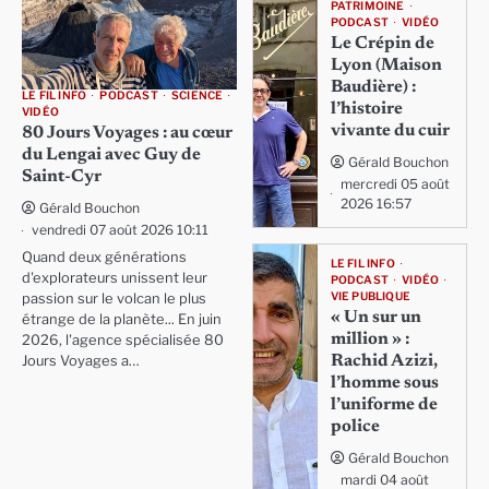
PATRIMOINE
PODCAST
VIDÉO
Le Crépin de
Lyon (Maison
Baudière) :
LE FIL INFO
PODCAST
SCIENCE
l’histoire
VIDÉO
vivante du cuir
80 Jours Voyages : au cœur
du Lengai avec Guy de
Gérald Bouchon
Saint-Cyr
mercredi 05 août
2026 16:57
Gérald Bouchon
vendredi 07 août 2026 10:11
Quand deux générations
LE FIL INFO
d'explorateurs unissent leur
PODCAST
VIDÉO
VIE PUBLIQUE
passion sur le volcan le plus
« Un sur un
étrange de la planète... En juin
million » :
2026, l'agence spécialisée 80
Rachid Azizi,
Jours Voyages a…
l’homme sous
l’uniforme de
police
Gérald Bouchon
mardi 04 août