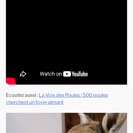
Ecoutez aussi :
La Voix des Poules : 500 poules
cherchent un foyer aimant