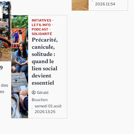
2026 11:54
INITIATIVES
LE FIL INFO
PODCAST
SOLIDARITÉ
Précarité,
canicule,
solitude :
quand le
29
lien social
devient
essentiel
t des
les
Gérald
Bouchon
samedi 01 août
2026 13:25