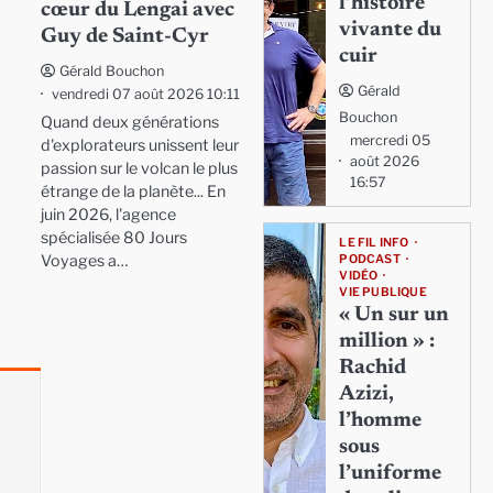
l’histoire
cœur du Lengai avec
vivante du
Guy de Saint-Cyr
cuir
Gérald Bouchon
Gérald
vendredi 07 août 2026 10:11
Bouchon
Quand deux générations
mercredi 05
d'explorateurs unissent leur
août 2026
passion sur le volcan le plus
16:57
étrange de la planète... En
juin 2026, l'agence
spécialisée 80 Jours
LE FIL INFO
Voyages a…
PODCAST
VIDÉO
VIE PUBLIQUE
« Un sur un
million » :
Rachid
Azizi,
l’homme
sous
l’uniforme