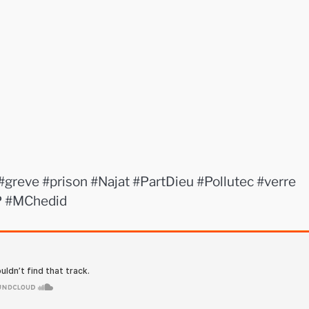
reve #prison #Najat #PartDieu #Pollutec #verre
OP #MChedid