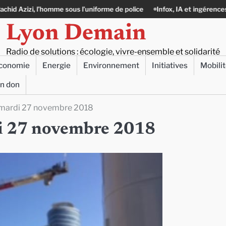
mme sous l’uniforme de police
Infox, IA et ingérences : le journalisme p
Lyon Demain
Radio de solutions : écologie, vivre-ensemble et solidarité
conomie
Energie
Environnement
Initiatives
Mobili
un don
ce mardi 27 novembre 2018
rdi 27 novembre 2018