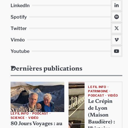
LinkedIn
Spotify
Twitter
Viméo
Youtube
Dernières publications
LE FIL INFO
PATRIMOINE
PODCAST
VIDÉO
Le Crépin
de Lyon
LE FIL INFO
PODCAST
(Maison
SCIENCE
VIDÉO
Baudière) :
80 Jours Voyages : au