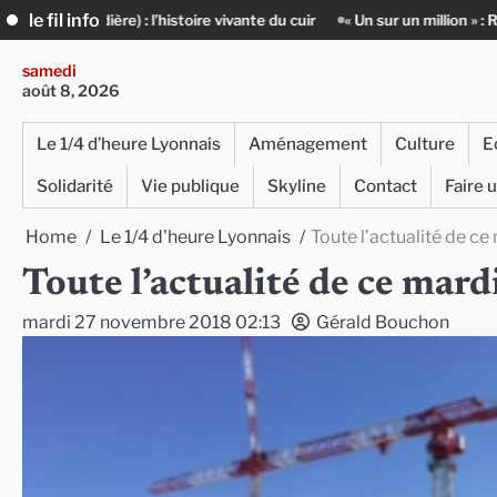
Skip
le fil info
 : l’histoire vivante du cuir
« Un sur un million » : Rachid Azizi, l’ho
to
content
samedi
août 8, 2026
Le 1/4 d’heure Lyonnais
Aménagement
Culture
E
Solidarité
Vie publique
Skyline
Contact
Faire 
Home
Le 1/4 d'heure Lyonnais
Toute l’actualité de 
Toute l’actualité de ce ma
mardi 27 novembre 2018 02:13
Gérald Bouchon