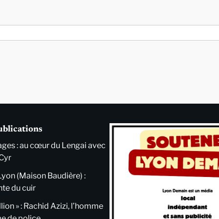
ublications
ges : au cœur du Lengai avec
Cyr
Lyon (Maison Baudière) :
nte du cuir
llion » : Rachid Azizi, l’homme
me de police