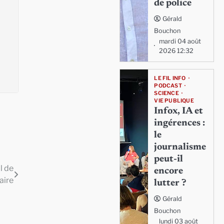
de police
Gérald
Bouchon
mardi 04 août
2026 12:32
LE FIL INFO
PODCAST
SCIENCE
VIE PUBLIQUE
Infox, IA et
ingérences :
le
journalisme
peut-il
l de
encore
aire
lutter ?
Gérald
Bouchon
lundi 03 août