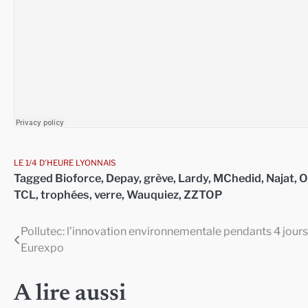
LE 1/4 D'HEURE LYONNAIS
Tagged
Bioforce
,
Depay
,
grève
,
Lardy
,
MChedid
,
Najat
,
O
TCL
,
trophées
,
verre
,
Wauquiez
,
ZZTOP
Pollutec: l’innovation environnementale pendants 4 jours
Navigation
Eurexpo
de
l’article
A lire aussi