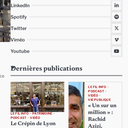
LinkedIn
Spotify
Twitter
Viméo
Youtube
Dernières publications
 ce
LE FIL INFO
PODCAST
VIDÉO
VIE PUBLIQUE
« Un sur un
million » :
LE FIL INFO
PATRIMOINE
PODCAST
VIDÉO
Rachid
Le Crépin de Lyon
Azizi,