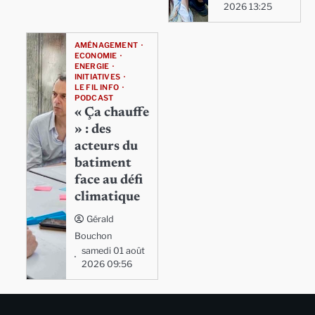
2026 13:25
AMÉNAGEMENT
ECONOMIE
ENERGIE
INITIATIVES
LE FIL INFO
PODCAST
« Ça chauffe
» : des
acteurs du
batiment
face au défi
climatique
Gérald
Bouchon
samedi 01 août
2026 09:56