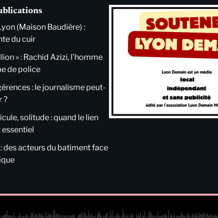
ublications
Lyon (Maison Baudière) :
nte du cuir
llion » : Rachid Azizi, l’homme
me de police
ngérences : le journalisme peut-
r ?
cule, solitude : quand le lien
 essentiel
 : des acteurs du batiment face
tique