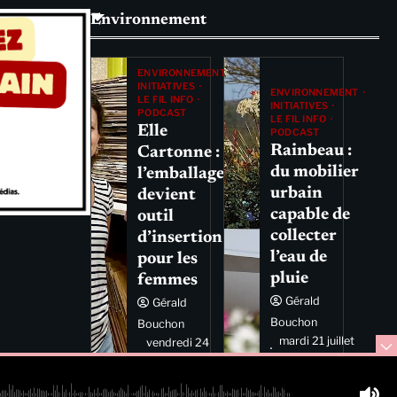
Environnement
ENVIRONNEMENT
INITIATIVES
ENVIRONNEMENT
LE FIL INFO
INITIATIVES
PODCAST
LE FIL INFO
Elle
PODCAST
Rainbeau :
Cartonne :
du mobilier
l’emballage
urbain
devient
capable de
outil
collecter
d’insertion
l’eau de
pour les
pluie
femmes
Gérald
Gérald
Bouchon
Bouchon
mardi 21 juillet
vendredi 24
2026 11:44
juillet 2026
11:29