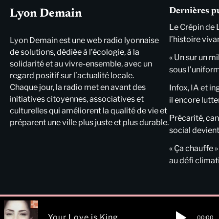
Dernières p
Lyon Demain
Le Crépin de 
l’histoire viva
Lyon Demain est une web radio lyonnaise
de solutions, dédiée à l’écologie, à la
« Un sur un mi
solidarité et au vivre-ensemble, avec un
sous l’unifor
regard positif sur l’actualité locale.
Chaque jour, la radio met en avant des
Infox, IA et i
initiatives citoyennes, associatives et
il encore lutte
culturelles qui améliorent la qualité de vie et
Précarité, cani
préparent une ville plus juste et plus durable.
social devient
« Ça chauffe »
au défi clima
Your Love is King
00:00