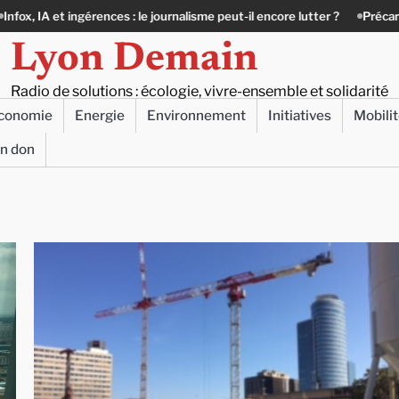
ingérences : le journalisme peut-il encore lutter ?
Précarité, canicule, 
Lyon Demain
Radio de solutions : écologie, vivre-ensemble et solidarité
conomie
Energie
Environnement
Initiatives
Mobili
un don