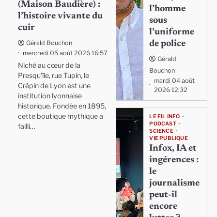
(Maison Baudière) :
l’homme
l’histoire vivante du
sous
cuir
l’uniforme
de police
Gérald Bouchon
mercredi 05 août 2026 16:57
Gérald
Niché au cœur de la
Bouchon
Presqu'île, rue Tupin, le
mardi 04 août
Crépin de Lyon est une
2026 12:32
institution lyonnaise
historique. Fondée en 1895,
cette boutique mythique a
LE FIL INFO
PODCAST
failli…
SCIENCE
VIE PUBLIQUE
Infox, IA et
ingérences :
le
journalisme
peut-il
encore