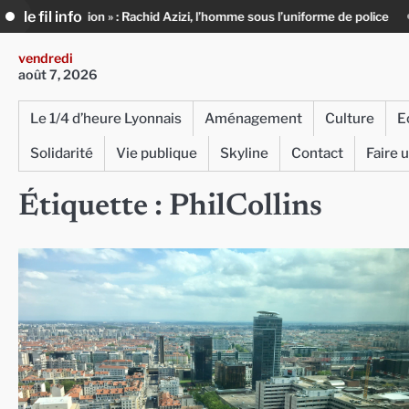
Skip
le fil info
illion » : Rachid Azizi, l’homme sous l’uniforme de police
Infox, IA et 
to
content
vendredi
août 7, 2026
Le 1/4 d’heure Lyonnais
Aménagement
Culture
E
Solidarité
Vie publique
Skyline
Contact
Faire 
Étiquette :
PhilCollins