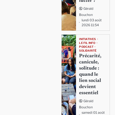
lutter ?
Gérald
Bouchon
lundi 03 août
2026 11:54
INITIATIVES
LE FIL INFO
PODCAST
SOLIDARITÉ
Précarité,
canicule,
solitude :
quand le
lien social
devient
essentiel
Gérald
Bouchon
samedi 01 août