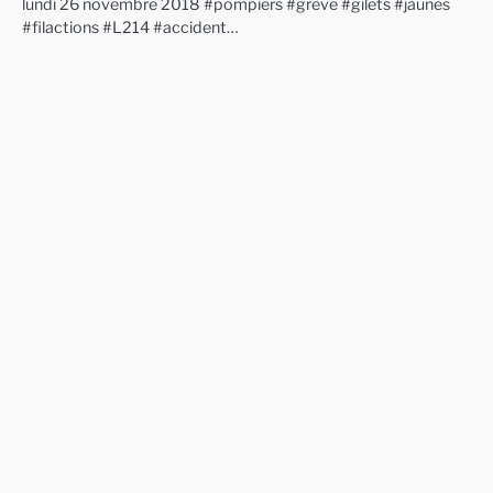
lundi 26 novembre 2018 #pompiers #grève #gilets #jaunes
#filactions #L214 #accident…