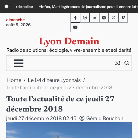
Skip
ngérences : le journalisme peut-il encore lutter ?
Précarité, canicule, solitude :
to
Facebook
Instagram
LinkedIn
Spotify
Twitter
Viméo
content
dimanche
août 9, 2026
Youtube
Lyon Demain
Radio de solutions : écologie, vivre-ensemble et solidarité
Home
Le 1/4 d'heure Lyonnais
Toute l’actualité de ce jeudi 27 décembre 2018
Toute l’actualité de ce jeudi 27
décembre 2018
jeudi 27 décembre 2018 02:45
Gérald Bouchon