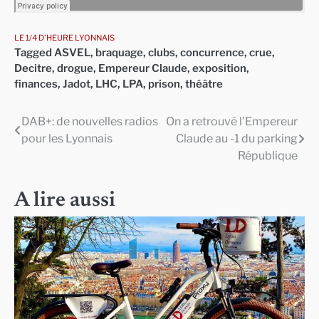
LE 1/4 D'HEURE LYONNAIS
Tagged
ASVEL
,
braquage
,
clubs
,
concurrence
,
crue
,
Decitre
,
drogue
,
Empereur Claude
,
exposition
,
finances
,
Jadot
,
LHC
,
LPA
,
prison
,
théâtre
DAB+: de nouvelles radios
On a retrouvé l’Empereur
Navigation
pour les Lyonnais
Claude au -1 du parking
de
République
l’article
A lire aussi