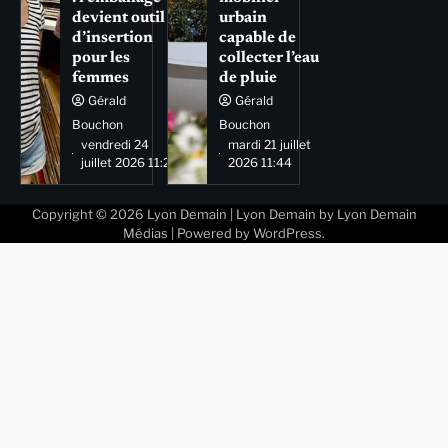
devient outil
urbain
d’insertion
capable de
pour les
collecter l’eau
femmes
de pluie
Gérald
Gérald
Bouchon
Bouchon
vendredi 24
mardi 21 juillet
juillet 2026 11:29
2026 11:44
Copyright © 2026
Lyon Demain
| Lyon Demain by
Lyon Demain
Médias
| Powered by
WordPress
.