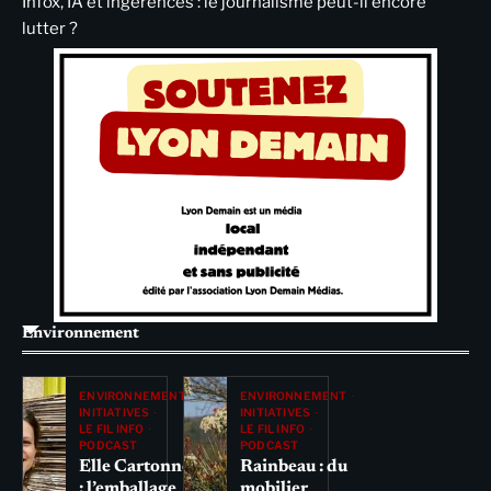
Infox, IA et ingérences : le journalisme peut-il encore
lutter ?
Environnement
ENVIRONNEMENT
ENVIRONNEMENT
INITIATIVES
INITIATIVES
LE FIL INFO
LE FIL INFO
PODCAST
PODCAST
Elle Cartonne
Rainbeau : du
: l’emballage
mobilier