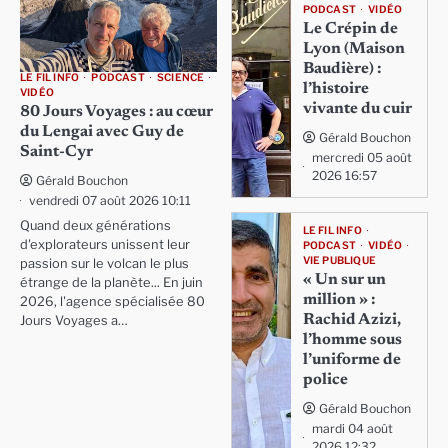
PODCAST
VIDÉO
Le Crépin de
Lyon (Maison
Baudière) :
LE FIL INFO
PODCAST
SCIENCE
l’histoire
VIDÉO
vivante du cuir
80 Jours Voyages : au cœur
du Lengai avec Guy de
Gérald Bouchon
Saint-Cyr
mercredi 05 août
2026 16:57
Gérald Bouchon
vendredi 07 août 2026 10:11
Quand deux générations
LE FIL INFO
d'explorateurs unissent leur
PODCAST
VIDÉO
VIE PUBLIQUE
passion sur le volcan le plus
« Un sur un
étrange de la planète... En juin
million » :
2026, l'agence spécialisée 80
Rachid Azizi,
Jours Voyages a…
l’homme sous
l’uniforme de
police
Gérald Bouchon
mardi 04 août
2026 12:32