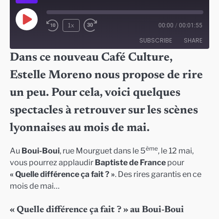
Play
1x
00:00
/
00:01:55
Episode
SUBSCRIBE
SHARE
Dans ce nouveau Café Culture,
SHARE
Estelle Moreno nous propose de rire
RSS FEED
LINK
un peu. Pour cela, voici quelques
EMBED
spectacles à retrouver sur les scènes
lyonnaises au mois de mai.
ème
Au
Boui-Boui
, rue Mourguet dans le 5
, le 12 mai,
vous pourrez applaudir
Baptiste de France
pour
« Quelle différence ça fait ? »
. Des rires garantis en ce
mois de mai…
« Quelle différence ça fait ? » au Boui-Boui