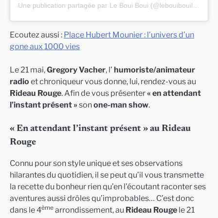
Une publication partagée par Le Boui Boui (@lebouibouilyon)
Ecoutez aussi :
Place Hubert Mounier : l’univers d’un
gone aux 1000 vies
Le 21 mai,
Gregory Vacher
, l’
humoriste/animateur
radio
et chroniqueur vous donne, lui, rendez-vous au
Rideau Rouge
. Afin de vous présenter
« en attendant
l’instant présent »
son
one-man show
.
« En attendant l’instant présent » au Rideau
Rouge
Connu pour son style unique et ses observations
hilarantes du quotidien, il se peut qu’il vous transmette
la recette du bonheur rien qu’en l’écoutant raconter ses
aventures aussi drôles qu’improbables… C’est donc
ème
dans le 4
arrondissement, au
Rideau Rouge
le 21