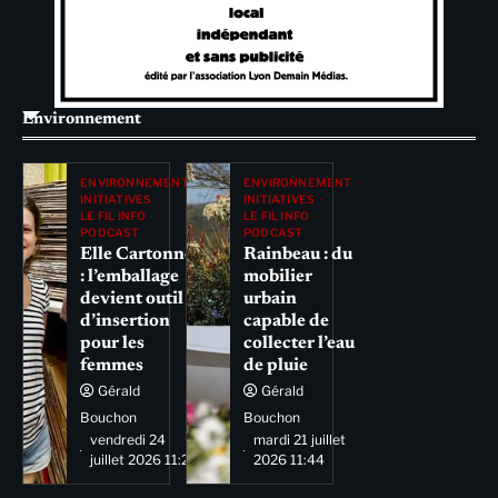
Environnement
ENVIRONNEMENT
ENVIRONNEMENT
INITIATIVES
INITIATIVES
LE FIL INFO
LE FIL INFO
PODCAST
PODCAST
Elle Cartonne
Rainbeau : du
: l’emballage
mobilier
devient outil
urbain
d’insertion
capable de
pour les
collecter l’eau
femmes
de pluie
Gérald
Gérald
Bouchon
Bouchon
vendredi 24
mardi 21 juillet
juillet 2026 11:29
2026 11:44