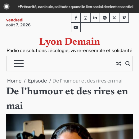
Skip
social devient essentiel
« Ça chauffe » : des acteurs du batiment face au défi 
to
Facebook
Instagram
LinkedIn
Spotify
Twitter
Viméo
content
vendredi
août 7, 2026
Youtube
Lyon Demain
Radio de solutions : écologie, vivre-ensemble et solidarité
Home
Episode
De l’humour et des rires en mai
De l’humour et des rires en
mai