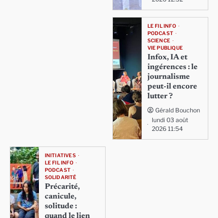
LE FIL INFO
PODCAST
SCIENCE
VIE PUBLIQUE
Infox, IA et
ingérences : le
journalisme
peut-il encore
lutter ?
Gérald Bouchon
lundi 03 août
2026 11:54
INITIATIVES
LE FIL INFO
PODCAST
SOLIDARITÉ
Précarité,
canicule,
solitude :
quand le lien