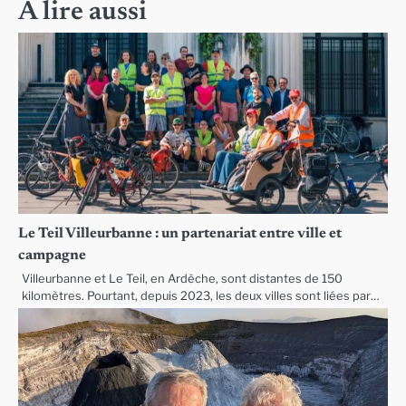
l’article
A lire aussi
Le Teil Villeurbanne : un partenariat entre ville et
campagne
Villeurbanne et Le Teil, en Ardèche, sont distantes de 150
kilomètres. Pourtant, depuis 2023, les deux villes sont liées par…