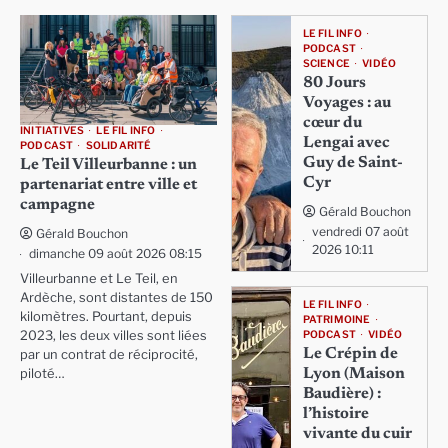
LE FIL INFO
PODCAST
SCIENCE
VIDÉO
80 Jours
Voyages : au
cœur du
INITIATIVES
LE FIL INFO
Lengai avec
PODCAST
SOLIDARITÉ
Guy de Saint-
Le Teil Villeurbanne : un
Cyr
partenariat entre ville et
campagne
Gérald Bouchon
vendredi 07 août
Gérald Bouchon
2026 10:11
dimanche 09 août 2026 08:15
Villeurbanne et Le Teil, en
Ardèche, sont distantes de 150
LE FIL INFO
kilomètres. Pourtant, depuis
PATRIMOINE
PODCAST
VIDÉO
2023, les deux villes sont liées
Le Crépin de
par un contrat de réciprocité,
Lyon (Maison
piloté…
Baudière) :
l’histoire
vivante du cuir