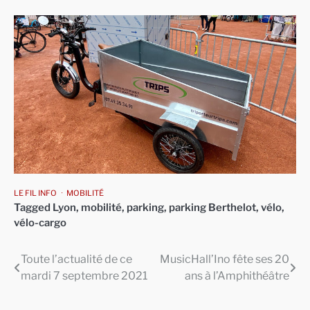
LE FIL INFO
MOBILITÉ
Tagged
Lyon
,
mobilité
,
parking
,
parking Berthelot
,
vélo
,
vélo-cargo
Toute l’actualité de ce
MusicHall’Ino fête ses 20
Navigation
mardi 7 septembre 2021
ans à l’Amphithéâtre
de