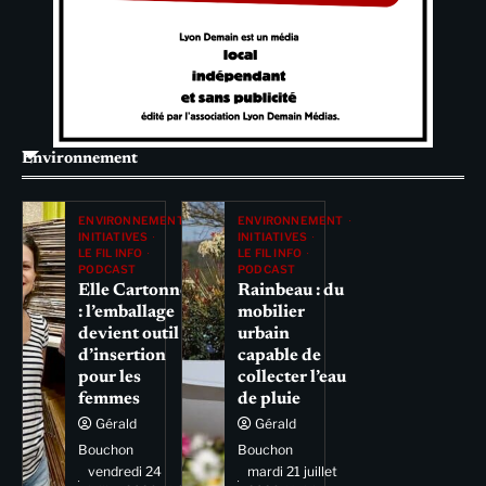
Environnement
ENVIRONNEMENT
ENVIRONNEMENT
INITIATIVES
INITIATIVES
LE FIL INFO
LE FIL INFO
PODCAST
PODCAST
Elle Cartonne
Rainbeau : du
: l’emballage
mobilier
devient outil
urbain
d’insertion
capable de
pour les
collecter l’eau
femmes
de pluie
Gérald
Gérald
Bouchon
Bouchon
vendredi 24
mardi 21 juillet