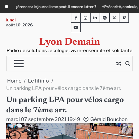
Skip
re lutter ?
Précarité, canicule, solitude : quand le lien social devient essentiel
to
Facebook
Instagram
LinkedIn
Spotify
Twitter
Viméo
content
lundi
août 10, 2026
Youtube
Lyon Demain
Radio de solutions : écologie, vivre-ensemble et solidarité
Home
Le fil info
Un parking LPA pour vélos cargo dans le 7ème arr.
Un parking LPA pour vélos cargo
dans le 7ème arr.
mardi 07 septembre 2021 19:49
Gérald Bouchon