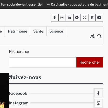
essentiel
« Ça chauffe » : des acteurs du batiment face au défi climat
Facebook
Instagram
LinkedIn
Spotify
Twitter
Viméo
Yout
té
Patrimoine
Santé
Science
Rechercher
Rechercher
Suivez-nous
Facebook
Instagram