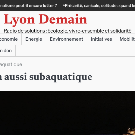
re lutter ?
Précarité, canicule, solitude : quand le lien social devient 
Lyon Demain
Radio de solutions : écologie, vivre-ensemble et solidarité
conomie
Energie
Environnement
Initiatives
Mobili
un don
baquatique
ra aussi subaquatique