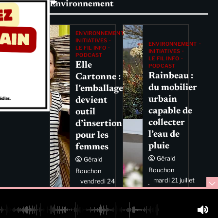
Environnement
ENVIRONNEMENT
INITIATIVES
ENVIRONNEMENT
LE FIL INFO
INITIATIVES
PODCAST
LE FIL INFO
Elle
PODCAST
Rainbeau :
Cartonne :
du mobilier
l’emballage
urbain
devient
capable de
outil
collecter
d’insertion
l’eau de
pour les
pluie
femmes
Gérald
Gérald
Bouchon
Bouchon
mardi 21 juillet
vendredi 24
2026 11:44
juillet 2026
11:29