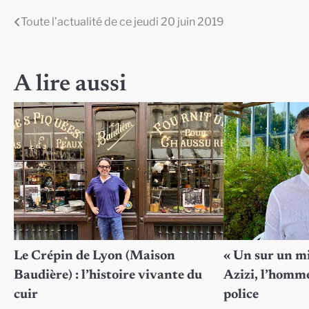
Toute l’actualité de ce jeudi 20 juin 2019
Navigation
de
l’article
A lire aussi
Le Crépin de Lyon (Maison
« Un sur un mi
Baudière) : l’histoire vivante du
Azizi, l’homme
cuir
police