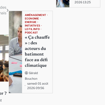
2026 13:25
 des
nais
AMÉNAGEMENT
ECONOMIE
ENERGIE
INITIATIVES
LE FIL INFO
PODCAST
« Ça chauffe
» : des
acteurs du
batiment
face au défi
climatique
Gérald
Bouchon
samedi 01 août
2026 09:56
er ?
st