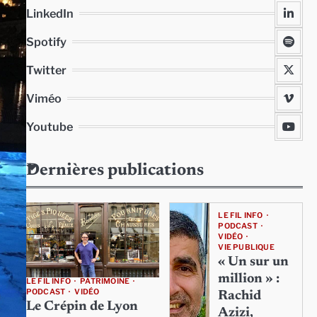
LinkedIn
Spotify
Twitter
Viméo
Youtube
Dernières publications
LE FIL INFO
PODCAST
VIDÉO
VIE PUBLIQUE
« Un sur un
million » :
LE FIL INFO
PATRIMOINE
PODCAST
VIDÉO
Rachid
Le Crépin de Lyon
Azizi,