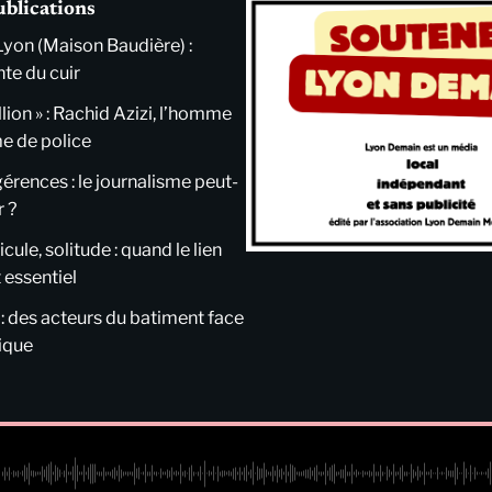
ublications
Lyon (Maison Baudière) :
nte du cuir
llion » : Rachid Azizi, l’homme
me de police
ngérences : le journalisme peut-
r ?
cule, solitude : quand le lien
 essentiel
 : des acteurs du batiment face
tique