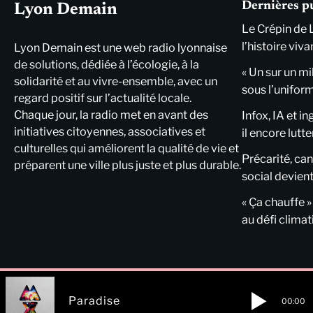
Dernières p
Lyon Demain
Le Crépin de 
l’histoire viva
Lyon Demain est une web radio lyonnaise
de solutions, dédiée à l’écologie, à la
« Un sur un mi
solidarité et au vivre-ensemble, avec un
sous l’unifor
regard positif sur l’actualité locale.
Chaque jour, la radio met en avant des
Infox, IA et i
initiatives citoyennes, associatives et
il encore lutte
culturelles qui améliorent la qualité de vie et
Précarité, cani
préparent une ville plus juste et plus durable.
social devient
« Ça chauffe »
au défi clima
Paradise
00:00