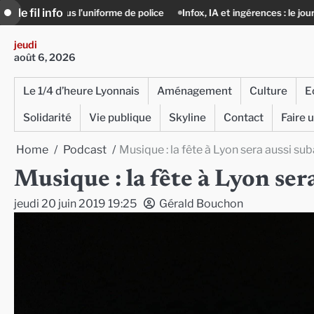
Skip
le fil info
’uniforme de police
Infox, IA et ingérences : le journalisme peut-il enco
to
content
jeudi
août 6, 2026
Le 1/4 d’heure Lyonnais
Aménagement
Culture
E
Solidarité
Vie publique
Skyline
Contact
Faire 
Home
Podcast
Musique : la fête à Lyon sera aussi su
Musique : la fête à Lyon se
jeudi 20 juin 2019 19:25
Gérald Bouchon