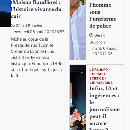
(Maison Baudière) :
l’homme
l’histoire vivante du
sous
cuir
l’uniforme
de police
Gérald Bouchon
mercredi 05 août 2026 16:57
Gérald
Niché au cœur de la
Bouchon
Presqu'île, rue Tupin, le
mardi 04 août
Crépin de Lyon est une
2026 12:32
institution lyonnaise
historique. Fondée en 1895,
cette boutique mythique a
LE FIL INFO
PODCAST
failli…
SCIENCE
VIE PUBLIQUE
Infox, IA et
ingérences :
le
journalisme
peut-il
encore