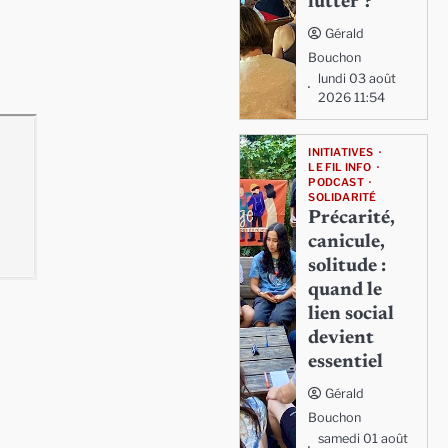
lutter ?
Gérald
Bouchon
lundi 03 août
2026 11:54
INITIATIVES
LE FIL INFO
PODCAST
SOLIDARITÉ
Précarité,
canicule,
solitude :
quand le
lien social
devient
essentiel
Gérald
Bouchon
samedi 01 août