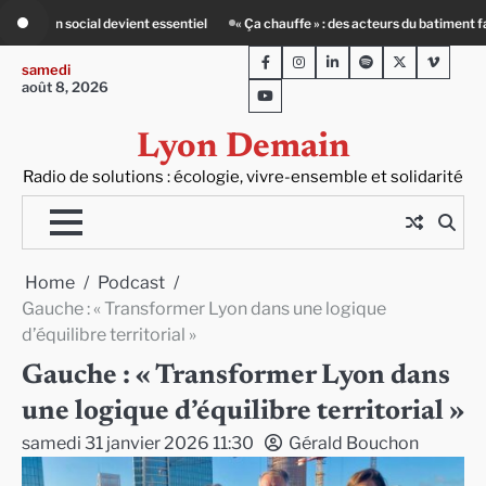
Skip
 batiment face au défi climatique
80 Jours Voyages : au cœur du Lengai avec
to
Facebook
Instagram
LinkedIn
Spotify
Twitter
Viméo
content
samedi
août 8, 2026
Youtube
Lyon Demain
Radio de solutions : écologie, vivre-ensemble et solidarité
Home
Podcast
Gauche : « Transformer Lyon dans une logique
d’équilibre territorial »
Gauche : « Transformer Lyon dans
une logique d’équilibre territorial »
samedi 31 janvier 2026 11:30
Gérald Bouchon