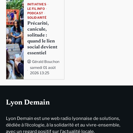
INITIATIVES
LE FIL INFO
PODCAST
SOLIDARITÉ
Précarité,
canicule,
solitude :
quand le lien
social devient
essentiel
Gérald Bouchon
samedi 01 août
2026 13:25
Lyon Demain
Lyon Demain est une web radio lyonnaise de solutions,
dédiée à l’écologie, à la solidarité et au vivre-ensemble,
avec un regard positif sur l’actualité locale.