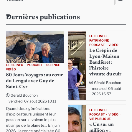
Dernières publications
LE FIL INFO
PATRIMOINE
PODCAST
VIDÉO
Le Crépin de
Lyon (Maison
Baudière) :
LE FIL INFO
PODCAST
SCIENCE
l’histoire
VIDÉO
vivante du cuir
80 Jours Voyages : au cœur
du Lengai avec Guy de
Gérald Bouchon
Saint-Cyr
mercredi 05 août
2026 16:57
Gérald Bouchon
vendredi 07 août 2026 10:11
Quand deux générations
LE FIL INFO
d'explorateurs unissent leur
PODCAST
VIDÉO
VIE PUBLIQUE
passion sur le volcan le plus
« Un sur un
étrange de la planète... En juin
million » :
2026, l'agence spécialisée 80