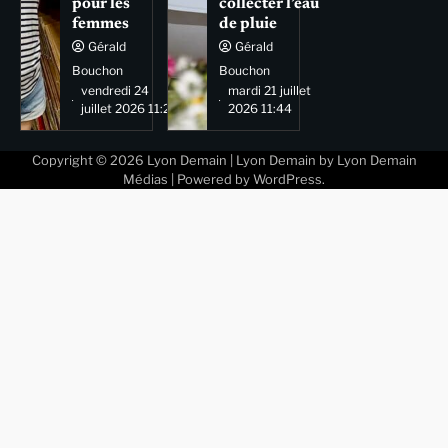
pour les
collecter l’eau
femmes
de pluie
Gérald
Gérald
Bouchon
Bouchon
vendredi 24
mardi 21 juillet
juillet 2026 11:29
2026 11:44
Copyright © 2026
Lyon Demain
| Lyon Demain by
Lyon Demain
Médias
| Powered by
WordPress
.