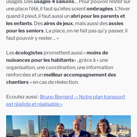
usages. Des
usages 4 saisons
… Pour pouvoir rester sur
une place l’été, il faut qu’elles soient
ombragées
. L’hiver
quand il pleut, il faut aussi un
abri pour les parents et
les enfants
. Des
aires de jeux
, mais aussi des
assies
pour les seniors
. La place, on ne fait pas qu’y passer, il
faut pouvoir y rester… »
Les
écologistes
promettent aussi «
moins de
nuisances pour les habitants
« , grâce à « une
organisation, une coordination, une information
renforcées et un
meilleur accompagnement des
chantiers
» en cas de réelection.
Ecoutez aussi :
Bruno Bernard : « Notre plan transport
est réaliste et réalisable »