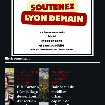
Environnement
ENVIRONNEMENT
ENVIRONNEMENT
INITIATIVES
INITIATIVES
LE FIL INFO
LE FIL INFO
PODCAST
PODCAST
Elle Cartonne
Rainbeau : du
: l’emballage
mobilier
devient outil
urbain
d’insertion
capable de