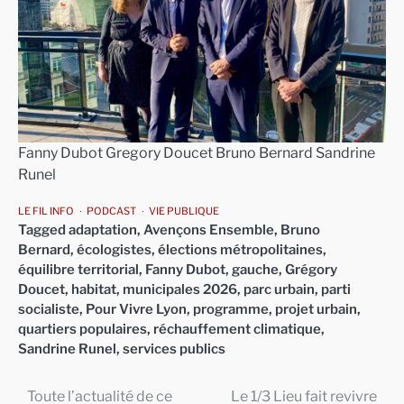
Fanny Dubot Gregory Doucet Bruno Bernard Sandrine
Runel
LE FIL INFO
PODCAST
VIE PUBLIQUE
Tagged
adaptation
,
Avençons Ensemble
,
Bruno
Bernard
,
écologistes
,
élections métropolitaines
,
équilibre territorial
,
Fanny Dubot
,
gauche
,
Grégory
Doucet
,
habitat
,
municipales 2026
,
parc urbain
,
parti
socialiste
,
Pour Vivre Lyon
,
programme
,
projet urbain
,
quartiers populaires
,
réchauffement climatique
,
Sandrine Runel
,
services publics
Toute l’actualité de ce
Le 1/3 Lieu fait revivre
Navigation