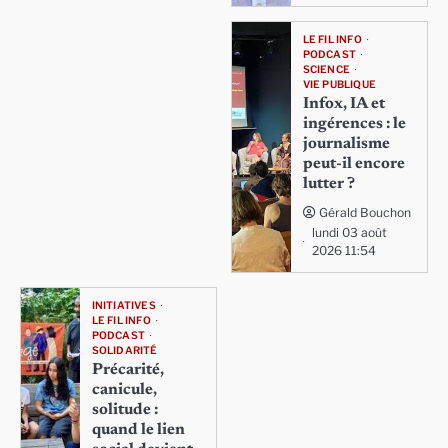
LE FIL INFO
PODCAST
SCIENCE
VIE PUBLIQUE
Infox, IA et
ingérences : le
journalisme
peut-il encore
lutter ?
Gérald Bouchon
lundi 03 août
2026 11:54
INITIATIVES
LE FIL INFO
PODCAST
SOLIDARITÉ
Précarité,
canicule,
solitude :
quand le lien