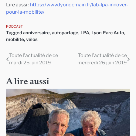
Lire aussi :
https://www.lyondemain.fr/lab-lpa-innover-
pour-la-mobilite/
PODCAST
Tagged
anniversaire
,
autopartage
,
LPA
,
Lyon Parc Auto
,
mobilité
,
vélos
Toute l’actualité de ce
Toute l’actualité de ce
Navigation
mardi 25 juin 2019
mercredi 26 juin 2019
de
l’article
A lire aussi