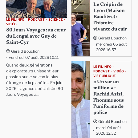
Le Crépin de
Lyon (Maison
Baudière) :
LE FIL INFO
PODCAST
SCIENCE
l’histoire
VIDÉO
vivante du cuir
80 Jours Voyages : au cœur
du Lengai avec Guy de
Gérald Bouchon
Saint-Cyr
mercredi 05 août
2026 16:57
Gérald Bouchon
vendredi 07 août 2026 10:11
Quand deux générations
LE FIL INFO
d'explorateurs unissent leur
PODCAST
VIDÉO
VIE PUBLIQUE
passion sur le volcan le plus
« Un sur un
étrange de la planète... En juin
million » :
2026, l'agence spécialisée 80
Rachid Azizi,
Jours Voyages a…
l’homme sous
l’uniforme de
police
Gérald Bouchon
mardi 04 août
2026 12:32