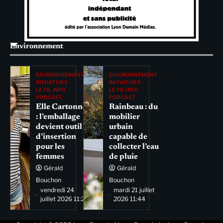
Environnement
ENVIRONNEMENT
ENVIRONNEMENT
INITIATIVES
INITIATIVES
LE FIL INFO
LE FIL INFO
PODCAST
PODCAST
Elle Cartonne
Rainbeau : du
: l’emballage
mobilier
devient outil
urbain
d’insertion
capable de
pour les
collecter l’eau
femmes
de pluie
Gérald
Gérald
Bouchon
Bouchon
vendredi 24
mardi 21 juillet
juillet 2026 11:29
2026 11:44