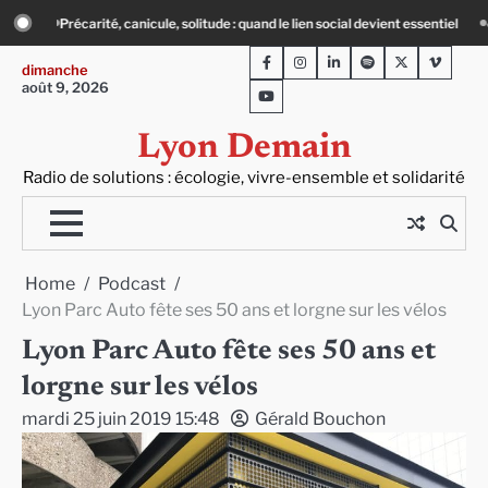
Skip
and le lien social devient essentiel
« Ça chauffe » : des acteurs du batiment f
to
Facebook
Instagram
LinkedIn
Spotify
Twitter
Viméo
content
dimanche
août 9, 2026
Youtube
Lyon Demain
Radio de solutions : écologie, vivre-ensemble et solidarité
Home
Podcast
Lyon Parc Auto fête ses 50 ans et lorgne sur les vélos
Lyon Parc Auto fête ses 50 ans et
lorgne sur les vélos
mardi 25 juin 2019 15:48
Gérald Bouchon