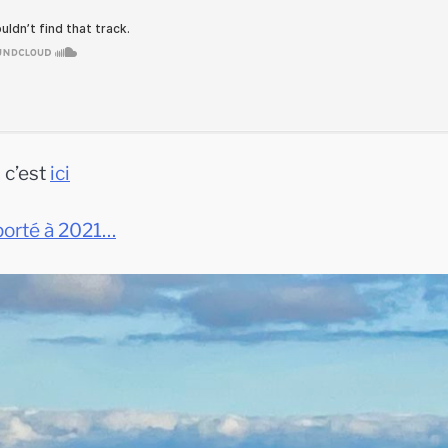
 c’est
ici
porté à 2021…