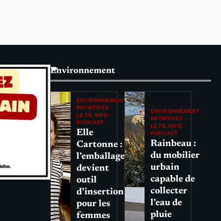
Environnement
ENVIRONNEMENT
INITIATIVES
ENVIRONNEMENT
LE FIL INFO
INITIATIVES
PODCAST
LE FIL INFO
Elle
PODCAST
Rainbeau :
Cartonne :
du mobilier
l’emballage
urbain
devient
capable de
outil
collecter
d’insertion
l’eau de
pour les
pluie
femmes