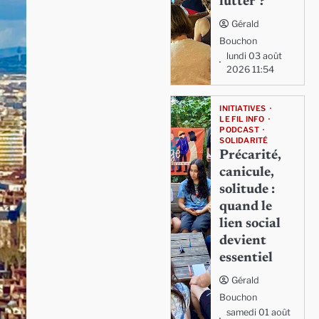
lutter ?
Gérald
Bouchon
lundi 03 août
2026 11:54
INITIATIVES
LE FIL INFO
PODCAST
SOLIDARITÉ
Précarité,
canicule,
solitude :
quand le
lien social
devient
essentiel
Gérald
Bouchon
samedi 01 août