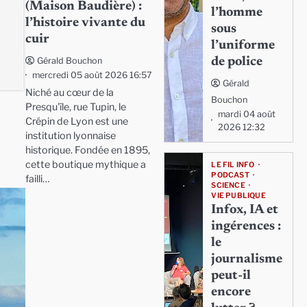
(Maison Baudière) :
l’homme
l’histoire vivante du
sous
cuir
l’uniforme
de police
Gérald Bouchon
mercredi 05 août 2026 16:57
Gérald
Niché au cœur de la
Bouchon
Presqu'île, rue Tupin, le
mardi 04 août
Crépin de Lyon est une
2026 12:32
institution lyonnaise
historique. Fondée en 1895,
cette boutique mythique a
LE FIL INFO
PODCAST
failli…
SCIENCE
VIE PUBLIQUE
Infox, IA et
ingérences :
le
journalisme
peut-il
encore