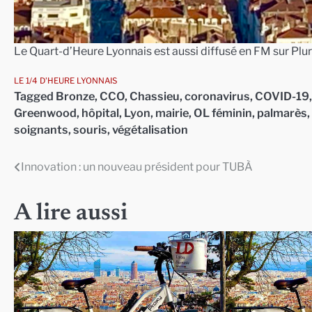
Le Quart-d’Heure Lyonnais est aussi diffusé en FM sur Plur
LE 1/4 D'HEURE LYONNAIS
Tagged
Bronze
,
CCO
,
Chassieu
,
coronavirus
,
COVID-19
Greenwood
,
hôpital
,
Lyon
,
mairie
,
OL féminin
,
palmarès
,
soignants
,
souris
,
végétalisation
Innovation : un nouveau président pour TUBÀ
Navigation
de
A lire aussi
l’article