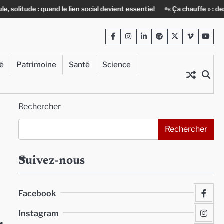
d le lien social devient essentiel
« Ça chauffe » : des acteurs du bati
Facebook
Instagram
LinkedIn
Spotify
Twitter
Viméo
Yout
té
Patrimoine
Santé
Science
Rechercher
Rechercher
Suivez-nous
Facebook
Instagram