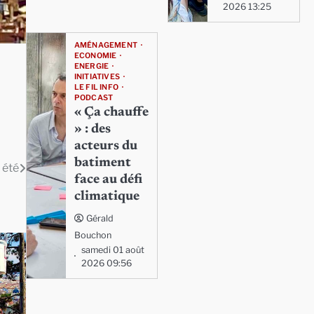
2026 13:25
AMÉNAGEMENT
ECONOMIE
ENERGIE
INITIATIVES
LE FIL INFO
PODCAST
« Ça chauffe
» : des
acteurs du
batiment
 été
face au défi
climatique
Gérald
Bouchon
samedi 01 août
2026 09:56