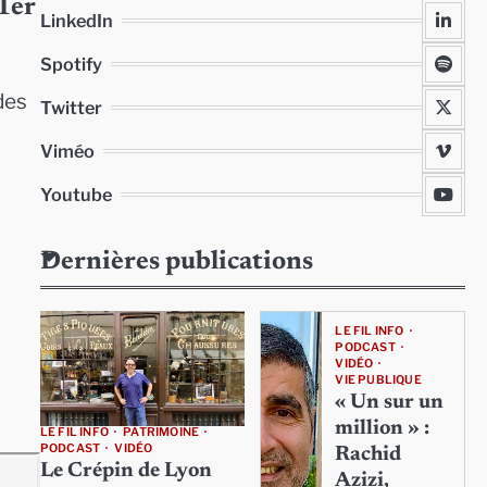
1er
LinkedIn
Spotify
des
Twitter
Viméo
Youtube
Dernières publications
LE FIL INFO
PODCAST
VIDÉO
VIE PUBLIQUE
« Un sur un
million » :
LE FIL INFO
PATRIMOINE
PODCAST
VIDÉO
Rachid
Le Crépin de Lyon
Azizi,