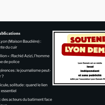
ublications
Lyon (Maison Baudière) :
nte du cuir
llion » : Rachid Azizi, l’homme
me de police
ngérences : le journalisme peut-
r ?
cule, solitude : quand le lien
 essentiel
 : des acteurs du batiment face