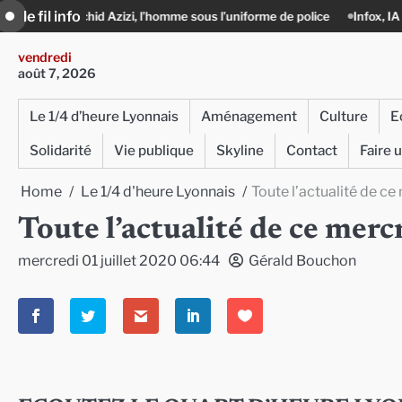
Skip
le fil info
id Azizi, l’homme sous l’uniforme de police
Infox, IA et ingérences : le
to
content
vendredi
août 7, 2026
Le 1/4 d’heure Lyonnais
Aménagement
Culture
E
Solidarité
Vie publique
Skyline
Contact
Faire 
Home
Le 1/4 d'heure Lyonnais
Toute l’actualité de ce
Toute l’actualité de ce merc
mercredi 01 juillet 2020 06:44
Gérald Bouchon