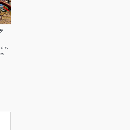
29
t des
les