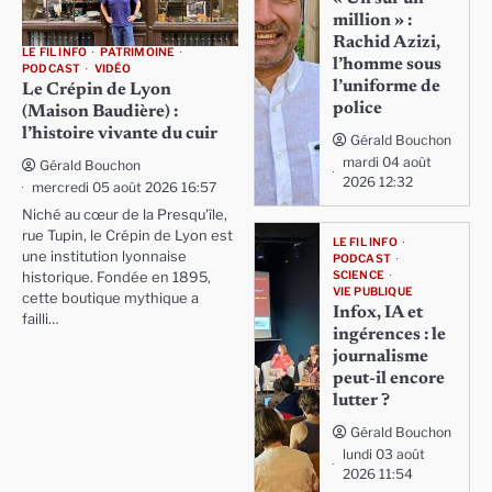
million » :
Rachid Azizi,
LE FIL INFO
PATRIMOINE
l’homme sous
PODCAST
VIDÉO
l’uniforme de
Le Crépin de Lyon
police
(Maison Baudière) :
l’histoire vivante du cuir
Gérald Bouchon
mardi 04 août
Gérald Bouchon
2026 12:32
mercredi 05 août 2026 16:57
Niché au cœur de la Presqu'île,
rue Tupin, le Crépin de Lyon est
LE FIL INFO
une institution lyonnaise
PODCAST
SCIENCE
historique. Fondée en 1895,
VIE PUBLIQUE
cette boutique mythique a
Infox, IA et
failli…
ingérences : le
journalisme
peut-il encore
lutter ?
Gérald Bouchon
lundi 03 août
2026 11:54