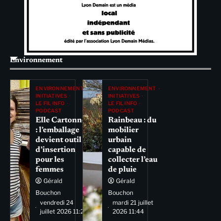
Environnement
ENVIRONNEMENT
ENVIRONNEMENT
INITIATIVES
INITIATIVES
LE FIL INFO
LE FIL INFO
PODCAST
PODCAST
Elle Cartonne
Rainbeau : du
: l’emballage
mobilier
devient outil
urbain
d’insertion
capable de
pour les
collecter l’eau
femmes
de pluie
Gérald
Gérald
Bouchon
Bouchon
vendredi 24
mardi 21 juillet
juillet 2026 11:29
2026 11:44