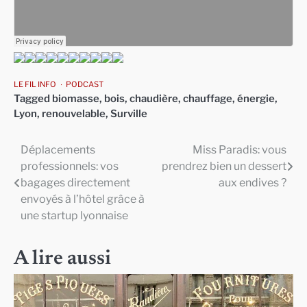
LE FIL INFO
PODCAST
Tagged
biomasse
,
bois
,
chaudière
,
chauffage
,
énergie
,
Lyon
,
renouvelable
,
Surville
Déplacements
Miss Paradis: vous
Navigation
professionnels: vos
prendrez bien un dessert
de
bagages directement
aux endives ?
envoyés à l’hôtel grâce à
l’article
une startup lyonnaise
A lire aussi