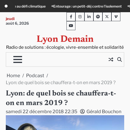
Skip
rage : un petit-déj contre l’isolement
Le Crépin de Lyon (Maison Baudière) : l’
to
Facebook
Instagram
LinkedIn
Spotify
Twitter
Viméo
content
jeudi
août 6, 2026
Youtube
Lyon Demain
Radio de solutions : écologie, vivre-ensemble et solidarité
Home
Podcast
Lyon: de quel bois se chauffera-t-on en mars 2019 ?
Lyon: de quel bois se chauffera-t-
on en mars 2019 ?
samedi 22 décembre 2018 22:35
Gérald Bouchon