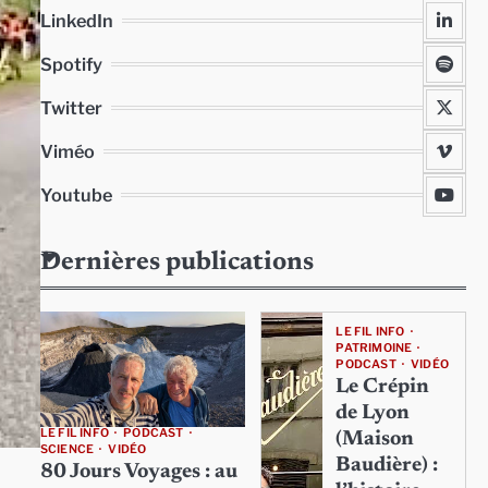
LinkedIn
Spotify
Twitter
Viméo
Youtube
Dernières publications
LE FIL INFO
PATRIMOINE
PODCAST
VIDÉO
Le Crépin
de Lyon
LE FIL INFO
PODCAST
(Maison
SCIENCE
VIDÉO
Baudière) :
80 Jours Voyages : au