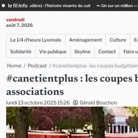
Skip
le fil info
’histoire vivante du cuir
« Un sur un million » : Rachid Azizi, l’homme 
to
content
vendredi
août 7, 2026
Le 1/4 d’heure Lyonnais
Aménagement
Culture
E
Solidarité
Vie publique
Skyline
Contact
Faire 
Home
Podcast
#canetientplus : les coupes budgétai
#canetientplus : les coupes
associations
lundi 13 octobre 2025 15:26
Gérald Bouchon