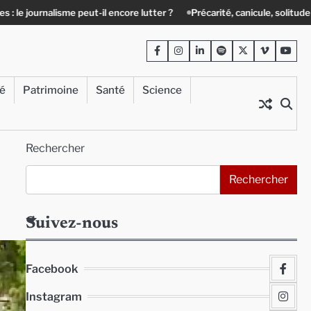
l encore lutter ?
Précarité, canicule, solitude : quand le lien social de
Facebook
Instagram
LinkedIn
Spotify
Twitter
Viméo
Yout
té
Patrimoine
Santé
Science
Rechercher
Rechercher
Suivez-nous
Facebook
Instagram