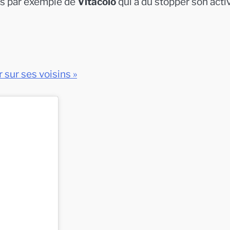
cas par exemple de
Vitacolo
qui a du stopper son acti
 sur ses voisins »