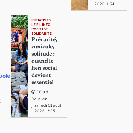
2026 11:54
INITIATIVES
LE FIL INFO
PODCAST
SOLIDARITÉ
Précarité,
canicule,
solitude :
quand le
lien social
pole
devient
essentiel
Gérald
Bouchon
a
samedi 01 août
2026 13:25