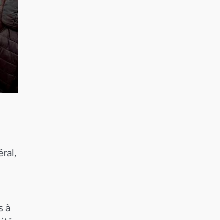
ral,
s à