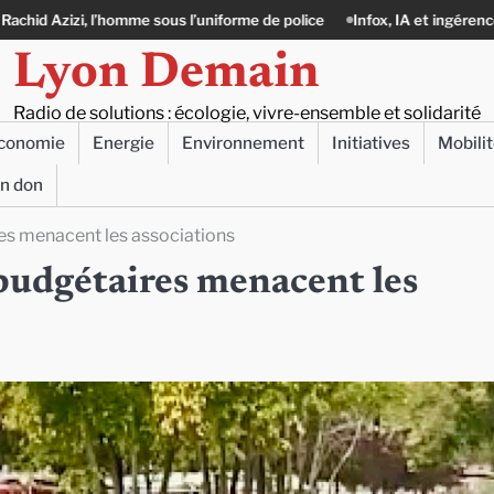
sous l’uniforme de police
Infox, IA et ingérences : le journalisme peut-i
Lyon Demain
Radio de solutions : écologie, vivre-ensemble et solidarité
conomie
Energie
Environnement
Initiatives
Mobili
un don
res menacent les associations
 budgétaires menacent les