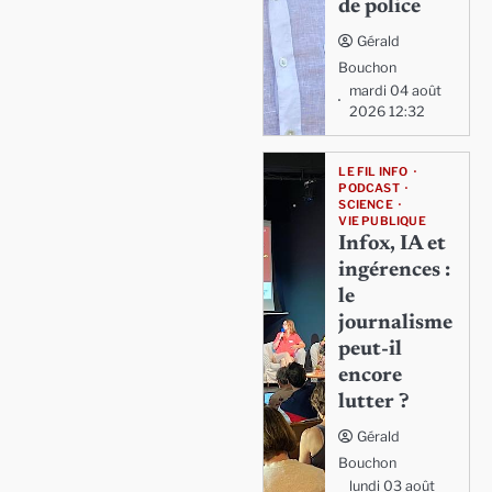
de police
Gérald
Bouchon
mardi 04 août
2026 12:32
LE FIL INFO
PODCAST
SCIENCE
VIE PUBLIQUE
Infox, IA et
ingérences :
le
journalisme
peut-il
encore
lutter ?
Gérald
Bouchon
lundi 03 août