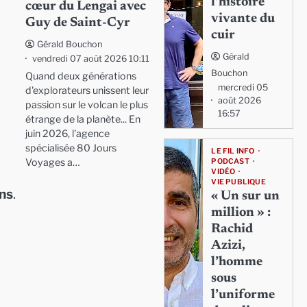
l’histoire
cœur du Lengai avec
vivante du
Guy de Saint-Cyr
cuir
Gérald Bouchon
Gérald
vendredi 07 août 2026 10:11
Bouchon
Quand deux générations
mercredi 05
d'explorateurs unissent leur
août 2026
passion sur le volcan le plus
16:57
étrange de la planète... En
juin 2026, l'agence
spécialisée 80 Jours
LE FIL INFO
Voyages a…
PODCAST
VIDÉO
VIE PUBLIQUE
ons
.
« Un sur un
million » :
Rachid
Azizi,
l’homme
sous
l’uniforme