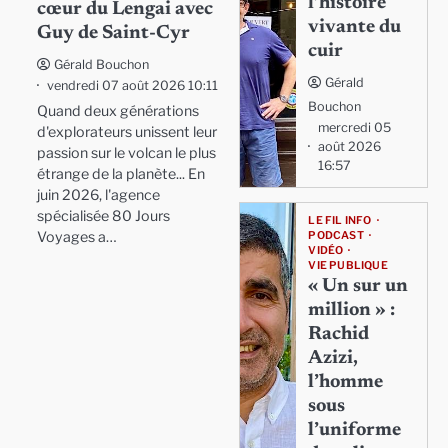
l’histoire
cœur du Lengai avec
vivante du
Guy de Saint-Cyr
cuir
Gérald Bouchon
Gérald
vendredi 07 août 2026 10:11
Bouchon
Quand deux générations
mercredi 05
d'explorateurs unissent leur
août 2026
passion sur le volcan le plus
16:57
étrange de la planète... En
juin 2026, l'agence
spécialisée 80 Jours
LE FIL INFO
Voyages a…
PODCAST
VIDÉO
VIE PUBLIQUE
« Un sur un
million » :
Rachid
Azizi,
l’homme
sous
l’uniforme