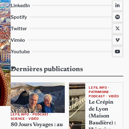
LinkedIn
Spotify
Twitter
Viméo
Youtube
Dernières publications
LE FIL INFO
PATRIMOINE
PODCAST
VIDÉO
Le Crépin
de Lyon
LE FIL INFO
PODCAST
(Maison
SCIENCE
VIDÉO
Baudière) :
80 Jours Voyages : au