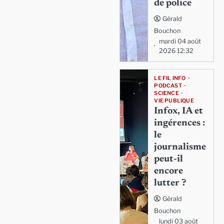
de police
Gérald
Bouchon
mardi 04 août
2026 12:32
LE FIL INFO
PODCAST
SCIENCE
VIE PUBLIQUE
Infox, IA et
ingérences :
le
journalisme
peut-il
encore
lutter ?
Gérald
Bouchon
lundi 03 août