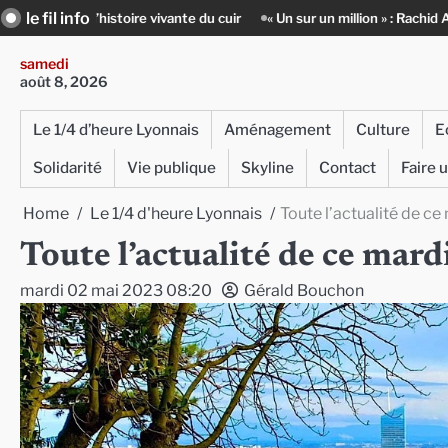
Skip
le fil info
ivante du cuir
« Un sur un million » : Rachid Azizi, l’homme sous l’uni
to
content
samedi
août 8, 2026
Le 1/4 d’heure Lyonnais
Aménagement
Culture
E
Solidarité
Vie publique
Skyline
Contact
Faire 
Home
Le 1/4 d'heure Lyonnais
Toute l’actualité de ce
Toute l’actualité de ce mard
mardi 02 mai 2023 08:20
Gérald Bouchon