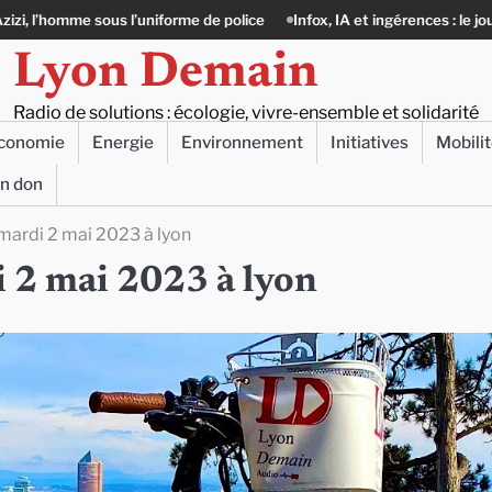
forme de police
Infox, IA et ingérences : le journalisme peut-il encore l
Lyon Demain
Radio de solutions : écologie, vivre-ensemble et solidarité
conomie
Energie
Environnement
Initiatives
Mobili
un don
 mardi 2 mai 2023 à lyon
i 2 mai 2023 à lyon