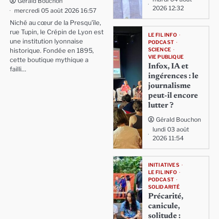
Gérald Bouchon
2026 12:32
mercredi 05 août 2026 16:57
Niché au cœur de la Presqu'île,
rue Tupin, le Crépin de Lyon est
LE FIL INFO
une institution lyonnaise
PODCAST
SCIENCE
historique. Fondée en 1895,
VIE PUBLIQUE
cette boutique mythique a
Infox, IA et
failli…
ingérences : le
journalisme
peut-il encore
lutter ?
Gérald Bouchon
lundi 03 août
2026 11:54
INITIATIVES
LE FIL INFO
PODCAST
SOLIDARITÉ
Précarité,
canicule,
solitude :