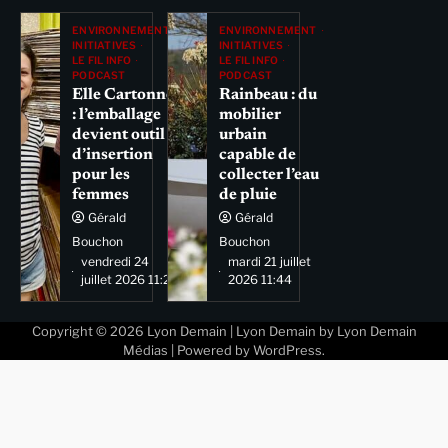
ENVIRONNEMENT
ENVIRONNEMENT
INITIATIVES
INITIATIVES
LE FIL INFO
LE FIL INFO
PODCAST
PODCAST
Elle Cartonne
Rainbeau : du
: l’emballage
mobilier
devient outil
urbain
d’insertion
capable de
pour les
collecter l’eau
femmes
de pluie
Gérald
Gérald
Bouchon
Bouchon
vendredi 24
mardi 21 juillet
juillet 2026 11:29
2026 11:44
Copyright © 2026
Lyon Demain
| Lyon Demain by
Lyon Demain
Médias
| Powered by
WordPress
.