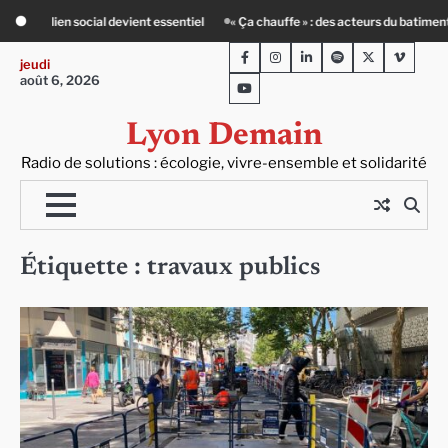
Skip
cteurs du batiment face au défi climatique
Entourage : un petit-déj contre l’i
to
Facebook
Instagram
LinkedIn
Spotify
Twitter
Viméo
content
jeudi
août 6, 2026
Youtube
Lyon Demain
Radio de solutions : écologie, vivre-ensemble et solidarité
Étiquette :
travaux publics