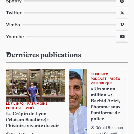
Spotify
Twitter
Viméo
Youtube
Dernières publications
LE FIL INFO
PODCAST
VIDÉO
VIE PUBLIQUE
« Un sur un
million » :
Rachid Azizi,
LE FIL INFO
PATRIMOINE
l’homme sous
PODCAST
VIDÉO
l’uniforme de
Le Crépin de Lyon
police
(Maison Baudière) :
l’histoire vivante du cuir
Gérald Bouchon
mardi 04 août