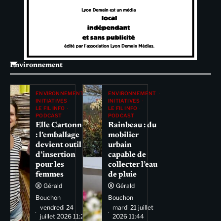
Environnement
ENVIRONNEMENT
ENVIRONNEMENT
INITIATIVES
INITIATIVES
LE FIL INFO
LE FIL INFO
PODCAST
PODCAST
Elle Cartonne
Rainbeau : du
: l’emballage
mobilier
devient outil
urbain
d’insertion
capable de
pour les
collecter l’eau
femmes
de pluie
Gérald
Gérald
Bouchon
Bouchon
vendredi 24
mardi 21 juillet
juillet 2026 11:29
2026 11:44