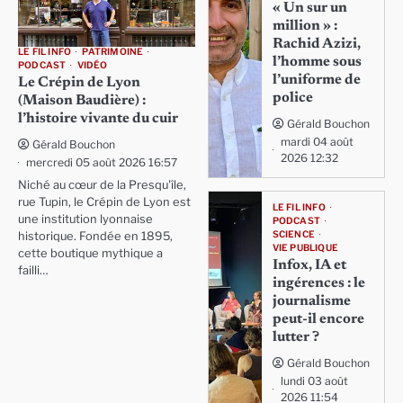
« Un sur un
million » :
Rachid Azizi,
LE FIL INFO
PATRIMOINE
l’homme sous
PODCAST
VIDÉO
l’uniforme de
Le Crépin de Lyon
police
(Maison Baudière) :
l’histoire vivante du cuir
Gérald Bouchon
mardi 04 août
Gérald Bouchon
2026 12:32
mercredi 05 août 2026 16:57
Niché au cœur de la Presqu'île,
rue Tupin, le Crépin de Lyon est
LE FIL INFO
une institution lyonnaise
PODCAST
SCIENCE
historique. Fondée en 1895,
VIE PUBLIQUE
cette boutique mythique a
Infox, IA et
failli…
ingérences : le
journalisme
peut-il encore
lutter ?
Gérald Bouchon
lundi 03 août
2026 11:54