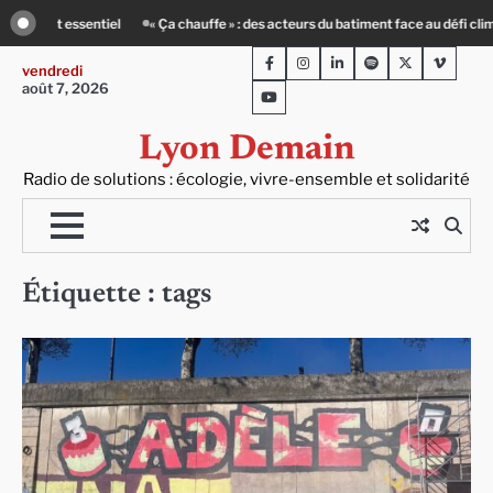
Skip
es acteurs du batiment face au défi climatique
Entourage : un petit-déj contre
to
Facebook
Instagram
LinkedIn
Spotify
Twitter
Viméo
content
vendredi
août 7, 2026
Youtube
Lyon Demain
Radio de solutions : écologie, vivre-ensemble et solidarité
Étiquette :
tags