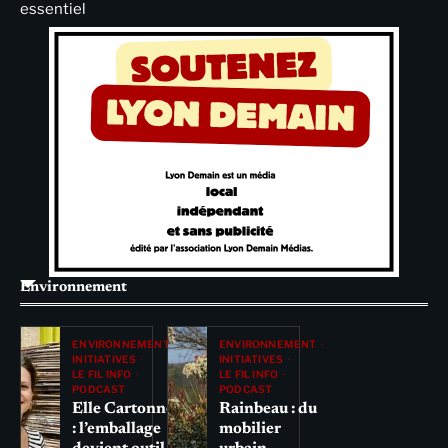
essentiel
Environnement
ENVIRONNEMENT
ENVIRONNEMENT
INITIATIVES
INITIATIVES
LE FIL INFO
LE FIL INFO
PODCAST
PODCAST
Elle Cartonne
Rainbeau : du
: l’emballage
mobilier