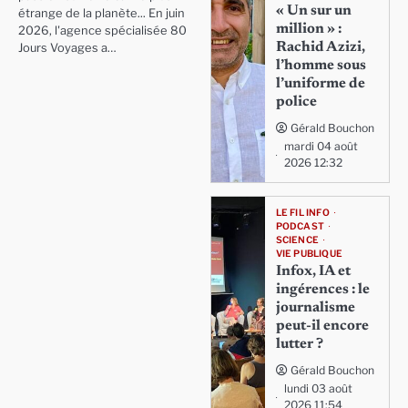
« Un sur un
étrange de la planète... En juin
million » :
2026, l'agence spécialisée 80
Rachid Azizi,
Jours Voyages a…
l’homme sous
l’uniforme de
police
Gérald Bouchon
mardi 04 août
2026 12:32
LE FIL INFO
PODCAST
SCIENCE
VIE PUBLIQUE
Infox, IA et
ingérences : le
journalisme
peut-il encore
lutter ?
Gérald Bouchon
lundi 03 août
2026 11:54