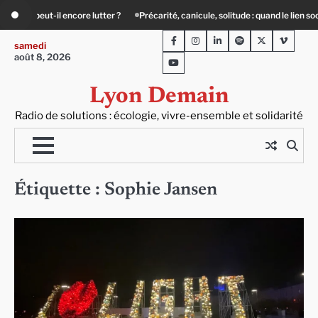
Skip
Précarité, canicule, solitude : quand le lien social devient essentiel
« Ça ch
to
Facebook
Instagram
LinkedIn
Spotify
Twitter
Viméo
content
samedi
août 8, 2026
Youtube
Lyon Demain
Radio de solutions : écologie, vivre-ensemble et solidarité
Étiquette :
Sophie Jansen