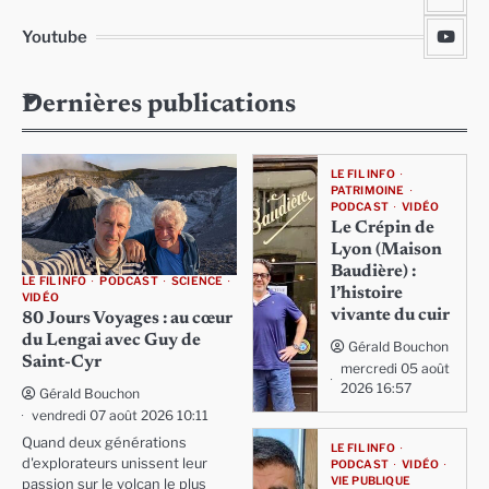
Youtube
Dernières publications
LE FIL INFO
PATRIMOINE
PODCAST
VIDÉO
Le Crépin de
Lyon (Maison
Baudière) :
LE FIL INFO
PODCAST
SCIENCE
l’histoire
VIDÉO
vivante du cuir
80 Jours Voyages : au cœur
du Lengai avec Guy de
Gérald Bouchon
Saint-Cyr
mercredi 05 août
2026 16:57
Gérald Bouchon
vendredi 07 août 2026 10:11
Quand deux générations
LE FIL INFO
d'explorateurs unissent leur
PODCAST
VIDÉO
VIE PUBLIQUE
passion sur le volcan le plus