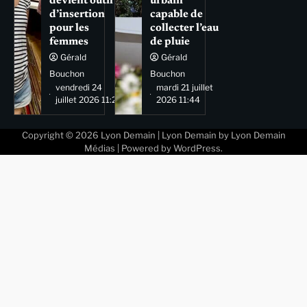
devient outil
urbain
d’insertion
capable de
pour les
collecter l’eau
femmes
de pluie
Gérald
Gérald
Bouchon
Bouchon
vendredi 24
mardi 21 juillet
juillet 2026 11:29
2026 11:44
Copyright © 2026
Lyon Demain
| Lyon Demain by
Lyon Demain
Médias
| Powered by
WordPress
.