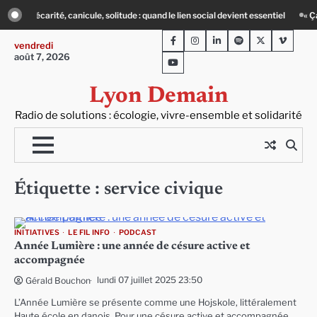
Skip
cial devient essentiel
« Ça chauffe » : des acteurs du batiment face au défi cl
to
Facebook
Instagram
LinkedIn
Spotify
Twitter
Viméo
content
vendredi
août 7, 2026
Youtube
Lyon Demain
Radio de solutions : écologie, vivre-ensemble et solidarité
Étiquette :
service civique
INITIATIVES
LE FIL INFO
PODCAST
Année Lumière : une année de césure active et
accompagnée
lundi 07 juillet 2025 23:50
Gérald Bouchon
L’Année Lumière se présente comme une Hojskole, littéralement
Haute école en danois. Pour une césure active et accompagnée…