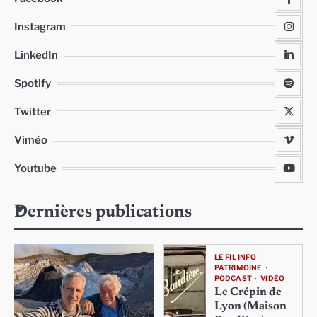
Instagram
LinkedIn
Spotify
Twitter
Viméo
Youtube
Dernières publications
LE FIL INFO
PATRIMOINE
PODCAST
VIDÉO
Le Crépin de
Lyon (Maison