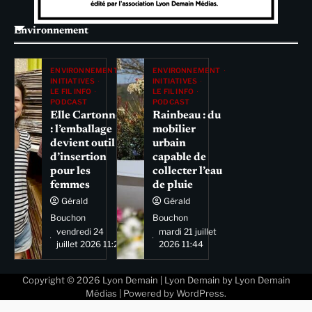
Environnement
ENVIRONNEMENT
ENVIRONNEMENT
INITIATIVES
INITIATIVES
LE FIL INFO
LE FIL INFO
PODCAST
PODCAST
Elle Cartonne
Rainbeau : du
: l’emballage
mobilier
devient outil
urbain
d’insertion
capable de
pour les
collecter l’eau
femmes
de pluie
Gérald
Gérald
Bouchon
Bouchon
vendredi 24
mardi 21 juillet
juillet 2026 11:29
2026 11:44
Copyright © 2026
Lyon Demain
| Lyon Demain by
Lyon Demain
Médias
| Powered by
WordPress
.