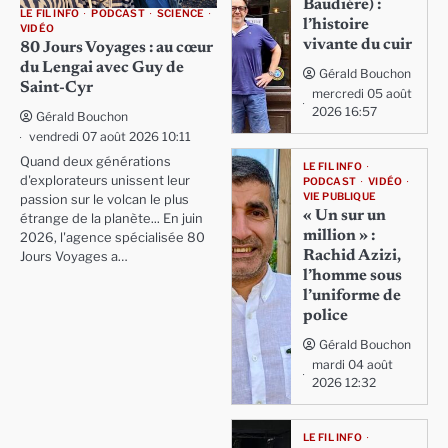
Baudière) :
LE FIL INFO
PODCAST
SCIENCE
l’histoire
VIDÉO
vivante du cuir
80 Jours Voyages : au cœur
du Lengai avec Guy de
Gérald Bouchon
Saint-Cyr
mercredi 05 août
2026 16:57
Gérald Bouchon
vendredi 07 août 2026 10:11
Quand deux générations
LE FIL INFO
d'explorateurs unissent leur
PODCAST
VIDÉO
VIE PUBLIQUE
passion sur le volcan le plus
« Un sur un
étrange de la planète... En juin
million » :
2026, l'agence spécialisée 80
Rachid Azizi,
Jours Voyages a…
l’homme sous
l’uniforme de
police
Gérald Bouchon
mardi 04 août
2026 12:32
LE FIL INFO