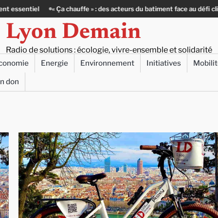
Ça chauffe » : des acteurs du batiment face au défi climatique
80 Jou
Lyon Demain
Radio de solutions : écologie, vivre-ensemble et solidarité
conomie
Energie
Environnement
Initiatives
Mobili
un don