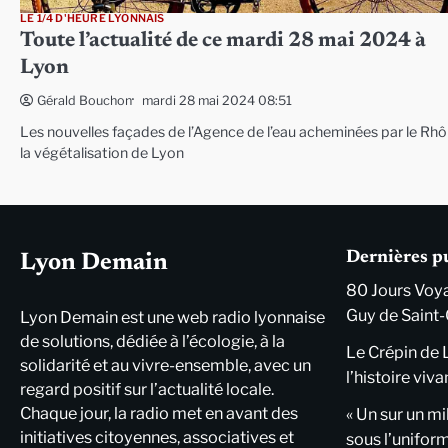
LE 1/4 D'HEURE LYONNAIS
Toute l’actualité de ce mardi 28 mai 2024 à
Lyon
mardi 28 mai 2024 08:51
Gérald Bouchon
Les nouvelles façades de l’Agence de l’eau acheminées par le Rhô
la végétalisation de Lyon
Dernières p
Lyon Demain
80 Jours Voya
Guy de Saint-
Lyon Demain est une web radio lyonnaise
de solutions, dédiée à l’écologie, à la
Le Crépin de 
solidarité et au vivre-ensemble, avec un
l’histoire viva
regard positif sur l’actualité locale.
Chaque jour, la radio met en avant des
« Un sur un mi
initiatives citoyennes, associatives et
sous l’unifor