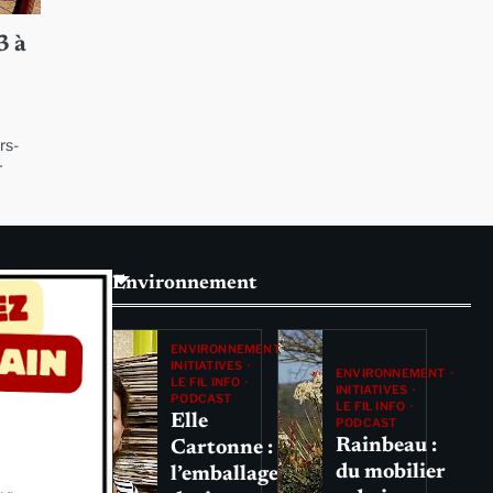
3 à
rs-
r
Environnement
ENVIRONNEMENT
INITIATIVES
ENVIRONNEMENT
LE FIL INFO
INITIATIVES
PODCAST
LE FIL INFO
Elle
PODCAST
Rainbeau :
Cartonne :
du mobilier
l’emballage