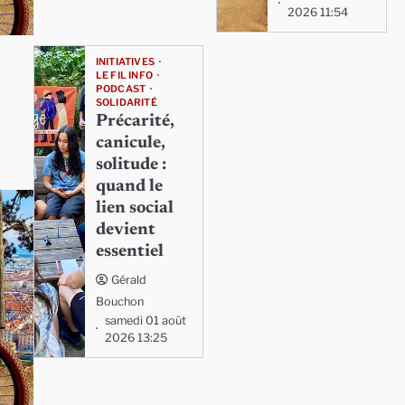
2026 11:54
INITIATIVES
LE FIL INFO
PODCAST
SOLIDARITÉ
Précarité,
canicule,
solitude :
quand le
lien social
devient
essentiel
Gérald
Bouchon
samedi 01 août
2026 13:25