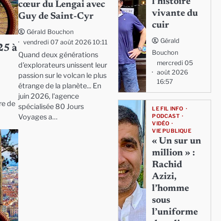
l’histoire
cœur du Lengai avec
vivante du
Guy de Saint-Cyr
cuir
Gérald Bouchon
Gérald
vendredi 07 août 2026 10:11
25 à
Bouchon
Quand deux générations
mercredi 05
d'explorateurs unissent leur
août 2026
passion sur le volcan le plus
16:57
étrange de la planète... En
juin 2026, l'agence
ire de
spécialisée 80 Jours
LE FIL INFO
Voyages a…
PODCAST
VIDÉO
VIE PUBLIQUE
« Un sur un
million » :
Rachid
Azizi,
l’homme
sous
l’uniforme