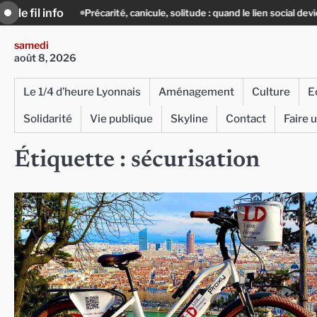
Skip
le fil info
Précarité, canicule, solitude : quand le lien social devient essentiel
« 
to
content
samedi
août 8, 2026
Le 1/4 d’heure Lyonnais
Aménagement
Culture
E
Solidarité
Vie publique
Skyline
Contact
Faire 
Étiquette :
sécurisation