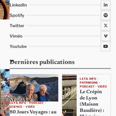
LinkedIn
Spotify
Twitter
Viméo
Youtube
Dernières publications
LE FIL INFO
PATRIMOINE
PODCAST
VIDÉO
Le Crépin
de Lyon
LE FIL INFO
PODCAST
(Maison
SCIENCE
VIDÉO
Baudière) :
80 Jours Voyages : au