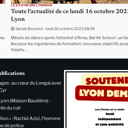
LE 1/4 D'HEURE LYONNAIS
Toute l’actualité de ce lundi 16 octobre 202
Lyon
lundi 16 octobre 2023 08:39
Gérald Bouchon
ne,
Minute de silence après l’attentat d’Arras, Bel Air School : un tie
lieu pour les organismes de formation, nouveaux objectifs pou
Visiativ…
ublications
ges : au cœur du Lengai avec
Cyr
Lyon (Maison Baudière) :
nte du cuir
llion » : Rachid Azizi, l’homme
me de police