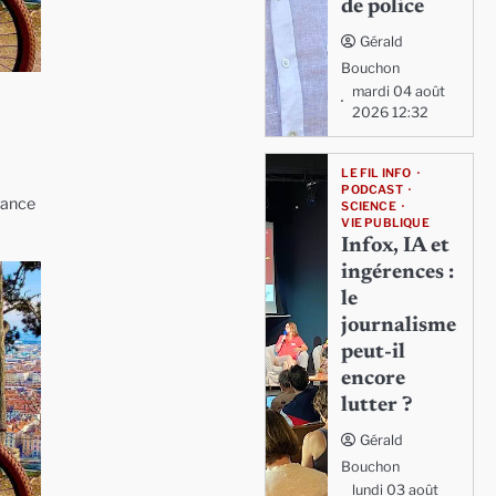
de police
Gérald
Bouchon
mardi 04 août
2026 12:32
LE FIL INFO
PODCAST
rance
SCIENCE
VIE PUBLIQUE
Infox, IA et
ingérences :
le
journalisme
peut-il
encore
lutter ?
Gérald
Bouchon
lundi 03 août