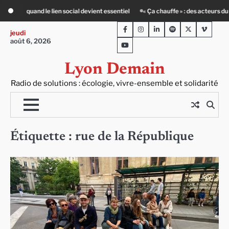
Skip
el
« Ça chauffe » : des acteurs du batiment face au défi climatique
Entour
to
Facebook
Instagram
LinkedIn
Spotify
Twitter
Viméo
content
jeudi
août 6, 2026
Youtube
Lyon Demain
Radio de solutions : écologie, vivre-ensemble et solidarité
Étiquette :
rue de la République