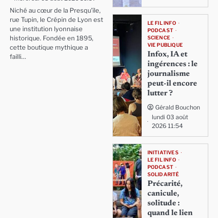
Niché au cœur de la Presqu'île,
rue Tupin, le Crépin de Lyon est
LE FIL INFO
une institution lyonnaise
PODCAST
SCIENCE
historique. Fondée en 1895,
VIE PUBLIQUE
cette boutique mythique a
Infox, IA et
failli…
ingérences : le
journalisme
peut-il encore
lutter ?
Gérald Bouchon
lundi 03 août
2026 11:54
INITIATIVES
LE FIL INFO
PODCAST
SOLIDARITÉ
Précarité,
canicule,
solitude :
quand le lien