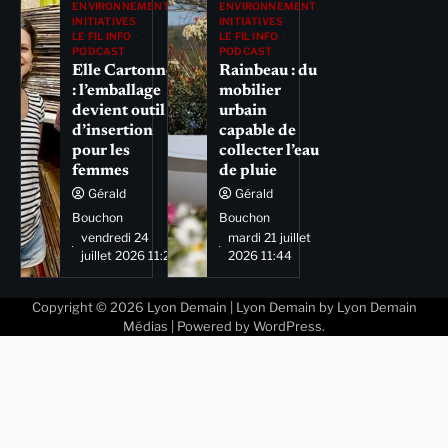
ENVIRONNEMENT
ENVIRONNEMENT
INITIATIVES
INITIATIVES
LE FIL INFO
LE FIL INFO
PODCAST
PODCAST
Elle Cartonne
Rainbeau : du
: l’emballage
mobilier
devient outil
urbain
d’insertion
capable de
pour les
collecter l’eau
femmes
de pluie
Gérald
Gérald
Bouchon
Bouchon
vendredi 24
mardi 21 juillet
juillet 2026 11:29
2026 11:44
Copyright © 2026
Lyon Demain
| Lyon Demain by
Lyon Demain
Médias
| Powered by
WordPress
.