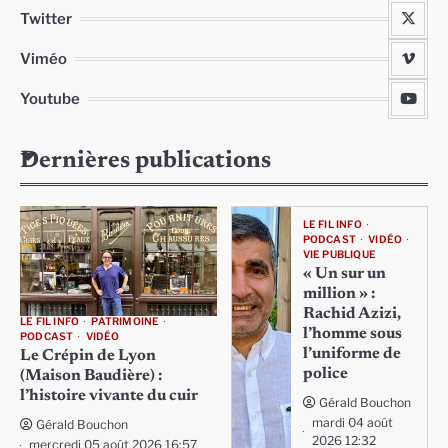
Twitter
Viméo
Youtube
Dernières publications
LE FIL INFO
PODCAST
VIDÉO
VIE PUBLIQUE
« Un sur un
million » :
Rachid Azizi,
LE FIL INFO
PATRIMOINE
l’homme sous
PODCAST
VIDÉO
l’uniforme de
Le Crépin de Lyon
police
(Maison Baudière) :
l’histoire vivante du cuir
Gérald Bouchon
mardi 04 août
Gérald Bouchon
2026 12:32
mercredi 05 août 2026 16:57