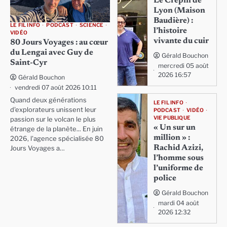
Le Crépin de
Lyon (Maison
Baudière) :
LE FIL INFO
PODCAST
SCIENCE
l’histoire
VIDÉO
vivante du cuir
80 Jours Voyages : au cœur
du Lengai avec Guy de
Gérald Bouchon
Saint-Cyr
mercredi 05 août
2026 16:57
Gérald Bouchon
vendredi 07 août 2026 10:11
Quand deux générations
LE FIL INFO
d'explorateurs unissent leur
PODCAST
VIDÉO
VIE PUBLIQUE
passion sur le volcan le plus
« Un sur un
étrange de la planète... En juin
million » :
2026, l'agence spécialisée 80
Rachid Azizi,
Jours Voyages a…
l’homme sous
l’uniforme de
police
Gérald Bouchon
mardi 04 août
2026 12:32