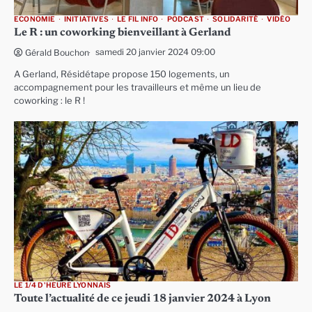
ECONOMIE
INITIATIVES
LE FIL INFO
PODCAST
SOLIDARITÉ
VIDÉO
Le R : un coworking bienveillant à Gerland
samedi 20 janvier 2024 09:00
Gérald Bouchon
A Gerland, Résidétape propose 150 logements, un
accompagnement pour les travailleurs et même un lieu de
coworking : le R !
LE 1/4 D'HEURE LYONNAIS
Toute l’actualité de ce jeudi 18 janvier 2024 à Lyon