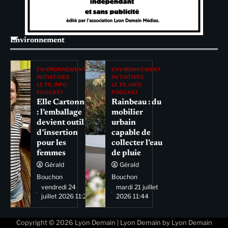
Environnement
ENVIRONNEMENT
ENVIRONNEMENT
INITIATIVES
INITIATIVES
LE FIL INFO
LE FIL INFO
PODCAST
PODCAST
Elle Cartonne
Rainbeau : du
: l’emballage
mobilier
devient outil
urbain
d’insertion
capable de
pour les
collecter l’eau
femmes
de pluie
Gérald
Gérald
Bouchon
Bouchon
vendredi 24
mardi 21 juillet
juillet 2026 11:29
2026 11:44
Copyright © 2026
Lyon Demain
| Lyon Demain by
Lyon Demain