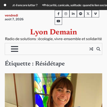
Skip
, canicule, solitude : quand le lien social devient essentiel
« Ça chauffe » : de
to
Facebook
Instagram
LinkedIn
Spotify
Twitter
Viméo
content
vendredi
août 7, 2026
Youtube
Lyon Demain
Radio de solutions : écologie, vivre-ensemble et solidarité
Étiquette :
Résidétape