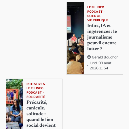
LE FIL INFO
PODCAST
SCIENCE
VIE PUBLIQUE
Infox, IA et
ingérences : le
journalisme
peut-il encore
lutter ?
Gérald Bouchon
lundi 03 août
2026 11:54
INITIATIVES
LE FIL INFO
PODCAST
SOLIDARITÉ
Précarité,
canicule,
solitude :
quand le lien
social devient